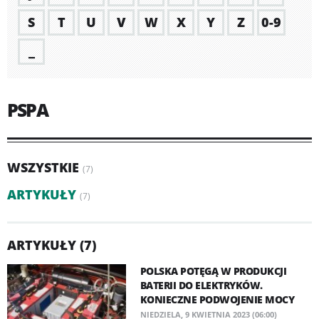
S
T
U
V
W
X
Y
Z
0-9
_
PSPA
WSZYSTKIE
(7)
ARTYKUŁY
(7)
ARTYKUŁY (7)
POLSKA POTĘGĄ W PRODUKCJI
BATERII DO ELEKTRYKÓW.
KONIECZNE PODWOJENIE MOCY
NIEDZIELA, 9 KWIETNIA 2023 (06:00)