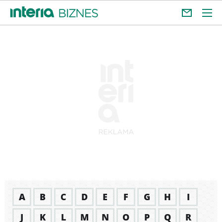
A
B
C
D
E
F
G
H
I
J
K
L
M
N
O
P
Q
R