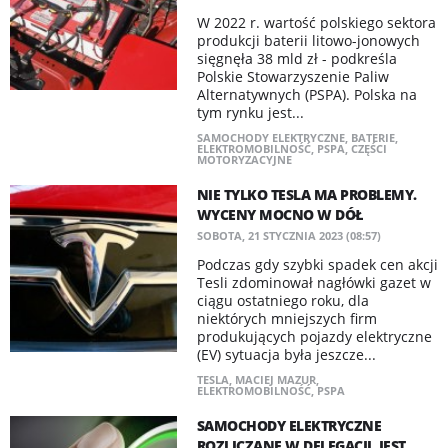
W 2022 r. wartość polskiego sektora
produkcji baterii litowo-jonowych
sięgnęła 38 mld zł - podkreśla
Polskie Stowarzyszenie Paliw
Alternatywnych (PSPA). Polska na
tym rynku jest...
SAMOCHODY ELEKTRYCZNE
,
BATERIE
,
ELEKTROMOBILNOŚĆ
,
PSPA
,
CZĘŚCI
MOTORYZACYJNE
NIE TYLKO TESLA MA PROBLEMY.
WYCENY MOCNO W DÓŁ
SOBOTA, 21 STYCZNIA 2023 (08:57)
Podczas gdy szybki spadek cen akcji
Tesli zdominował nagłówki gazet w
ciągu ostatniego roku, dla
niektórych mniejszych firm
produkujących pojazdy elektryczne
(EV) sytuacja była jeszcze...
TESLA
,
MACIEJ MAZUR
,
ELEKTROMOBILNOŚĆ
,
PSPA
SAMOCHODY ELEKTRYCZNE
ROZLICZANE W DELEGACJI. JEST