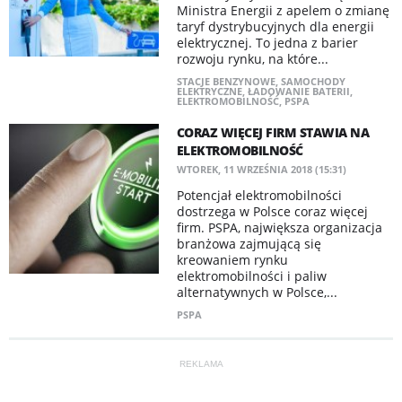
Ministra Energii z apelem o zmianę
taryf dystrybucyjnych dla energii
elektrycznej. To jedna z barier
rozwoju rynku, na które...
STACJE BENZYNOWE
,
SAMOCHODY
ELEKTRYCZNE
,
ŁADOWANIE BATERII
,
ELEKTROMOBILNOŚĆ
,
PSPA
CORAZ WIĘCEJ FIRM STAWIA NA
ELEKTROMOBILNOŚĆ
WTOREK, 11 WRZEŚNIA 2018 (15:31)
Potencjał elektromobilności
dostrzega w Polsce coraz więcej
firm. PSPA, największa organizacja
branżowa zajmującą się
kreowaniem rynku
elektromobilności i paliw
alternatywnych w Polsce,...
PSPA
REKLAMA