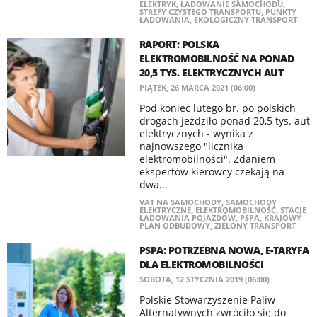
ELEKTRYK
,
ŁADOWANIE SAMOCHODU
,
STREFY CZYSTEGO TRANSPORTU
,
PUNKTY
ŁADOWANIA
,
EKOLOGICZNY TRANSPORT
RAPORT: POLSKA
ELEKTROMOBILNOŚĆ NA PONAD
20,5 TYS. ELEKTRYCZNYCH AUT
PIĄTEK, 26 MARCA 2021 (06:00)
Pod koniec lutego br. po polskich
drogach jeździło ponad 20,5 tys. aut
elektrycznych - wynika z
najnowszego "licznika
elektromobilności". Zdaniem
ekspertów kierowcy czekają na
dwa...
VAT NA SAMOCHODY
,
SAMOCHODY
ELEKTRYCZNE
,
ELEKTROMOBILNOŚĆ
,
STACJE
ŁADOWANIA POJAZDÓW
,
PSPA
,
KRAJOWY
PLAN ODBUDOWY
,
ZIELONY TRANSPORT
PSPA: POTRZEBNA NOWA, E-TARYFA
DLA ELEKTROMOBILNOŚCI
SOBOTA, 12 STYCZNIA 2019 (06:00)
Polskie Stowarzyszenie Paliw
Alternatywnych zwróciło się do