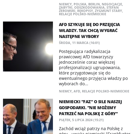
NIEMCY
,
POLSKA
,
BERLIN
,
NEGOCJACJE
,
ZABYTKI
,
ODSZKODOWANIA
,
STEFAN
ŻEROMSKI
,
RĘKOPISY
,
ZYGMUNT STARY
,
RELACJE POLSKO-NIEMIECKIE
AFD SZYKUJE SIĘ DO PRZEJĘCIA
WŁADZY. TAK CHCĄ WYGRAĆ
NASTĘPNE WYBORY
ŚRODA, 11 MARCA (16:01)
Postępująca radykalizacja
prawicowej AfD towarzyszy
jednocześnie coraz większej
profesjonalizacji ugrupowania,
które przygotowuje się do
ewentualnego przyjęcia władzy po
wyborach do...
NIEMCY
,
AFD
,
RELACJE POLSKO-NIEMIECKIE
NIEMIECKI "FAZ" O SILE NASZEJ
GOSPODARKI. "NIE MOŻEMY
PATRZEĆ NA POLSKĘ Z GÓRY"
PIĄTEK, 5 LIPCA 2024 (15:21)
Zachód wciąż patrzy na Polskę z
góry - uważa niemiecki "Frankfurter