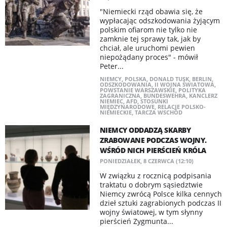
"Niemiecki rząd obawia się, że
wypłacając odszkodowania żyjącym
polskim ofiarom nie tylko nie
zamknie tej sprawy tak, jak by
chciał, ale uruchomi pewien
niepożądany proces" - mówił
Peter...
NIEMCY
,
POLSKA
,
DONALD TUSK
,
BERLIN
,
ODSZKODOWANIA
,
II WOJNA ŚWIATOWA
,
POWSTANIE WARSZAWSKIE
,
POLITYKA
ZAGRANICZNA
,
BUNDESWEHRA
,
KANCLERZ
NIEMIEC
,
AFD
,
STOSUNKI
MIĘDZYNARODOWE
,
RELACJE POLSKO-
NIEMIECKIE
,
TARCZA WSCHÓD
NIEMCY ODDADZĄ SKARBY
ZRABOWANE PODCZAS WOJNY.
WŚRÓD NICH PIERŚCIEŃ KRÓLA
PONIEDZIAŁEK, 8 CZERWCA (12:10)
W związku z rocznicą podpisania
traktatu o dobrym sąsiedztwie
Niemcy zwrócą Polsce kilka cennych
dzieł sztuki zagrabionych podczas II
wojny światowej, w tym słynny
pierścień Zygmunta...