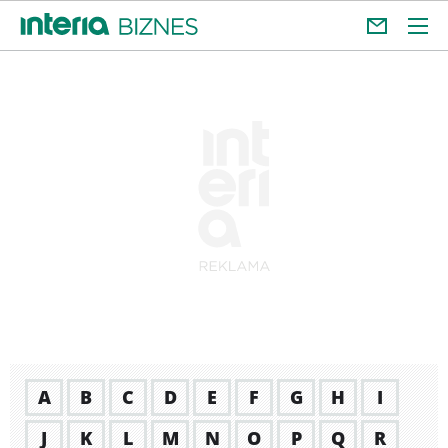
A
B
C
D
E
F
G
H
I
J
K
L
M
N
O
P
Q
R