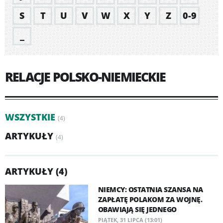
S
T
U
V
W
X
Y
Z
0-9
_
RELACJE POLSKO-NIEMIECKIE
WSZYSTKIE
(4)
ARTYKUŁY
(4)
ARTYKUŁY (4)
NIEMCY: OSTATNIA SZANSA NA
ZAPŁATĘ POLAKOM ZA WOJNĘ.
OBAWIAJĄ SIĘ JEDNEGO
PIĄTEK, 31 LIPCA (13:01)