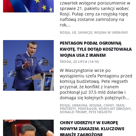
czwartek wstępne porozumienie w
sprawie 21. pakietu sankcji wobec
Rosji. Pułap ceny za rosyjską ropę
naftową zostanie zamrożony na
rok,...
ROSJA
,
UE
,
SANKCJE
,
WOJNA W UKRAINIE
PENTAGON PODAŁ OGROMNĄ
KWOTĘ. TYLE DOTĄD KOSZTOWAŁA
WOJNA USA Z IRANEM
ŚRODA, 22 LIPCA (14:10)
W Waszyngtonie wrze po
wystąpieniu szefa Pentagonu przed
komisją budżetową. Pete Hegseth
przyznał, że konflikt z Iranem
pochłonął już 37,5 mld dolarów i
domaga się kolejnych potężnych...
ROSJA
,
UKRAINA
,
WOJNA
,
CHINY
,
IRAN
,
PROTESTY
,
PENTAGON
,
KONFLIKT ZBROJNY
,
DONALD TRUMP
,
PETE HEGSETH
CHINY UDERZYŁY W EUROPĘ
NOWYM ZAKAZEM. KLUCZOWE
BRANŻE ZAGROŻONE