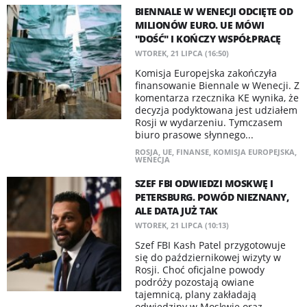
BIENNALE W WENECJI ODCIĘTE OD
MILIONÓW EURO. UE MÓWI
"DOŚĆ" I KOŃCZY WSPÓŁPRACĘ
WTOREK, 21 LIPCA (16:50)
Komisja Europejska zakończyła
finansowanie Biennale w Wenecji. Z
komentarza rzecznika KE wynika, że
decyzja podyktowana jest udziałem
Rosji w wydarzeniu. Tymczasem
biuro prasowe słynnego...
ROSJA
,
UE
,
FINANSE
,
KOMISJA EUROPEJSKA
,
WENECJA
SZEF FBI ODWIEDZI MOSKWĘ I
PETERSBURG. POWÓD NIEZNANY,
ALE DATA JUŻ TAK
WTOREK, 21 LIPCA (10:13)
Szef FBI Kash Patel przygotowuje
się do październikowej wizyty w
Rosji. Choć oficjalne powody
podróży pozostają owiane
tajemnicą, plany zakładają
odwiedziny w Moskwie oraz