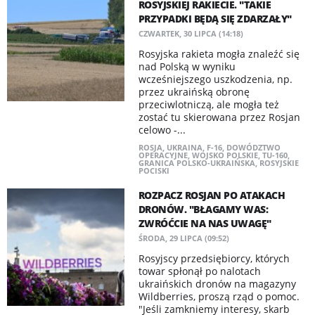
ROSYJSKIEJ RAKIECIE. "TAKIE
PRZYPADKI BĘDĄ SIĘ ZDARZAŁY"
CZWARTEK, 30 LIPCA (14:18)
Rosyjska rakieta mogła znaleźć się
nad Polską w wyniku
wcześniejszego uszkodzenia, np.
przez ukraińską obronę
przeciwlotniczą, ale mogła też
zostać tu skierowana przez Rosjan
celowo -...
ROSJA
,
UKRAINA
,
F-16
,
DOWÓDZTWO
OPERACYJNE
,
WOJSKO POLSKIE
,
TU-160
,
GRANICA POLSKO-UKRAIŃSKA
,
ROSYJSKIE
POCISKI
ROZPACZ ROSJAN PO ATAKACH
DRONÓW. "BŁAGAMY WAS:
ZWRÓĆCIE NA NAS UWAGĘ"
ŚRODA, 29 LIPCA (09:52)
Rosyjscy przedsiębiorcy, których
towar spłonął po nalotach
ukraińskich dronów na magazyny
Wildberries, proszą rząd o pomoc.
"Jeśli zamkniemy interesy, skarb