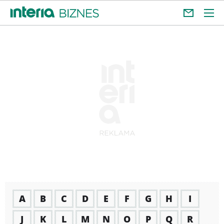
A
B
C
D
E
F
G
H
I
J
K
L
M
N
O
P
Q
R