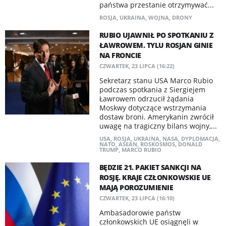
państwa przestanie otrzymywać...
ROSJA
,
UKRAINA
,
WOJNA
,
DRONY
RUBIO UJAWNIŁ PO SPOTKANIU Z
ŁAWROWEM. TYLU ROSJAN GINIE
NA FRONCIE
CZWARTEK, 23 LIPCA (16:22)
Sekretarz stanu USA Marco Rubio
podczas spotkania z Siergiejem
Ławrowem odrzucił żądania
Moskwy dotyczące wstrzymania
dostaw broni. Amerykanin zwrócił
uwagę na tragiczny bilans wojny,...
USA
,
ROSJA
,
UKRAINA
,
NASA
,
DYPLOMACJA
,
NATO
,
ASEAN
,
ROSKOSMOS
,
DONALD
TRUMP
,
MARCO RUBIO
BĘDZIE 21. PAKIET SANKCJI NA
ROSJĘ. KRAJE CZŁONKOWSKIE UE
MAJĄ POROZUMIENIE
CZWARTEK, 23 LIPCA (16:10)
Ambasadorowie państw
członkowskich UE osiągnęli w