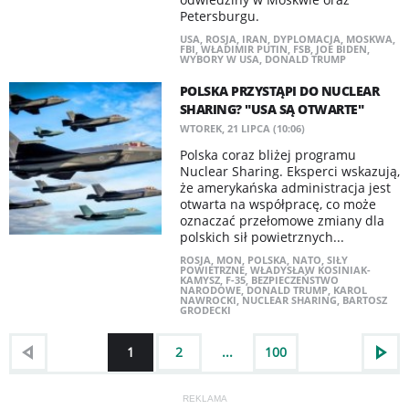
Petersburgu.
USA
,
ROSJA
,
IRAN
,
DYPLOMACJA
,
MOSKWA
,
FBI
,
WŁADIMIR PUTIN
,
FSB
,
JOE BIDEN
,
WYBORY W USA
,
DONALD TRUMP
POLSKA PRZYSTĄPI DO NUCLEAR
SHARING? "USA SĄ OTWARTE"
WTOREK, 21 LIPCA (10:06)
Polska coraz bliżej programu
Nuclear Sharing. Eksperci wskazują,
że amerykańska administracja jest
otwarta na współpracę, co może
oznaczać przełomowe zmiany dla
polskich sił powietrznych...
ROSJA
,
MON
,
POLSKA
,
NATO
,
SIŁY
POWIETRZNE
,
WŁADYSŁAW KOSINIAK-
KAMYSZ
,
F-35
,
BEZPIECZEŃSTWO
NARODOWE
,
DONALD TRUMP
,
KAROL
NAWROCKI
,
NUCLEAR SHARING
,
BARTOSZ
GRODECKI
1
2
...
100
REKLAMA