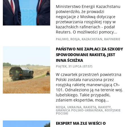
Ministerstwo Energii Kazachstanu
potwierdziło, że prowadzi
negocjacje z Moskwą dotyczące
przetwarzania rosyjskiej ropy w
kazachskich rafineriach - podał
Reuters. O możliwości pomocy...
PALIWO
,
ROSJA
,
KAZACHSTAN
,
RAFINERIE
PAŃSTWO NIE ZAPŁACI ZA SZKODY
SPOWODOWANE RAKIETĄ. JEST
INNA ŚCIEŻKA
PIĄTEK, 31 LIPCA (07:57)
W czwartek przestrzeń powietrzna
Polski została naruszona przez
rosyjską rakietę manewrującą Ch-
101. Odnaleziono ją na terenie woj.
lubelskiego. Takie przypadki,
zdaniem ekspertów, mogą...
ROSJA
,
UKRAINA
,
RAKIETA
,
RAKIETY
,
GRANICA POLSKO-UKRAIŃSKA
,
ROSYJSKIE
POCISKI
EKSPERT MA ZŁE WIEŚCI O