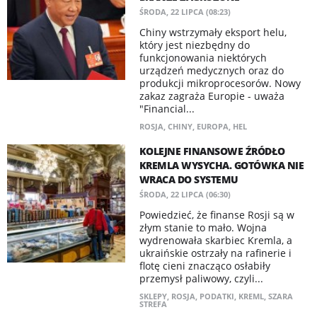
ŚRODA, 22 LIPCA (08:23)
Chiny wstrzymały eksport helu,
który jest niezbędny do
funkcjonowania niektórych
urządzeń medycznych oraz do
produkcji mikroprocesorów. Nowy
zakaz zagraża Europie - uważa
"Financial...
ROSJA
,
CHINY
,
EUROPA
,
HEL
KOLEJNE FINANSOWE ŹRÓDŁO
KREMLA WYSYCHA. GOTÓWKA NIE
WRACA DO SYSTEMU
ŚRODA, 22 LIPCA (06:30)
Powiedzieć, że finanse Rosji są w
złym stanie to mało. Wojna
wydrenowała skarbiec Kremla, a
ukraińskie ostrzały na rafinerie i
flotę cieni znacząco osłabiły
przemysł paliwowy, czyli...
SKLEPY
,
ROSJA
,
PODATKI
,
KREML
,
SZARA
STREFA