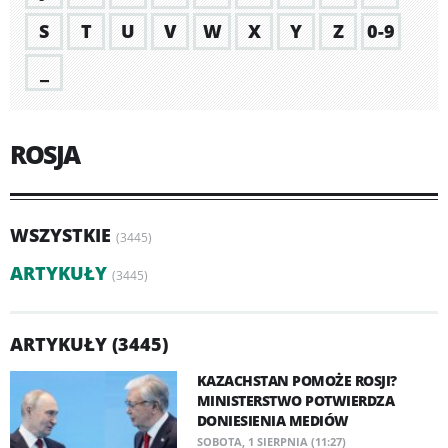
S
T
U
V
W
X
Y
Z
0-9
_
ROSJA
WSZYSTKIE
(3445)
ARTYKUŁY
(3445)
ARTYKUŁY (3445)
KAZACHSTAN POMOŻE ROSJI?
MINISTERSTWO POTWIERDZA
DONIESIENIA MEDIÓW
SOBOTA, 1 SIERPNIA (11:27)