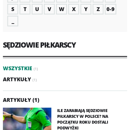
S
T
U
V
W
X
Y
Z
0-9
_
SĘDZIOWIE PIŁKARSCY
WSZYSTKIE
(1)
ARTYKUŁY
(1)
ARTYKUŁY (1)
ILE ZARABIAJĄ SĘDZIOWIE
PIŁKARSCY W POLSCE? NA
POCZĄTKU ROKU DOSTALI
PODWYŻKI