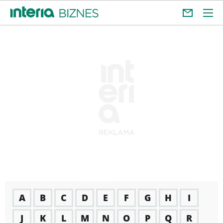
A
B
C
D
E
F
G
H
I
J
K
L
M
N
O
P
Q
R