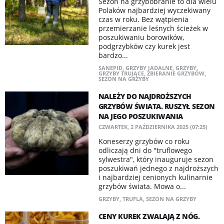
Sezon na grzybobranie to dla wielu
Polaków najbardziej wyczekiwany
czas w roku. Bez wątpienia
przemierzanie leśnych ścieżek w
poszukiwaniu borowików,
podgrzybków czy kurek jest
bardzo...
SANEPID
,
GRZYBY JADALNE
,
GRZYBY
,
GRZYBY TRUJĄCE
,
ZBIERANIE GRZYBÓW
,
SEZON NA GRZYBY
NALEŻY DO NAJDROŻSZYCH
GRZYBÓW ŚWIATA. RUSZYŁ SEZON
NA JEGO POSZUKIWANIA
CZWARTEK, 2 PAŹDZIERNIKA 2025 (07:25)
Koneserzy grzybów co roku
odliczają dni do "truflowego
sylwestra", który inauguruje sezon
poszukiwań jednego z najdroższych
i najbardziej cenionych kulinarnie
grzybów świata. Mowa o...
GRZYBY
,
TRUFLA
,
SEZON NA GRZYBY
CENY KUREK ZWALAJĄ Z NÓG.