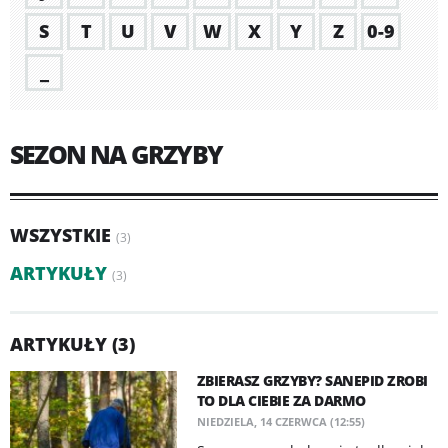
S
T
U
V
W
X
Y
Z
0-9
_
SEZON NA GRZYBY
WSZYSTKIE
(3)
ARTYKUŁY
(3)
ARTYKUŁY (3)
ZBIERASZ GRZYBY? SANEPID ZROBI
TO DLA CIEBIE ZA DARMO
NIEDZIELA, 14 CZERWCA (12:55)