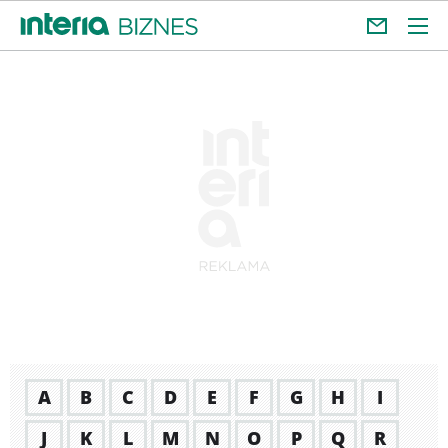
A
B
C
D
E
F
G
H
I
J
K
L
M
N
O
P
Q
R