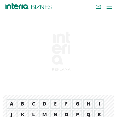
A
B
C
D
E
F
G
H
I
J
K
L
M
N
O
P
Q
R