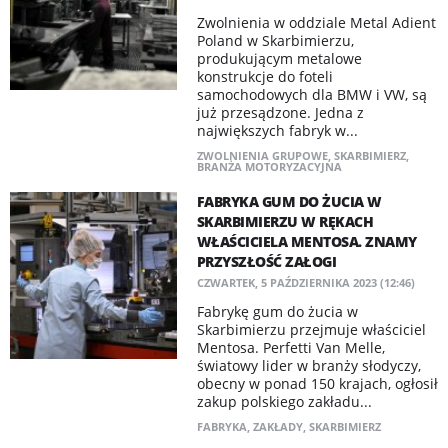
Zwolnienia w oddziale Metal Adient
Poland w Skarbimierzu,
produkującym metalowe
konstrukcje do foteli
samochodowych dla BMW i VW, są
już przesądzone. Jedna z
największych fabryk w...
ZWOLNIENIA GRUPOWE
,
SKARBIMIERZ
,
BRANŻA MOTORYZACYJNA
FABRYKA GUM DO ŻUCIA W
SKARBIMIERZU W RĘKACH
WŁAŚCICIELA MENTOSA. ZNAMY
PRZYSZŁOŚĆ ZAŁOGI
CZWARTEK, 5 PAŹDZIERNIKA 2023 (12:46)
Fabrykę gum do żucia w
Skarbimierzu przejmuje właściciel
Mentosa. Perfetti Van Melle,
światowy lider w branży słodyczy,
obecny w ponad 150 krajach, ogłosił
zakup polskiego zakładu...
FABRYKA
,
ZAKŁADY
,
SKARBIMIERZ