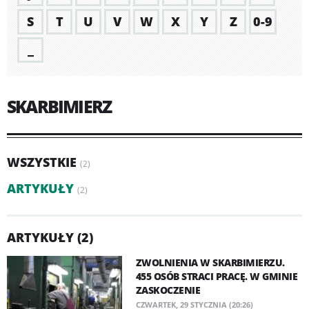
S
T
U
V
W
X
Y
Z
0-9
_
SKARBIMIERZ
WSZYSTKIE
(2)
ARTYKUŁY
(2)
ARTYKUŁY (2)
ZWOLNIENIA W SKARBIMIERZU.
455 OSÓB STRACI PRACĘ. W GMINIE
ZASKOCZENIE
CZWARTEK, 29 STYCZNIA (20:26)