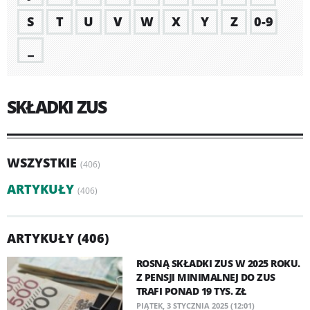
S
T
U
V
W
X
Y
Z
0-9
_
SKŁADKI ZUS
WSZYSTKIE
(406)
ARTYKUŁY
(406)
ARTYKUŁY (406)
ROSNĄ SKŁADKI ZUS W 2025 ROKU.
Z PENSJI MINIMALNEJ DO ZUS
TRAFI PONAD 19 TYS. ZŁ
PIĄTEK, 3 STYCZNIA 2025 (12:01)