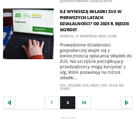
JEDNOOSOBOWA DZIAŁALNOŚĆ
ILE WYNOSZĄ SKŁADKI ZUS W
PIERWSZYCH LATACH
DZIAŁALNOŚCI? OD 2025 R. BĘDZIE
WZROST
SOBOTA, 21 WRZEŚNIA 2024 (13:58)
Prowadzenie działalności
gospodarczej wiąże się z
koniecznością opłacania składek do
ZUS. Na szczęście początkujący
przedsiębiorcy mogą korzystać z
ulg, które pozwalają na niższe
składki...
ZUS
,
SKŁADKI ZUS
,
MAŁY ZUS
,
ULGA NA
START
1
4
34
REKLAMA