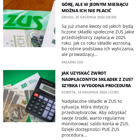
GÓRĘ, ALE W JEDNYM MIESIĄCU
MOŻNA ICH NIE PŁACIĆ
ŚRODA, 25 GRUDNIA 2024 (05:59)
Są już znane kwoty od jakich będą
liczone składki społeczne ZUS jakie
przedsiębiorcy zapłacą w 2025
roku. Jak co roku składki wzrosną,
bo rośnie podstawa ich wyliczania,
ale prowadzący...
SKŁADKI ZUS
JAK UZYSKAĆ ZWROT
NADPŁACONYCH SKŁADEK Z ZUS?
SZYBKA I WYGODNA PROCEDURA
SOBOTA, 14 GRUDNIA 2024 (12:09)
Nadpłacone składki w ZUS to
sytuacja, która dotyczy
przedsiębiorców. Aby odzyskać
swoje środki, warto regularnie
monitorować saldo konta w ZUS.
Dzięki dostępności PUE ZUS
procedura...