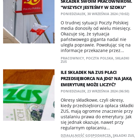
SKŁADEK SWOIM PRACOWNIKOM.
"WSZYSCY JESTEŚMY W SZOKU"
PONIEDZIAŁEK, 30 WRZEŚNIA 2024 (10:02)
O trudnej sytuacji Poczty Polskiej
media donosiły od wielu miesięcy.
Okazuje się, że sytuacja
państwowego giganta nadal nie
uległa poprawie. Powołując się na
informacje przekazane przez...
PRACOWNICY
,
POCZTA POLSKA
,
SKŁADKI
ZUS
ILE SKŁADEK NA ZUS PŁACI
PRZEDSIĘBIORCA NA JDG? NA JAKĄ
EMERYTURĘ MOŻE LICZYĆ?
PONIEDZIAŁEK, 23 WRZEŚNIA 2024 (06:50)
Okresy składkowe, czyli okresy,
kiedy przedsiębiorca opłaca składki
ZUS, mają ogromne znaczenie przy
ustalaniu prawa do emerytury. Jak
się jednak okazuje, nawet przy
regularnym opłacaniu...
DZIAŁALNOŚĆ GOSPODARCZA
,
SKŁADKI ZUS
,