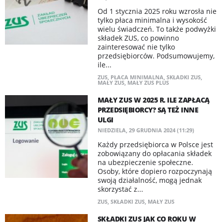
Od 1 stycznia 2025 roku wzrosła nie
tylko płaca minimalna i wysokość
wielu świadczeń. To także podwyżki
składek ZUS, co powinno
zainteresować nie tylko
przedsiębiorców. Podsumowujemy,
ile...
ZUS
,
PŁACA MINIMALNA
,
SKŁADKI ZUS
,
MAŁY ZUS
,
MAŁY ZUS PLUS
MAŁY ZUS W 2025 R. ILE ZAPŁACĄ
PRZEDSIĘBIORCY? SĄ TEŻ INNE
ULGI
NIEDZIELA, 29 GRUDNIA 2024 (11:29)
Każdy przedsiębiorca w Polsce jest
zobowiązany do opłacania składek
na ubezpieczenie społeczne.
Osoby, które dopiero rozpoczynają
swoją działalność, mogą jednak
skorzystać z...
ZUS
,
SKŁADKI ZUS
,
MAŁY ZUS
SKŁADKI ZUS JAK CO ROKU W