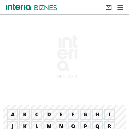
A
B
C
D
E
F
G
H
I
J
K
L
M
N
O
P
Q
R