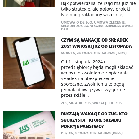
Bąk potwierdziła, że rząd ma już nie
tylko strategię, ale gotowy projekt.
Niemniej zakładany wcześniej...
UMOWA O DZIEŁO
,
UMOWA ZLECENIE
,
SKŁADKI ZUS
,
AGNIESZKA DZIEMIANOWICZ-
BĄK
CZYM SĄ WAKACJE OD SKŁADEK
ZUS? WNIOSKI JUŻ OD LISTOPADA
SOBOTA, 26 PAŹDZIERNIKA 2024 (12:59)
Od 1 listopada 2024 r.
przedsiębiorcy będą mogli składać
wnioski o zwolnienie z opłacania
składek na ubezpieczenie
społeczne. Zwolnienia te będą
jednak obowiązywać wyłącznie
przez ściśle...
ZUS
,
SKŁADKI ZUS
,
WAKACJE OD ZUS
RUSZAJĄ WAKACJE OD ZUS. KTO
SKORZYSTA I KTÓRE SKŁADKI
POKRYJE PAŃSTWO?
PIĄTEK, 4 PAŹDZIERNIKA 2024 (06:20)