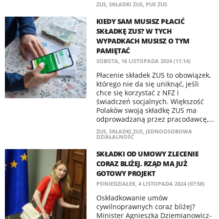
ZUS
,
SKŁADKI ZUS
,
PUE ZUS
KIEDY SAM MUSISZ PŁACIĆ
SKŁADKĘ ZUS? W TYCH
WYPADKACH MUSISZ O TYM
PAMIĘTAĆ
SOBOTA, 16 LISTOPADA 2024 (11:14)
Płacenie składek ZUS to obowiązek,
którego nie da się uniknąć, jeśli
chce się korzystać z NFZ i
świadczeń socjalnych. Większość
Polaków swoją składkę ZUS ma
odprowadzaną przez pracodawcę,...
ZUS
,
SKŁADKI ZUS
,
JEDNOOSOBOWA
DZIAŁALNOŚĆ
SKŁADKI OD UMOWY ZLECENIE
CORAZ BLIŻEJ. RZĄD MA JUŻ
GOTOWY PROJEKT
PONIEDZIAŁEK, 4 LISTOPADA 2024 (07:58)
Oskładkowanie umów
cywilnoprawnych coraz bliżej?
Minister Agnieszka Dziemianowicz-