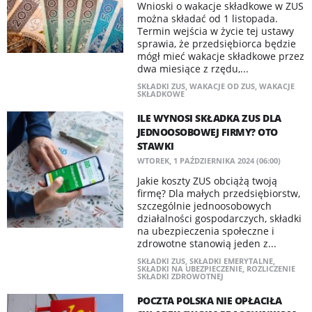
Wnioski o wakacje składkowe w ZUS
można składać od 1 listopada.
Termin wejścia w życie tej ustawy
sprawia, że przedsiębiorca będzie
mógł mieć wakacje składkowe przez
dwa miesiące z rzędu,...
SKŁADKI ZUS
,
WAKACJE OD ZUS
,
WAKACJE
SKŁADKOWE
ILE WYNOSI SKŁADKA ZUS DLA
JEDNOOSOBOWEJ FIRMY? OTO
STAWKI
WTOREK, 1 PAŹDZIERNIKA 2024 (06:00)
Jakie koszty ZUS obciążą twoją
firmę? Dla małych przedsiębiorstw,
szczególnie jednoosobowych
działalności gospodarczych, składki
na ubezpieczenia społeczne i
zdrowotne stanowią jeden z...
SKŁADKI ZUS
,
SKŁADKI EMERYTALNE
,
SKŁADKI NA UBEZPIECZENIE
,
ROZLICZENIE
SKŁADKI ZDROWOTNEJ
POCZTA POLSKA NIE OPŁACIŁA