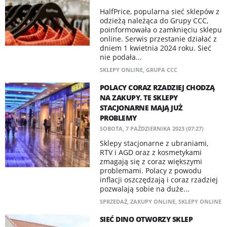
HalfPrice, popularna sieć sklepów z
odzieżą należąca do Grupy CCC,
poinformowała o zamknięciu sklepu
online. Serwis przestanie działać z
dniem 1 kwietnia 2024 roku. Sieć
nie podała...
SKLEPY ONLINE
,
GRUPA CCC
POLACY CORAZ RZADZIEJ CHODZĄ
NA ZAKUPY. TE SKLEPY
STACJONARNE MAJĄ JUŻ
PROBLEMY
SOBOTA, 7 PAŹDZIERNIKA 2023 (07:27)
Sklepy stacjonarne z ubraniami,
RTV i AGD oraz z kosmetykami
zmagają się z coraz większymi
problemami. Polacy z powodu
inflacji oszczędzają i coraz rzadziej
pozwalają sobie na duże...
SPRZEDAŻ
,
ZAKUPY ONLINE
,
SKLEPY ONLINE
SIEĆ DINO OTWORZY SKLEP