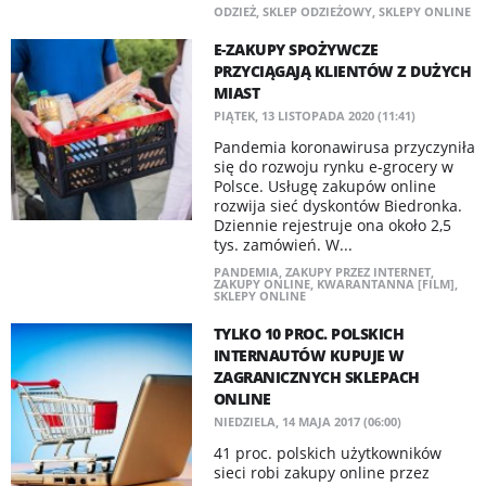
ODZIEŻ
,
SKLEP ODZIEŻOWY
,
SKLEPY ONLINE
E-ZAKUPY SPOŻYWCZE
PRZYCIĄGAJĄ KLIENTÓW Z DUŻYCH
MIAST
PIĄTEK, 13 LISTOPADA 2020 (11:41)
Pandemia koronawirusa przyczyniła
się do rozwoju rynku e-grocery w
Polsce. Usługę zakupów online
rozwija sieć dyskontów Biedronka.
Dziennie rejestruje ona około 2,5
tys. zamówień. W...
PANDEMIA
,
ZAKUPY PRZEZ INTERNET
,
ZAKUPY ONLINE
,
KWARANTANNA [FILM]
,
SKLEPY ONLINE
TYLKO 10 PROC. POLSKICH
INTERNAUTÓW KUPUJE W
ZAGRANICZNYCH SKLEPACH
ONLINE
NIEDZIELA, 14 MAJA 2017 (06:00)
41 proc. polskich użytkowników
sieci robi zakupy online przez