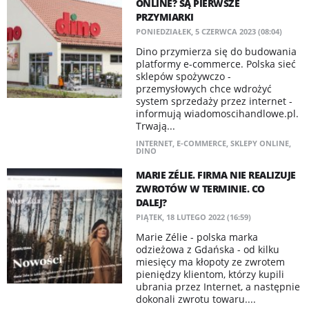
ONLINE? SĄ PIERWSZE
PRZYMIARKI
PONIEDZIAŁEK, 5 CZERWCA 2023 (08:04)
Dino przymierza się do budowania
platformy e-commerce. Polska sieć
sklepów spożywczo -
przemysłowych chce wdrożyć
system sprzedaży przez internet -
informują wiadomoscihandlowe.pl.
Trwają...
INTERNET
,
E-COMMERCE
,
SKLEPY ONLINE
,
DINO
MARIE ZÉLIE. FIRMA NIE REALIZUJE
ZWROTÓW W TERMINIE. CO
DALEJ?
PIĄTEK, 18 LUTEGO 2022 (16:59)
Marie Zélie - polska marka
odzieżowa z Gdańska - od kilku
miesięcy ma kłopoty ze zwrotem
pieniędzy klientom, którzy kupili
ubrania przez Internet, a następnie
dokonali zwrotu towaru....