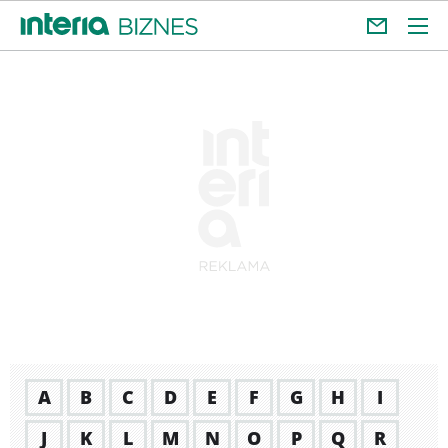
A
B
C
D
E
F
G
H
I
J
K
L
M
N
O
P
Q
R