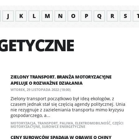
J
K
L
M
N
O
P
Q
R
S
GETYCZNE
ZIELONY TRANSPORT. BRANŻA MOTORYZACYJNE
APELUJE O ROZWAŻNE DZIAŁANIA
WTOREK, 29 LISTOPADA 2022 (18:00)
Zielony transport początkowo był ideą ekologów, z
czasem jednak stał się częścią agendy politycznej. Unia
nie rezygnuje z zazieleniania transportu mimo kryzysu
gospodarczego, a...
MOTORYZACJA
,
TRANSPORT
,
PALIWA
,
ELEKTROMOBILNOŚĆ
,
CZĘŚCI
MOTORYZACYJNE
,
SUROWCE ENERGETYCZNE
CENY SUROWCÓW SPADAJĄ W OBAWIE O CHINY