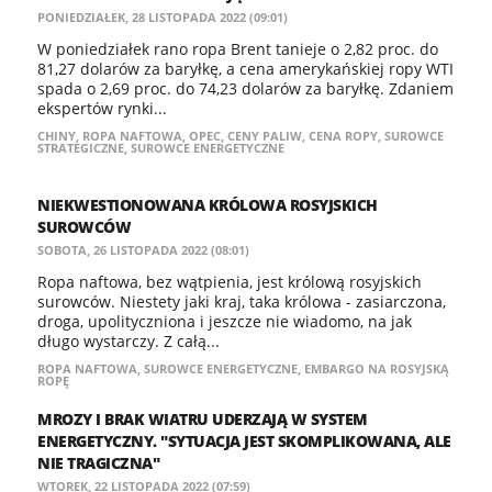
PONIEDZIAŁEK, 28 LISTOPADA 2022 (09:01)
W poniedziałek rano ropa Brent tanieje o 2,82 proc. do
81,27 dolarów za baryłkę, a cena amerykańskiej ropy WTI
spada o 2,69 proc. do 74,23 dolarów za baryłkę. Zdaniem
ekspertów rynki...
CHINY
,
ROPA NAFTOWA
,
OPEC
,
CENY PALIW
,
CENA ROPY
,
SUROWCE
STRATEGICZNE
,
SUROWCE ENERGETYCZNE
NIEKWESTIONOWANA KRÓLOWA ROSYJSKICH
SUROWCÓW
SOBOTA, 26 LISTOPADA 2022 (08:01)
Ropa naftowa, bez wątpienia, jest królową rosyjskich
surowców. Niestety jaki kraj, taka królowa - zasiarczona,
droga, upolityczniona i jeszcze nie wiadomo, na jak
długo wystarczy. Z całą...
ROPA NAFTOWA
,
SUROWCE ENERGETYCZNE
,
EMBARGO NA ROSYJSKĄ
ROPĘ
MROZY I BRAK WIATRU UDERZAJĄ W SYSTEM
ENERGETYCZNY. "SYTUACJA JEST SKOMPLIKOWANA, ALE
NIE TRAGICZNA"
WTOREK, 22 LISTOPADA 2022 (07:59)