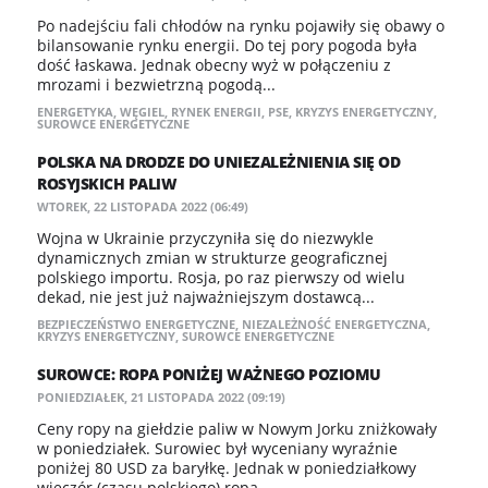
Po nadejściu fali chłodów na rynku pojawiły się obawy o
bilansowanie rynku energii. Do tej pory pogoda była
dość łaskawa. Jednak obecny wyż w połączeniu z
mrozami i bezwietrzną pogodą...
ENERGETYKA
,
WĘGIEL
,
RYNEK ENERGII
,
PSE
,
KRYZYS ENERGETYCZNY
,
SUROWCE ENERGETYCZNE
POLSKA NA DRODZE DO UNIEZALEŻNIENIA SIĘ OD
ROSYJSKICH PALIW
WTOREK, 22 LISTOPADA 2022 (06:49)
Wojna w Ukrainie przyczyniła się do niezwykle
dynamicznych zmian w strukturze geograficznej
polskiego importu. Rosja, po raz pierwszy od wielu
dekad, nie jest już najważniejszym dostawcą...
BEZPIECZEŃSTWO ENERGETYCZNE
,
NIEZALEŻNOŚĆ ENERGETYCZNA
,
KRYZYS ENERGETYCZNY
,
SUROWCE ENERGETYCZNE
SUROWCE: ROPA PONIŻEJ WAŻNEGO POZIOMU
PONIEDZIAŁEK, 21 LISTOPADA 2022 (09:19)
Ceny ropy na giełdzie paliw w Nowym Jorku zniżkowały
w poniedziałek. Surowiec był wyceniany wyraźnie
poniżej 80 USD za baryłkę. Jednak w poniedziałkowy
wieczór (czasu polskiego) ropa...