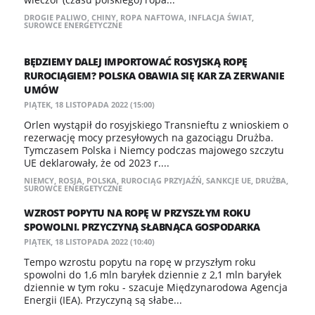
DROGIE PALIWO
,
CHINY
,
ROPA NAFTOWA
,
INFLACJA ŚWIAT
,
SUROWCE ENERGETYCZNE
BĘDZIEMY DALEJ IMPORTOWAĆ ROSYJSKĄ ROPĘ
RUROCIĄGIEM? POLSKA OBAWIA SIĘ KAR ZA ZERWANIE
UMÓW
PIĄTEK, 18 LISTOPADA 2022 (15:00)
Orlen wystąpił do rosyjskiego Transnieftu z wnioskiem o
rezerwację mocy przesyłowych na gazociągu Drużba.
Tymczasem Polska i Niemcy podczas majowego szczytu
UE deklarowały, że od 2023 r....
NIEMCY
,
ROSJA
,
POLSKA
,
RUROCIĄG PRZYJAŹŃ
,
SANKCJE UE
,
DRUŻBA
,
SUROWCE ENERGETYCZNE
WZROST POPYTU NA ROPĘ W PRZYSZŁYM ROKU
SPOWOLNI. PRZYCZYNĄ SŁABNĄCA GOSPODARKA
PIĄTEK, 18 LISTOPADA 2022 (10:40)
Tempo wzrostu popytu na ropę w przyszłym roku
spowolni do 1,6 mln baryłek dziennie z 2,1 mln baryłek
dziennie w tym roku - szacuje Międzynarodowa Agencja
Energii (IEA). Przyczyną są słabe...