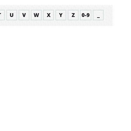
T
U
V
W
X
Y
Z
0-9
_