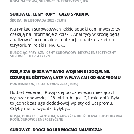
ROPA NAFTOWA
,
SUROWCE ENERGETYCZNE
,
IEA
SUROWCE. CENY ROPY I GAZU SPADAJĄ
ŚRODA, 16 LISTOPADA 2022 (09:04)
Na rynkach surowcowych lekkie spadki cen. Inwestorzy
czekają na informacje z Polski . Analitycy w środę będą
analizować potencjalne implikacje upadku rakiet na
terytorium Polski (i NATO)....
RUROCIĄG PRZYJAŹŃ
,
CENY SUROWCÓW
,
KRYZYS ENERGETYCZNY
,
SUROWCE ENERGETYCZNE
ROSJA ZWIĘKSZA WYDATKI WOJENNE I SOCJALNE.
DZIURĘ BUDŻETOWĄ ŁATA WPŁYWAMI OD GAZPROMU
PONIEDZIAŁEK, 14 LISTOPADA 2022 (14:30)
Budżet Federacji Rosyjskiej po dziesięciu miesiącach
wykazał nadwyżkę 128 mld rubli (ok. 2,1 mld dol.). Była
to jednak zasługa dodatkowej wpłaty od Gazpromu.
Gdyby nie to, wydatki byłyby...
ROSJA
,
PODATKI
,
GAZPROM
,
NADWYŻKA BUDŻETOWA
,
GOSPODARKA
ROSJI
,
SUROWCE ENERGETYCZNE
SUROWCE. DROGI DOLAR MOCNO NAMIESZAŁ