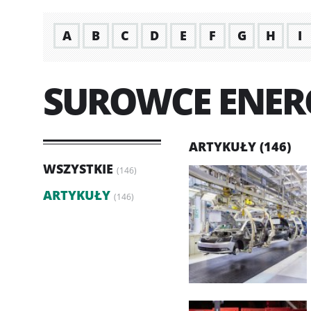
A
B
C
D
E
F
G
H
I
SUROWCE ENER
ARTYKUŁY (146)
WSZYSTKIE
(146)
ARTYKUŁY
(146)