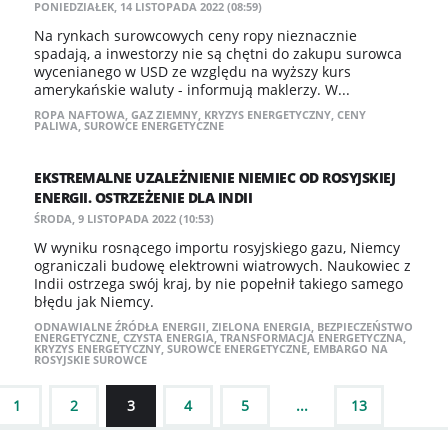
PONIEDZIAŁEK, 14 LISTOPADA 2022 (08:59)
Na rynkach surowcowych ceny ropy nieznacznie
spadają, a inwestorzy nie są chętni do zakupu surowca
wycenianego w USD ze względu na wyższy kurs
amerykańskie waluty - informują maklerzy. W...
ROPA NAFTOWA
,
GAZ ZIEMNY
,
KRYZYS ENERGETYCZNY
,
CENY
PALIWA
,
SUROWCE ENERGETYCZNE
EKSTREMALNE UZALEŻNIENIE NIEMIEC OD ROSYJSKIEJ
ENERGII. OSTRZEŻENIE DLA INDII
ŚRODA, 9 LISTOPADA 2022 (10:53)
W wyniku rosnącego importu rosyjskiego gazu, Niemcy
ograniczali budowę elektrowni wiatrowych. Naukowiec z
Indii ostrzega swój kraj, by nie popełnił takiego samego
błędu jak Niemcy.
ODNAWIALNE ŹRÓDŁA ENERGII
,
ZIELONA ENERGIA
,
BEZPIECZEŃSTWO
ENERGETYCZNE
,
CZYSTA ENERGIA
,
TRANSFORMACJA ENERGETYCZNA
,
KRYZYS ENERGETYCZNY
,
SUROWCE ENERGETYCZNE
,
EMBARGO NA
ROSYJSKIE SUROWCE
1
2
3
4
5
...
13
NASTĘPNE