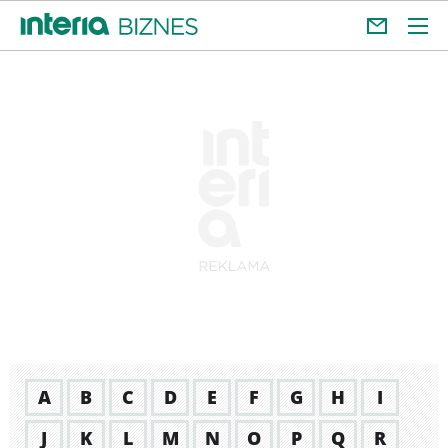
A
B
C
D
E
F
G
H
I
J
K
L
M
N
O
P
Q
R