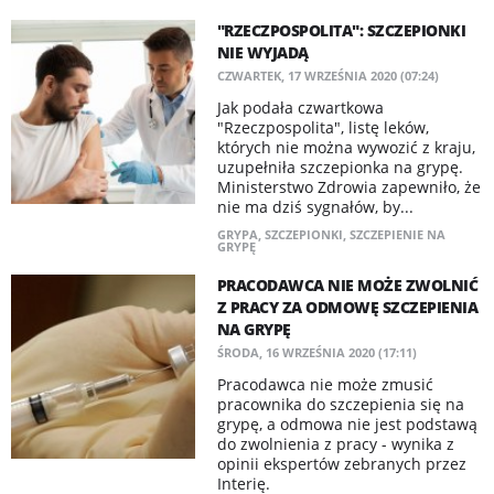
"RZECZPOSPOLITA": SZCZEPIONKI
NIE WYJADĄ
CZWARTEK, 17 WRZEŚNIA 2020 (07:24)
Jak podała czwartkowa
"Rzeczpospolita", listę leków,
których nie można wywozić z kraju,
uzupełniła szczepionka na grypę.
Ministerstwo Zdrowia zapewniło, że
nie ma dziś sygnałów, by...
GRYPA
,
SZCZEPIONKI
,
SZCZEPIENIE NA
GRYPĘ
PRACODAWCA NIE MOŻE ZWOLNIĆ
Z PRACY ZA ODMOWĘ SZCZEPIENIA
NA GRYPĘ
ŚRODA, 16 WRZEŚNIA 2020 (17:11)
Pracodawca nie może zmusić
pracownika do szczepienia się na
grypę, a odmowa nie jest podstawą
do zwolnienia z pracy - wynika z
opinii ekspertów zebranych przez
Interię.