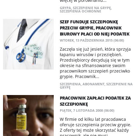
więcej w porównaniu...
GRYPA
,
SZCZEPIENIE NA GRYPĘ
,
SZCZEPIENIA OCHRONNE
SZEF FUNDUJE SZCZEPIONKĘ
PRZECIW GRYPIE, PRACOWNIK
BIUROWY PŁACI OD NIEJ PODATEK
WTOREK, 13 PAŹDZIERNIKA 2015 (06:00)
Zaczęła się już jesień, która sprzyja
łapaniu wirusów i przeziębień.
Przedsiębiorcy decydują się w tym
okresie na sfinansowanie swoim
pracownikom szczepień przeciwko
grypie. Pracownik...
SZCZEPIENIA
,
ABONAMENT
,
SZCZEPIENIE NA
GRYPĘ
PRACOWNIK ZAPŁACI PODATEK ZA
SZCZEPIONKĘ
PIĄTEK, 7 LISTOPADA 2008 (06:00)
W firmie od kilku lat pracodawca
oferuje szczepienia przeciw grypie.
Z oferty tej może skorzystać każdy
pracownik, ale nie musi.