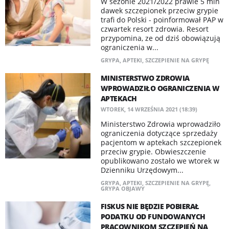
W sezonie 2021/2022 prawie 5 mln
dawek szczepionek przeciw grypie
trafi do Polski - poinformował PAP w
czwartek resort zdrowia. Resort
przypomina, ze od dziś obowiązują
ograniczenia w...
GRYPA
,
APTEKI
,
SZCZEPIENIE NA GRYPĘ
MINISTERSTWO ZDROWIA
WPROWADZIŁO OGRANICZENIA W
APTEKACH
WTOREK, 14 WRZEŚNIA 2021 (18:39)
Ministerstwo Zdrowia wprowadziło
ograniczenia dotyczące sprzedaży
pacjentom w aptekach szczepionek
przeciw grypie. Obwieszczenie
opublikowano zostało we wtorek w
Dzienniku Urzędowym...
GRYPA
,
APTEKI
,
SZCZEPIENIE NA GRYPĘ
,
GRYPA OBJAWY
FISKUS NIE BĘDZIE POBIERAŁ
PODATKU OD FUNDOWANYCH
PRACOWNIKOM SZCZEPIEŃ NA