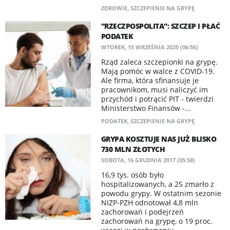
ZDROWIE
,
SZCZEPIENIE NA GRYPĘ
"RZECZPOSPOLITA": SZCZEP I PŁAĆ
PODATEK
WTOREK, 15 WRZEŚNIA 2020 (06:56)
​Rząd zaleca szczepionki na grypę.
Mają pomóc w walce z COVID-19.
Ale firma, która sfinansuje je
pracownikom, musi naliczyć im
przychód i potrącić PIT - twierdzi
Ministerstwo Finansów -...
PODATEK
,
SZCZEPIENIE NA GRYPĘ
GRYPA KOSZTUJE NAS JUŻ BLISKO
730 MLN ZŁOTYCH
SOBOTA, 16 GRUDNIA 2017 (05:58)
16,9 tys. osób było
hospitalizowanych, a 25 zmarło z
powodu grypy. W ostatnim sezonie
NIZP-PZH odnotował 4,8 mln
zachorowań i podejrzeń
zachorowań na grypę, o 19 proc.