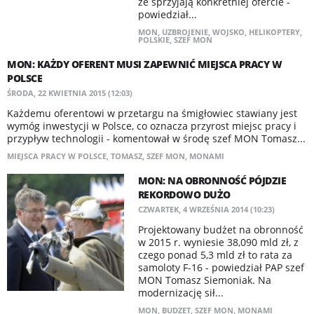
że sprzyjają konkretniej ofercie -
powiedział...
MON
,
UZBROJENIE
,
WOJSKO
,
HELIKOPTERY
,
POLSKIE
,
SZEF MON
MON: KAŻDY OFERENT MUSI ZAPEWNIĆ MIEJSCA PRACY W
POLSCE
ŚRODA, 22 KWIETNIA 2015 (12:03)
Każdemu oferentowi w przetargu na śmigłowiec stawiany jest
wymóg inwestycji w Polsce, co oznacza przyrost miejsc pracy i
przypływ technologii - komentował w środę szef MON Tomasz...
MIEJSCA PRACY W POLSCE
,
TOMASZ
,
SZEF MON
,
MONAMI
MON: NA OBRONNOŚĆ PÓJDZIE
REKORDOWO DUŻO
CZWARTEK, 4 WRZEŚNIA 2014 (10:23)
Projektowany budżet na obronność
w 2015 r. wyniesie 38,090 mld zł, z
czego ponad 5,3 mld zł to rata za
samoloty F-16 - powiedział PAP szef
MON Tomasz Siemoniak. Na
modernizację sił...
MON
,
BUDZET
,
SZEF MON
,
MONAMI