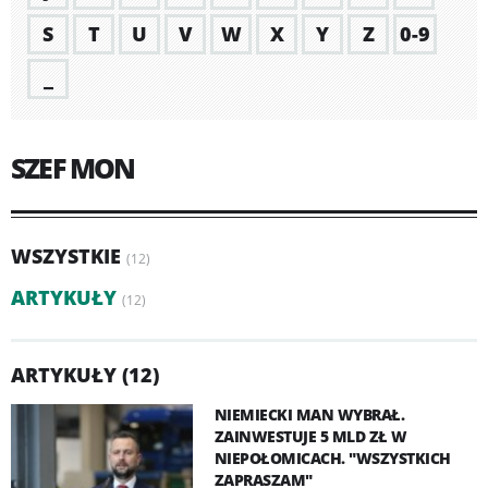
S
T
U
V
W
X
Y
Z
0-9
_
SZEF MON
WSZYSTKIE
(12)
ARTYKUŁY
(12)
ARTYKUŁY (12)
NIEMIECKI MAN WYBRAŁ.
ZAINWESTUJE 5 MLD ZŁ W
NIEPOŁOMICACH. "WSZYSTKICH
ZAPRASZAM"