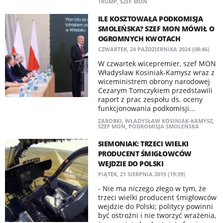
TRUMP
,
SZEF MON
ILE KOSZTOWAŁA PODKOMISJA
SMOLEŃSKA? SZEF MON MÓWIŁ O
OGROMNYCH KWOTACH
CZWARTEK, 24 PAŹDZIERNIKA 2024 (08:46)
W czwartek wicepremier, szef MON
Władysław Kosiniak-Kamysz wraz z
wiceministrem obrony narodowej
Cezarym Tomczykiem przedstawili
raport z prac zespołu ds. oceny
funkcjonowania podkomisji...
ZAROBKI
,
WŁADYSŁAW KOSINIAK-KAMYSZ
,
SZEF MON
,
PODKOMISJA SMOLEŃSKA
SIEMONIAK: TRZECI WIELKI
PRODUCENT ŚMIGŁOWCÓW
WEJDZIE DO POLSKI
PIĄTEK, 21 SIERPNIA 2015 (19:39)
- Nie ma niczego złego w tym, że
trzeci wielki producent śmigłowców
wejdzie do Polski; politycy powinni
być ostrożni i nie tworzyć wrażenia,