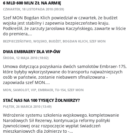
6 MLD 600 MLN ZŁ NA ARMIĘ
CZWARTEK, 18 LISTOPADA 2010 (09:59)
Szef MON Bogdan Klich powiedział w czwartek, że budżet
wojska jest stabilny i zapewnia bezpieczeństwo kraju.
Podkreślił, że zarzuty Jarosława Kaczyńskiego, zawarte w liście
do premiera,...
BEZPIECZEŃSTWO
,
WOJSKO
,
BUDŻET
,
BOGDAN KLICH
,
SZEF MON
DWA EMBRAERY DLA VIP-ÓW
ŚRODA, 12 MAJA 2010 (18:02)
Umowa dotycząca pozyskania dwóch samolotów Embraer-175,
które byłyby wykorzystywane do transportu najważniejszych
osób w państwie, zostanie niebawem sfinalizowana -
zapowiada szef MON....
MON
,
SAMOLOT
,
VIP
,
EMBRAER
,
TU-154
,
SZEF MON
STAĆ NAS NA 100 TYSIĘCY ŻOŁNIERZY?
PIĄTEK, 26 MARCA 2010 (13:49)
Wdrożenie systemu szkolenia wojskowego, kompletowanie
Narodowych Sił Rezerwy, kontynuacja reformy polityki
żywnościowej oraz rozpoczęcie wypłat świadczeń
mieszkaniowych dla żołnierzy to -...