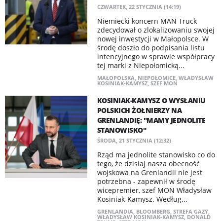
CZWARTEK, 22 STYCZNIA (14:19)
Niemiecki koncern MAN Truck
zdecydował o zlokalizowaniu swojej
nowej inwestycji w Małopolsce. W
środę doszło do podpisania listu
intencyjnego w sprawie współpracy
tej marki z Niepołomicką...
MAŁOPOLSKA
,
NIEPOŁOMICE
,
WŁADYSŁAW
KOSINIAK-KAMYSZ
,
SZEF MON
KOSINIAK-KAMYSZ O WYSŁANIU
POLSKICH ŻOŁNIERZY NA
GRENLANDIĘ: "MAMY JEDNOLITE
STANOWISKO"
ŚRODA, 21 STYCZNIA (12:32)
Rząd ma jednolite stanowisko co do
tego, że dzisiaj nasza obecność
wojskowa na Grenlandii nie jest
potrzebna - zapewnił w środę
wicepremier, szef MON Władysław
Kosiniak-Kamysz. Według...
GRENLANDIA
,
BLOOMBERG
,
STREFA GAZY
,
WŁADYSŁAW KOSINIAK-KAMYSZ
,
DONALD