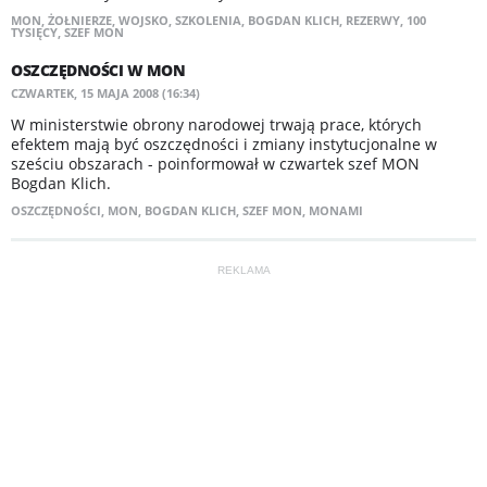
MON
,
ŻOŁNIERZE
,
WOJSKO
,
SZKOLENIA
,
BOGDAN KLICH
,
REZERWY
,
100
TYSIĘCY
,
SZEF MON
OSZCZĘDNOŚCI W MON
CZWARTEK, 15 MAJA 2008 (16:34)
W ministerstwie obrony narodowej trwają prace, których
efektem mają być oszczędności i zmiany instytucjonalne w
sześciu obszarach - poinformował w czwartek szef MON
Bogdan Klich.
OSZCZĘDNOŚCI
,
MON
,
BOGDAN KLICH
,
SZEF MON
,
MONAMI
REKLAMA