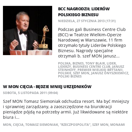
BCC NAGRODZIŁ LIDERÓW
POLSKIEGO BIZNESU
NIEDZIELA, 27 STYCZNIA 2013 (17:31)
Podczas gali Business Centre Club
(BCC) w Teatrze Wielkim-Operze
Narodowej w Warszawie, 11 firm
otrzymało tytuły Liderów Polskiego
Biznesu. Nagrody specjalne
otrzymali b. szef MON Janusz...
POLSKA
,
BIZNES
,
TONY BLAIR
,
LIDER
,
LIDERZY
,
BUSINESS CENTRE CLUB
,
JANUSZ
STEINHOFF
,
PREMIER WIELKIEJ BRYTANII
,
POLSKIE
,
SZEF MON
,
JANUSZ ONYSZKIEWICZ
,
POLSKI BIZNES
W MON CIĘCIA - BĘDZIE MNIEJ URZĘDNIKÓW
SOBOTA, 5 LISTOPADA 2011 (09:04)
Szef MON Tomasz Siemoniak odchudza resort. Ma być mniejszy
i sprawniej zarządzany, a zaoszczędzone na biurokracji
pieniądze pójdą na potrzeby armii. Już likwidowane są niektóre
biura i...
MON
,
CIĘCIA
,
TOMASZ SIEMONIAK
,
"RZECZPOSPOLITA"
,
SZEF MON
,
MONAMI