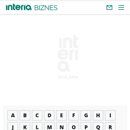
A
B
C
D
E
F
G
H
I
J
K
L
M
N
O
P
Q
R