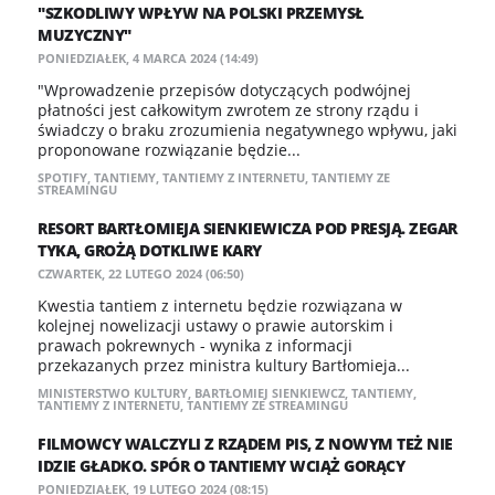
"SZKODLIWY WPŁYW NA POLSKI PRZEMYSŁ
MUZYCZNY"
PONIEDZIAŁEK, 4 MARCA 2024 (14:49)
"Wprowadzenie przepisów dotyczących podwójnej
płatności jest całkowitym zwrotem ze strony rządu i
świadczy o braku zrozumienia negatywnego wpływu, jaki
proponowane rozwiązanie będzie...
SPOTIFY
,
TANTIEMY
,
TANTIEMY Z INTERNETU
,
TANTIEMY ZE
STREAMINGU
RESORT BARTŁOMIEJA SIENKIEWICZA POD PRESJĄ. ZEGAR
TYKA, GROŻĄ DOTKLIWE KARY
CZWARTEK, 22 LUTEGO 2024 (06:50)
Kwestia tantiem z internetu będzie rozwiązana w
kolejnej nowelizacji ustawy o prawie autorskim i
prawach pokrewnych - wynika z informacji
przekazanych przez ministra kultury Bartłomieja...
MINISTERSTWO KULTURY
,
BARTŁOMIEJ SIENKIEWCZ
,
TANTIEMY
,
TANTIEMY Z INTERNETU
,
TANTIEMY ZE STREAMINGU
FILMOWCY WALCZYLI Z RZĄDEM PIS, Z NOWYM TEŻ NIE
IDZIE GŁADKO. SPÓR O TANTIEMY WCIĄŻ GORĄCY
PONIEDZIAŁEK, 19 LUTEGO 2024 (08:15)