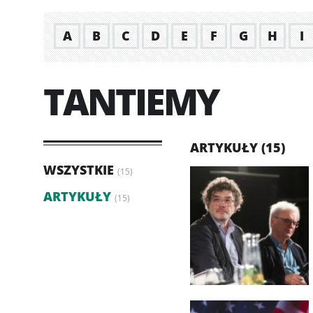
A
B
C
D
E
F
G
H
I
TANTIEMY
ARTYKUŁY (15)
WSZYSTKIE
(15)
ARTYKUŁY
(15)