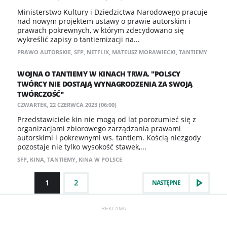
Ministerstwo Kultury i Dziedzictwa Narodowego pracuje
nad nowym projektem ustawy o prawie autorskim i
prawach pokrewnych, w którym zdecydowano się
wykreślić zapisy o tantiemizacji na...
PRAWO AUTORSKIE
,
SFP
,
NETFLIX
,
MATEUSZ MORAWIECKI
,
TANTIEMY
WOJNA O TANTIEMY W KINACH TRWA. "POLSCY
TWÓRCY NIE DOSTAJĄ WYNAGRODZENIA ZA SWOJĄ
TWÓRCZOŚĆ"
CZWARTEK, 22 CZERWCA 2023 (06:00)
Przedstawiciele kin nie mogą od lat porozumieć się z
organizacjami zbiorowego zarządzania prawami
autorskimi i pokrewnymi ws. tantiem. Kością niezgody
pozostaje nie tylko wysokość stawek,...
SFP
,
KINA
,
TANTIEMY
,
KINA W POLSCE
1
2
NASTĘPNE
REKLAMA