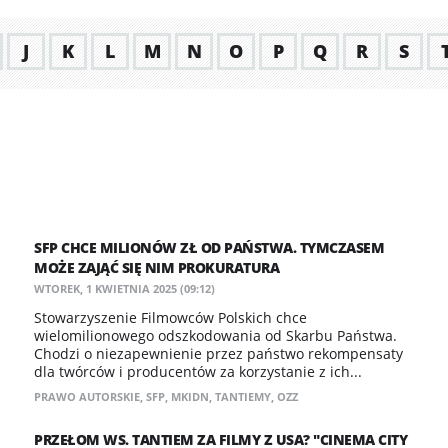
J
K
L
M
N
O
P
Q
R
S
SFP CHCE MILIONÓW ZŁ OD PAŃSTWA. TYMCZASEM
MOŻE ZAJĄĆ SIĘ NIM PROKURATURA
WTOREK, 1 KWIETNIA 2025 (09:12)
Stowarzyszenie Filmowców Polskich chce
wielomilionowego odszkodowania od Skarbu Państwa.
Chodzi o niezapewnienie przez państwo rekompensaty
dla twórców i producentów za korzystanie z ich...
PRAWO AUTORSKIE
,
SFP
,
MKIDN
,
TANTIEMY
,
OZZ
PRZEŁOM WS. TANTIEM ZA FILMY Z USA? "CINEMA CITY