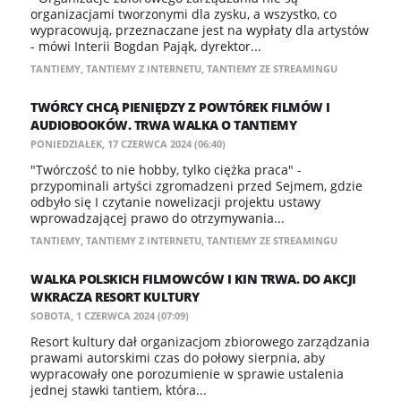
organizacjami tworzonymi dla zysku, a wszystko, co
wypracowują, przeznaczane jest na wypłaty dla artystów
- mówi Interii Bogdan Pająk, dyrektor...
TANTIEMY
,
TANTIEMY Z INTERNETU
,
TANTIEMY ZE STREAMINGU
TWÓRCY CHCĄ PIENIĘDZY Z POWTÓREK FILMÓW I
AUDIOBOOKÓW. TRWA WALKA O TANTIEMY
PONIEDZIAŁEK, 17 CZERWCA 2024 (06:40)
"Twórczość to nie hobby, tylko ciężka praca" -
przypominali artyści zgromadzeni przed Sejmem, gdzie
odbyło się I czytanie nowelizacji projektu ustawy
wprowadzającej prawo do otrzymywania...
TANTIEMY
,
TANTIEMY Z INTERNETU
,
TANTIEMY ZE STREAMINGU
WALKA POLSKICH FILMOWCÓW I KIN TRWA. DO AKCJI
WKRACZA RESORT KULTURY
SOBOTA, 1 CZERWCA 2024 (07:09)
Resort kultury dał organizacjom zbiorowego zarządzania
prawami autorskimi czas do połowy sierpnia, aby
wypracowały one porozumienie w sprawie ustalenia
jednej stawki tantiem, która...