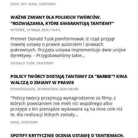
ZASP
,
SFP
,
KINA
,
TANTIEMY
WAŻNE ZMIANY DLA POLSKICH TWÓRCÓW.
"ROZWIĄZANIA, KTÓRE GWARANTUJĄ TANTIEMY"
WTOREK, 14 MAJA 2024 (14:41)
Premier Donald Tusk poinformował, iż rząd przyjął
nowelę ustawy o prawie autorskim i prawach
pokrewnych. Przyjęta ustawa implementuje dwie unijne
dyrektywy. - Przygotowaliśmy takie...
DONALD TUSK
,
TANTIEMY
POLSCY TWÓRCY DOSTAJĄ TANTIEMY ZA "BARBIE"? KINA
WALCZĄ O ZMIANY W PRAWIE
PONIEDZIAŁEK, 29 KWIETNIA 2024 (06:00)
"Polscy twórcy przejmują wynagrodzenie za filmy, z
których powstaniem nie mieli nic wspólnego albo
przejęte z kin pieniądze wydawane są na inne cele niż
te, dla realizacji których zostały...
KINA
,
TANTIEMY
SPOTIFY KRYTYCZNIE OCENIA USTAWĘ O TANTIEMACH.