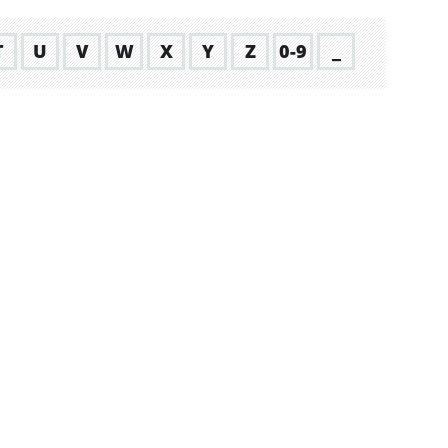
T
U
V
W
X
Y
Z
0-9
_