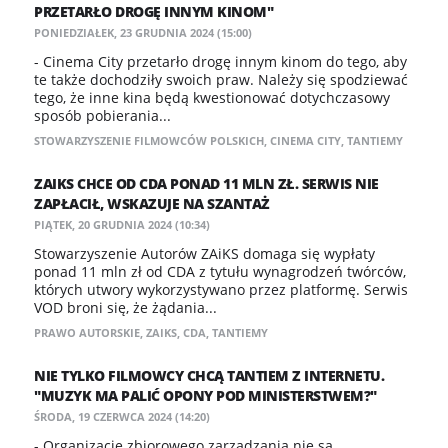
PRZETARŁO DROGĘ INNYM KINOM"
PONIEDZIAŁEK, 23 GRUDNIA 2024 (15:00)
- Cinema City przetarło drogę innym kinom do tego, aby
te także dochodziły swoich praw. Należy się spodziewać
tego, że inne kina będą kwestionować dotychczasowy
sposób pobierania...
STOWARZYSZENIE FILMOWCÓW POLSKICH
,
CINEMA CITY
,
TANTIEMY
ZAIKS CHCE OD CDA PONAD 11 MLN ZŁ. SERWIS NIE
ZAPŁACIŁ, WSKAZUJE NA SZANTAŻ
PIĄTEK, 20 GRUDNIA 2024 (10:34)
Stowarzyszenie Autorów ZAiKS domaga się wypłaty
ponad 11 mln zł od CDA z tytułu wynagrodzeń twórców,
których utwory wykorzystywano przez platformę. Serwis
VOD broni się, że żądania...
PRAWO AUTORSKIE
,
ZAIKS
,
CDA
,
TANTIEMY
NIE TYLKO FILMOWCY CHCĄ TANTIEM Z INTERNETU.
"MUZYK MA PALIĆ OPONY POD MINISTERSTWEM?"
ŚRODA, 19 CZERWCA 2024 (14:20)
- Organizacje zbiorowego zarządzania nie są