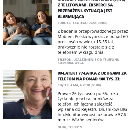
Z TELEFONAMI. EKSPERCI SĄ
PRZERAŻENI. SYTUACJA JEST
ALARMUJĄCA
SOBOTA, 1 LUTEGO 2020 (06:00)
Z badania przeprowadzonego przez
Mobiem Polska wynika, że ponad 60
proc. osób w wieku 15-35 lat
praktycznie nie rozstaje się z
telefonem w ciągu dnia.
TELEFON
,
UZALEŻNIENIE OD TELEFONU
KOMÓRKOWEGO
80-LATEK I 77-LATKA Z DŁUGAMI ZA
TELEFON NA PONAD 100 TYS. ZŁ
PIĄTEK, 4 MAJA 2018 (06:00)
Prawie 26 tys. osób po 65. roku
życia nie płaci rachunków za
telefon. Ich łączna zaległość
wpisana do Rejestru Dłużników BIG
InfoMonitor wynosi już prawie 57,6
mln zł. Wśród seniorów...
DŁUG
,
TELEFON