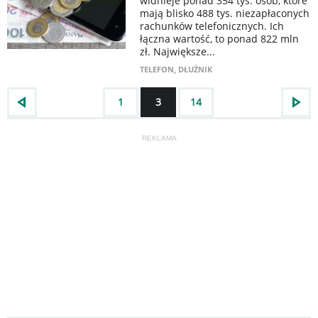
widnieje ponad 354 tys. osób, które
mają blisko 488 tys. niezapłaconych
rachunków telefonicznych. Ich
łączna wartość, to ponad 822 mln
zł. Największe...
TELEFON
,
DŁUŻNIK
1
3
14
REKLAMA