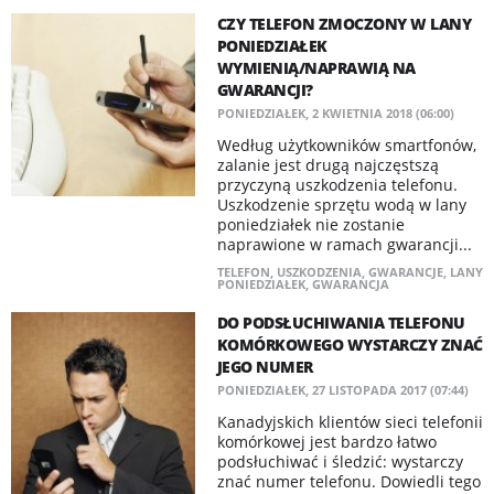
CZY TELEFON ZMOCZONY W LANY
PONIEDZIAŁEK
WYMIENIĄ/NAPRAWIĄ NA
GWARANCJI?
PONIEDZIAŁEK, 2 KWIETNIA 2018 (06:00)
Według użytkowników smartfonów,
zalanie jest drugą najczęstszą
przyczyną uszkodzenia telefonu.
Uszkodzenie sprzętu wodą w lany
poniedziałek nie zostanie
naprawione w ramach gwarancji...
TELEFON
,
USZKODZENIA
,
GWARANCJE
,
LANY
PONIEDZIAŁEK
,
GWARANCJA
DO PODSŁUCHIWANIA TELEFONU
KOMÓRKOWEGO WYSTARCZY ZNAĆ
JEGO NUMER
PONIEDZIAŁEK, 27 LISTOPADA 2017 (07:44)
Kanadyjskich klientów sieci telefonii
komórkowej jest bardzo łatwo
podsłuchiwać i śledzić: wystarczy
znać numer telefonu. Dowiedli tego