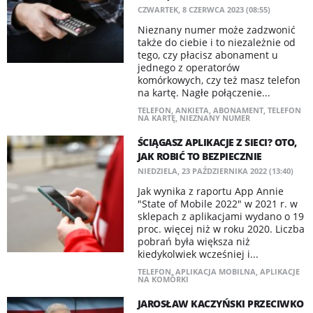
CZWARTEK, 8 CZERWCA 2023 (08:55)
Nieznany numer może zadzwonić
także do ciebie i to niezależnie od
tego, czy płacisz abonament u
jednego z operatorów
komórkowych, czy też masz telefon
na kartę. Nagłe połączenie...
TELEFON
,
ANKIETA
,
ABONAMENT
,
TELEFON
NA KARTĘ
,
NIEZNANY NUMER
ŚCIĄGASZ APLIKACJE Z SIECI? OTO,
JAK ROBIĆ TO BEZPIECZNIE
NIEDZIELA, 23 PAŹDZIERNIKA 2022 (13:40)
Jak wynika z raportu App Annie
"State of Mobile 2022" w 2021 r. w
sklepach z aplikacjami wydano o 19
proc. więcej niż w roku 2020. Liczba
pobrań była większa niż
kiedykolwiek wcześniej i...
TELEFON
,
APLIKACJA MOBILNA
,
APLIKACJE
NA KOMÓRKI
JAROSŁAW KACZYŃSKI PRZECIWKO