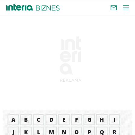
A
B
C
D
E
F
G
H
I
J
K
L
M
N
O
P
Q
R