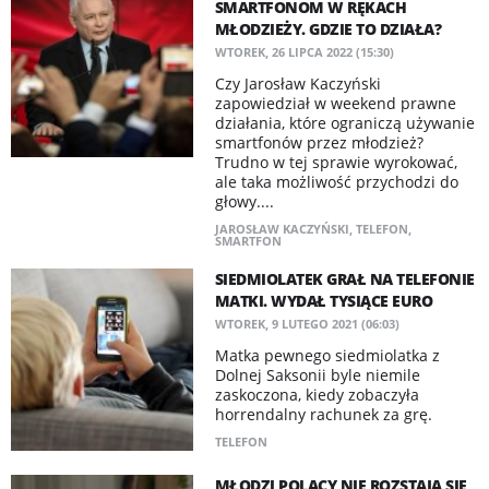
SMARTFONOM W RĘKACH
MŁODZIEŻY. GDZIE TO DZIAŁA?
WTOREK, 26 LIPCA 2022 (15:30)
Czy Jarosław Kaczyński
zapowiedział w weekend prawne
działania, które ograniczą używanie
smartfonów przez młodzież?
Trudno w tej sprawie wyrokować,
ale taka możliwość przychodzi do
głowy....
JAROSŁAW KACZYŃSKI
,
TELEFON
,
SMARTFON
SIEDMIOLATEK GRAŁ NA TELEFONIE
MATKI. WYDAŁ TYSIĄCE EURO
WTOREK, 9 LUTEGO 2021 (06:03)
Matka pewnego siedmiolatka z
Dolnej Saksonii byle niemile
zaskoczona, kiedy zobaczyła
horrendalny rachunek za grę.
TELEFON
MŁODZI POLACY NIE ROZSTAJĄ SIĘ