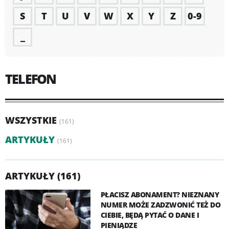
S
T
U
V
W
X
Y
Z
0-9
_
TELEFON
WSZYSTKIE
(161)
ARTYKUŁY
(161)
ARTYKUŁY (161)
PŁACISZ ABONAMENT? NIEZNANY
NUMER MOŻE ZADZWONIĆ TEŻ DO
CIEBIE, BĘDĄ PYTAĆ O DANE I
PIENIĄDZE