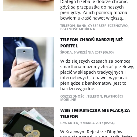
Dlatego trzeba je dobrze chronić,
gdyż są przepustką do naszych
pieniędzy. Za ich pomocą można
bowiem ukraść nawet większą...
TELEFON
,
BANK
,
CYBERBEZPIECZEŃSTWO
,
PŁATNOŚĆ MOBILNA
TELEFON CHROŃ BARDZIEJ NIŻ
PORTFEL
ŚRODA, 6 WRZEŚNIA 2017 (06:00)
W dzisiejszych czasach za pomocą
smartfona możemy zlecać przelewy,
płacić w sklepach tradycyjnych i
internetowych, a nawet wypłacać
pieniądze z bankomatów. Jest to
bardzo wygodne...
OSZCZĘDNOŚCI
,
TELEFON
,
PŁATNOŚCI
MOBILNE
WSIE I MIASTECZKA NIE PŁACĄ ZA
TELEFON
CZWARTEK, 9 MARCA 2017 (05:54)
W Krajowym Rejestrze Długów