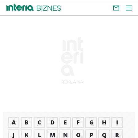
A
B
C
D
E
F
G
H
I
J
K
L
M
N
O
P
Q
R