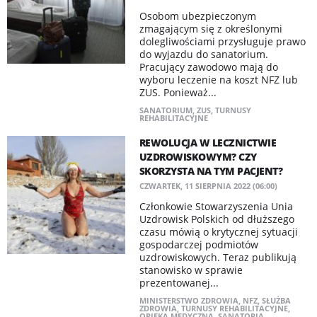
Osobom ubezpieczonym
zmagającym się z określonymi
dolegliwościami przysługuje prawo
do wyjazdu do sanatorium.
Pracujący zawodowo mają do
wyboru leczenie na koszt NFZ lub
ZUS. Ponieważ...
SANATORIUM
,
ZUS
,
TURNUSY
REHABILITACYJNE
REWOLUCJA W LECZNICTWIE
UZDROWISKOWYM? CZY
SKORZYSTA NA TYM PACJENT?
CZWARTEK, 11 SIERPNIA 2022 (06:00)
Członkowie Stowarzyszenia Unia
Uzdrowisk Polskich od dłuższego
czasu mówią o krytycznej sytuacji
gospodarczej podmiotów
uzdrowiskowych. Teraz publikują
stanowisko w sprawie
prezentowanej...
MINISTERSTWO ZDROWIA
,
NFZ
,
SŁUŻBA
ZDROWIA
,
TURNUSY REHABILITACYJNE
,
OPIEKA MEDYCZNA
,
SANATORIA
,