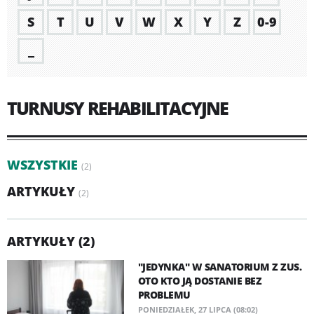
S
T
U
V
W
X
Y
Z
0-9
_
TURNUSY REHABILITACYJNE
WSZYSTKIE
(2)
ARTYKUŁY
(2)
ARTYKUŁY (2)
"JEDYNKA" W SANATORIUM Z ZUS.
OTO KTO JĄ DOSTANIE BEZ
PROBLEMU
PONIEDZIAŁEK, 27 LIPCA (08:02)