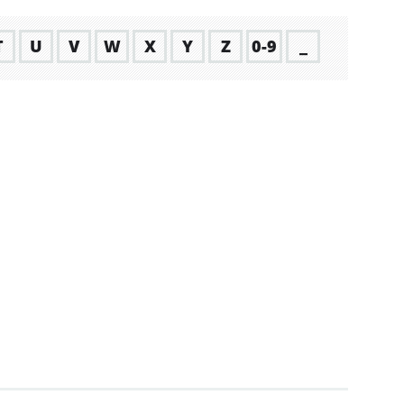
T
U
V
W
X
Y
Z
0-9
_