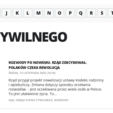
J
K
L
M
N
O
P
Q
R
S
CYWILNEGO
ROZWODY PO NOWEMU. RZĄD ZDECYDOWAŁ.
POLAKÓW CZEKA REWOLUCJA
ŚRODA, 12 LISTOPADA 2025 (16:18)
Rząd przyjął projekt nowelizacji ustawy Kodeks rodzinny
i opiekuńczy. Zmiana dotyczy sposobu orzekania
rozwodów. - Jest oczekiwana przez wiele osób w Polsce.
To jest ułatwienie życia. To...
SĄD
,
URZĄD STANU CYWILNEGO
,
ROZWODY