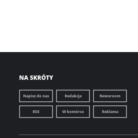
NA SKRÓTY
Napisz do nas
Redakcja
Newsroom
RSS
W komórce
Reklama