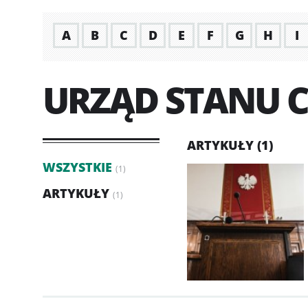
A
B
C
D
E
F
G
H
I
URZĄD STANU 
ARTYKUŁY (1)
WSZYSTKIE
(1)
ARTYKUŁY
(1)