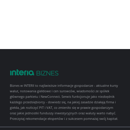
Biznes w INTERII to najświeższe informacje gospodarcze - aktualne kursy
walut, notowania giełdowe i cen surowców, wiadomości ze spółek
głównego parkietu i NewConnect. Serwis funkcjonuje jako niezbędnik
każdego przedsiębiorcy - dowiedz się, na jakiej zasadzie działają firma i
giełda, jak rozliczyć PIT i VAT, co zmieniło się w prawie gospodarczym
oraz jakie jednostki funduszy inwestycyjnych oraz waluty warto nabyć.
Przeczytaj rekomendacje ekspertów i z sukcesem pomnażaj swój kapitał.