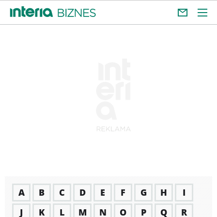
A
B
C
D
E
F
G
H
I
J
K
L
M
N
O
P
Q
R