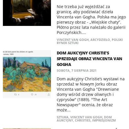
Nie trzeba już wyjeżdżać za
granicę, aby podziwiać dzieła
Vincenta van Gogha. Polska ma jego
pierwszy obraz - „Wiejskie chaty”.
Płótno przez lata należało do galerii
Porczyńskich....
VINCENT VAN GOGH
,
ARCYDZIEŁO
,
POLSKI
RYNEK SZTUKI
​DOM AUKCYJNY CHRISTIE’S
SPRZEDAJE OBRAZ VINCENTA VAN
GOGHA
SOBOTA, 7 SIERPNIA 2021
Dom aukcyjny Christie’s wystawi na
sprzedaż w Nowym Jorku obraz
Vincenta van Gogha "Drewniane
domy wśród drzew oliwnych i
cyprysów" (1889). "The Art
Newspaper" ocenia, że obraz
może...
SZTUKA
,
VINCENT VAN GOGH
,
DOM
AUKCYJNY
,
CHRISTIES
,
IMPRESJONIZM