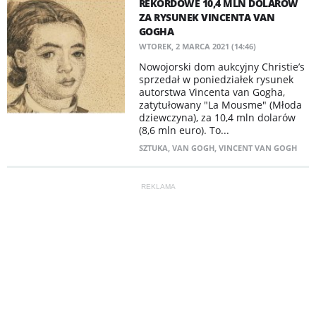
​REKORDOWE 10,4 MLN DOLARÓW
ZA RYSUNEK VINCENTA VAN
GOGHA
WTOREK, 2 MARCA 2021 (14:46)
Nowojorski dom aukcyjny Christie’s
sprzedał w poniedziałek rysunek
autorstwa Vincenta van Gogha,
zatytułowany "La Mousme" (Młoda
dziewczyna), za 10,4 mln dolarów
(8,6 mln euro). To...
SZTUKA
,
VAN GOGH
,
VINCENT VAN GOGH
REKLAMA