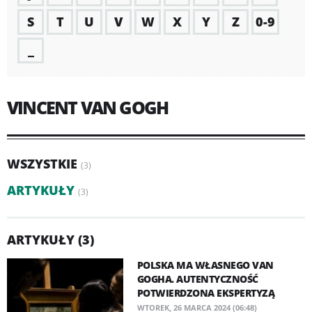
S
T
U
V
W
X
Y
Z
0-9
_
VINCENT VAN GOGH
WSZYSTKIE
(3)
ARTYKUŁY
(3)
ARTYKUŁY (3)
POLSKA MA WŁASNEGO VAN
GOGHA. AUTENTYCZNOŚĆ
POTWIERDZONA EKSPERTYZĄ
WTOREK, 26 MARCA 2024 (06:48)