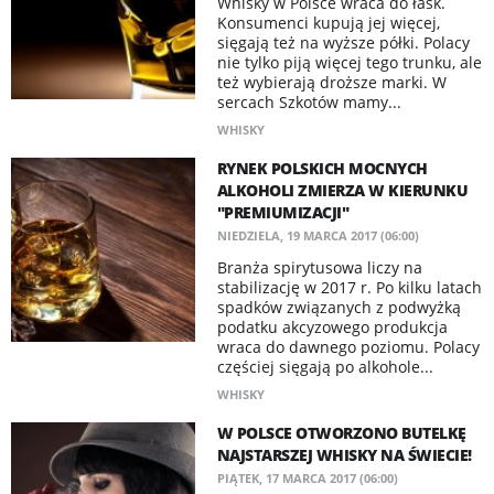
Whisky w Polsce wraca do łask.
Konsumenci kupują jej więcej,
sięgają też na wyższe półki. Polacy
nie tylko piją więcej tego trunku, ale
też wybierają droższe marki. W
sercach Szkotów mamy...
WHISKY
RYNEK POLSKICH MOCNYCH
ALKOHOLI ZMIERZA W KIERUNKU
"PREMIUMIZACJI"
NIEDZIELA, 19 MARCA 2017 (06:00)
Branża spirytusowa liczy na
stabilizację w 2017 r. Po kilku latach
spadków związanych z podwyżką
podatku akcyzowego produkcja
wraca do dawnego poziomu. Polacy
częściej sięgają po alkohole...
WHISKY
W POLSCE OTWORZONO BUTELKĘ
NAJSTARSZEJ WHISKY NA ŚWIECIE!
PIĄTEK, 17 MARCA 2017 (06:00)