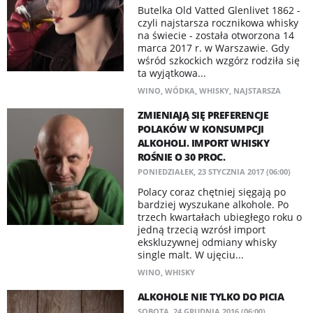
Butelka Old Vatted Glenlivet 1862 -
czyli najstarsza rocznikowa whisky
na świecie - została otworzona 14
marca 2017 r. w Warszawie. Gdy
wśród szkockich wzgórz rodziła się
ta wyjątkowa...
WINO
,
WÓDKA
,
WHISKY
,
NAJSTARSZA
ZMIENIAJĄ SIĘ PREFERENCJE
POLAKÓW W KONSUMPCJI
ALKOHOLI. IMPORT WHISKY
ROŚNIE O 30 PROC.
PONIEDZIAŁEK, 23 STYCZNIA 2017 (06:00)
Polacy coraz chętniej sięgają po
bardziej wyszukane alkohole. Po
trzech kwartałach ubiegłego roku o
jedną trzecią wzrósł import
ekskluzywnej odmiany whisky
single malt. W ujęciu...
WINO
,
WHISKY
ALKOHOLE NIE TYLKO DO PICIA
SOBOTA, 24 GRUDNIA 2016 (06:00)