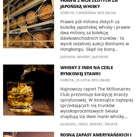
PRAWIE 2 MLN ZŁOTYCH ZA
JAPOŃSKĄ WHISKY
SOBOTA, 5 WRZEŚNIA 2015 (05:54)
Prawie pół miliona złotych za
butelkę japońskiej whisky i prawie
dwa miliony za kolekcję
dalekowschodnich trunków - to
wynik ostatniej aukcji Bonhams w
Hongkongu. Skąd się biorą...
JAPONIA
,
WHISKY
,
JAPOŃSKI
WHISKY Z INDII NA CZELE
RYNKOWEJ STAWKI
SOBOTA, 25 LIPCA 2015 (06:00)
Najnowszy raport The Millionaires
Club prezentuje kondycję branży
spirytusowej. W dziesiątce najlepiej
sprzedających się trunków
wysokoprocentowych świata
znajdują się dwie marki whisky,...
ALKOHOL
,
INDIE
,
WHISKY
,
ŚWIATA
ROSNĄ ZAPASY AMERYKAŃSKICH I