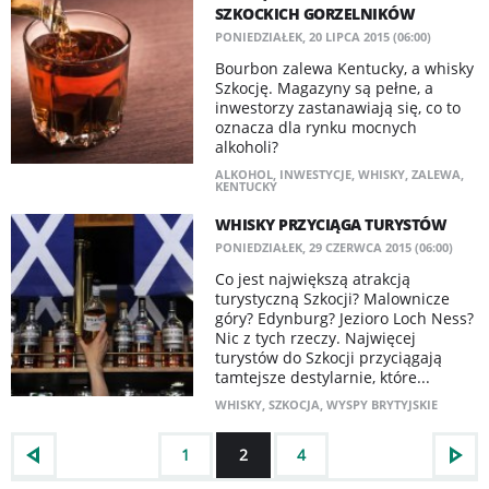
SZKOCKICH GORZELNIKÓW
PONIEDZIAŁEK, 20 LIPCA 2015 (06:00)
Bourbon zalewa Kentucky, a whisky
Szkocję. Magazyny są pełne, a
inwestorzy zastanawiają się, co to
oznacza dla rynku mocnych
alkoholi?
ALKOHOL
,
INWESTYCJE
,
WHISKY
,
ZALEWA
,
KENTUCKY
WHISKY PRZYCIĄGA TURYSTÓW
PONIEDZIAŁEK, 29 CZERWCA 2015 (06:00)
Co jest największą atrakcją
turystyczną Szkocji? Malownicze
góry? Edynburg? Jezioro Loch Ness?
Nic z tych rzeczy. Najwięcej
turystów do Szkocji przyciągają
tamtejsze destylarnie, które...
WHISKY
,
SZKOCJA
,
WYSPY BRYTYJSKIE
1
2
4