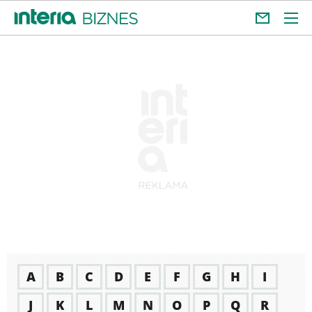
A
B
C
D
E
F
G
H
I
J
K
L
M
N
O
P
Q
R