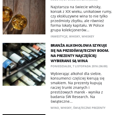
Najstarsza na świecie whisky,
koniak z XIX wieku, unikatowe rumy,
czy ekskluzywne wina to nie tylko
przedmioty zbytku, ale również
forma lokaty kapitału. W Polsce
grupa kolekcjonerów...
INWESTYCJE
,
WHISKY
,
WHISKEY
BRANŻA ALKOHOLOWA SZYKUJE
SIĘ NA PRZEDŚWIĄTECZNY BOOM.
NA PREZENTY NAJCZĘŚCIEJ
WYBIERANE SĄ WINA
PONIEDZIAŁEK, 7 LISTOPADA 2016 (06:00)
Wybierając alkohol dla siebie,
konsumenci częściej kierują się
smakiem. Na prezenty kupują
raczej trunki znanych i
prestiżowych marek - wynika z
badania SW Research. Na
świąteczne...
WINO
,
WHISKY
,
ŚWIĄTECZNE PREZENTY