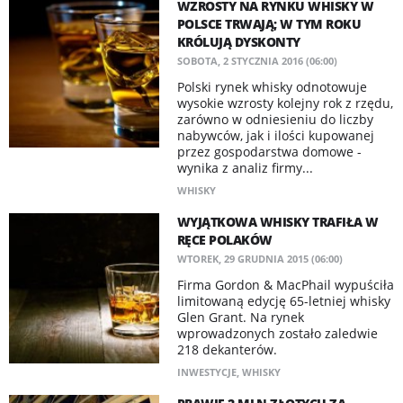
WZROSTY NA RYNKU WHISKY W
POLSCE TRWAJĄ; W TYM ROKU
KRÓLUJĄ DYSKONTY
SOBOTA, 2 STYCZNIA 2016 (06:00)
Polski rynek whisky odnotowuje
wysokie wzrosty kolejny rok z rzędu,
zarówno w odniesieniu do liczby
nabywców, jak i ilości kupowanej
przez gospodarstwa domowe -
wynika z analiz firmy...
WHISKY
WYJĄTKOWA WHISKY TRAFIŁA W
RĘCE POLAKÓW
WTOREK, 29 GRUDNIA 2015 (06:00)
Firma Gordon & MacPhail wypuściła
limitowaną edycję 65-letniej whisky
Glen Grant. Na rynek
wprowadzonych zostało zaledwie
218 dekanterów.
INWESTYCJE
,
WHISKY