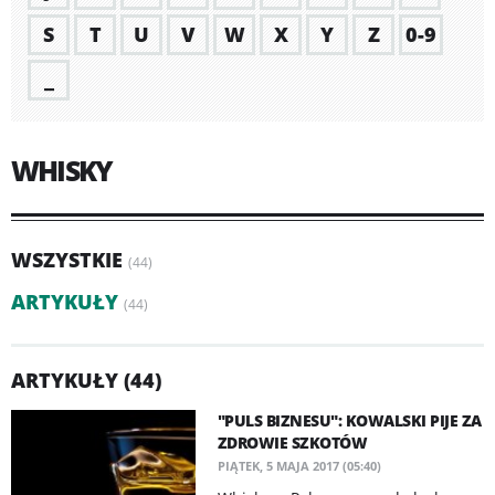
S
T
U
V
W
X
Y
Z
0-9
_
WHISKY
WSZYSTKIE
(44)
ARTYKUŁY
(44)
ARTYKUŁY (44)
"PULS BIZNESU": KOWALSKI PIJE ZA
ZDROWIE SZKOTÓW
PIĄTEK, 5 MAJA 2017 (05:40)