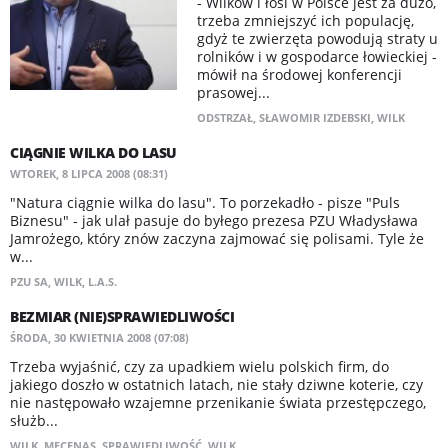
- Wilków i łosi w Polsce jest za dużo,
trzeba zmniejszyć ich populację,
gdyż te zwierzęta powodują straty u
rolników i w gospodarce łowieckiej -
mówił na środowej konferencji
prasowej...
ODSTRZAŁ
,
SŁAWOMIR IZDEBSKI
,
WILK
CIĄGNIE WILKA DO LASU
WTOREK, 8 LIPCA 2008 (08:31)
"Natura ciągnie wilka do lasu". To porzekadło - pisze "Puls
Biznesu" - jak ulał pasuje do byłego prezesa PZU Władysława
Jamrożego, który znów zaczyna zajmować się polisami. Tyle że
w...
PZU SA
,
WILK
,
L.A.S.
BEZMIAR (NIE)SPRAWIEDLIWOŚCI
ŚRODA, 30 KWIETNIA 2008 (07:08)
Trzeba wyjaśnić, czy za upadkiem wielu polskich firm, do
jakiego doszło w ostatnich latach, nie stały dziwne koterie, czy
nie następowało wzajemne przenikanie świata przestępczego,
służb...
WILK
,
MECENAS
,
SPRAWIEDLIWOŚĆ
,
WILK