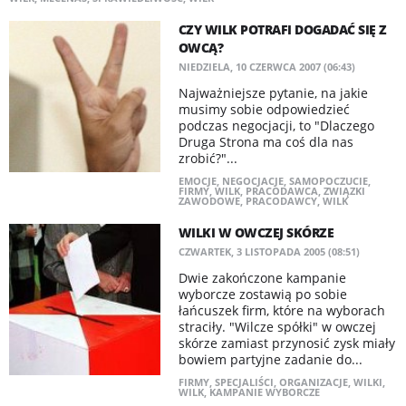
CZY WILK POTRAFI DOGADAĆ SIĘ Z
OWCĄ?
NIEDZIELA, 10 CZERWCA 2007 (06:43)
Najważniejsze pytanie, na jakie
musimy sobie odpowiedzieć
podczas negocjacji, to "Dlaczego
Druga Strona ma coś dla nas
zrobić?"...
EMOCJE
,
NEGOCJACJE
,
SAMOPOCZUCIE
,
FIRMY
,
WILK
,
PRACODAWCA
,
ZWIĄZKI
ZAWODOWE
,
PRACODAWCY
,
WILK
WILKI W OWCZEJ SKÓRZE
CZWARTEK, 3 LISTOPADA 2005 (08:51)
Dwie zakończone kampanie
wyborcze zostawią po sobie
łańcuszek firm, które na wyborach
straciły. "Wilcze spółki" w owczej
skórze zamiast przynosić zysk miały
bowiem partyjne zadanie do...
FIRMY
,
SPECJALIŚCI
,
ORGANIZACJE
,
WILKI
,
WILK
,
KAMPANIE WYBORCZE