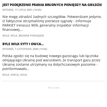
JEST PODEJRZENIE PRANIA BRUDNYCH PIENIĘDZY NA GIEŁDZIE
WTOREK, 17 LIPCA 2001 (10:05)
Nie mogę zdradzić żadnych szczegółów. Potwierdzam jedynie,
iż faktycznie otrzymaliśmy pierwsze sygnały - informuje
PARKIET Ireneusz Wilk, generalny inspektor informacji
finansowej,...
WILK
,
WILK
,
BRUDNE PIENIĄDZE
BYLE WILK SYTY I OWCA...
WTOREK, 7 LISTOPADA 2000 (14:56)
Polska zgodzi się na budowę nowego gazociągu lub łącznika
omijającego Ukrainę pod warunkiem, że transport gazu przez
Ukrainę zostanie utrzymany na dotychczasowym poziomie -
poinformowało...
WILK
,
OWCA
,
WILK
REKLAMA