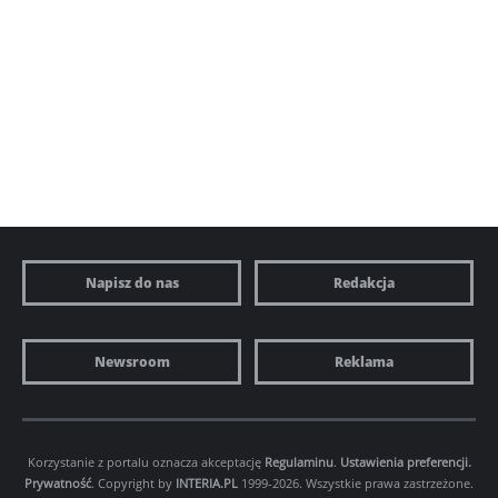
Napisz do nas
Redakcja
Newsroom
Reklama
Korzystanie z portalu oznacza akceptację
Regulaminu
.
Ustawienia preferencji.
Prywatność
. Copyright by
INTERIA.PL
1999-2026. Wszystkie prawa zastrzeżone.