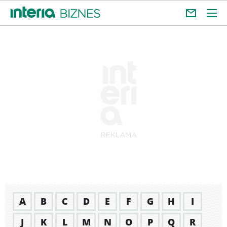
A
B
C
D
E
F
G
H
I
J
K
L
M
N
O
P
Q
R