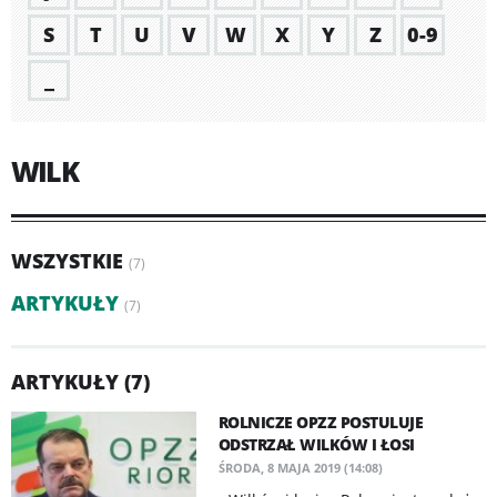
S
T
U
V
W
X
Y
Z
0-9
_
WILK
WSZYSTKIE
(7)
ARTYKUŁY
(7)
ARTYKUŁY (7)
ROLNICZE OPZZ POSTULUJE
ODSTRZAŁ WILKÓW I ŁOSI
ŚRODA, 8 MAJA 2019 (14:08)