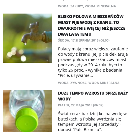
WODA
,
ZAKUPY
,
WODA MINERALNA
BLISKO POŁOWA MIESZKAŃCÓW
MIAST PIJE WODĘ Z KRANU. TO
DWUKROTNIE WIĘCEJ NIŻ JESZCZE
DWA LATA TEMU
ŚRODA, 17 SIERPNIA 2016 (06:00)
Polacy mają coraz większe zaufanie
do wody z kranu. Jej picie deklaruje
prawie połowa mieszkańców miast,
podczas gdy w 2014 roku było to
tylko 26 proc. - wynika z badania
"Picie, używanie...
WODA
,
ŻYWNOŚĆ
,
WODA MINERALNA
DUŻE TEMPO WZROSTU SPRZEDAŻY
WODY
PIĄTEK, 22 MAJA 2015 (06:02)
Świat coraz bardziej kocha wodę w
butelkach, a Polska wyróżnia się
tempem wzrostu jej sprzedaży -
donosi "Puls Biznesu".