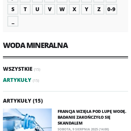
S
T
U
V
W
X
Y
Z
0-9
_
WODA MINERALNA
WSZYSTKIE
(15)
ARTYKUŁY
(15)
ARTYKUŁY (15)
FRANCJA WZIĘŁA POD LUPĘ WODĘ.
BADANIE ZAKOŃCZYŁO SIĘ
SKANDALEM
SOBOTA, 9 SIERPNIA 2025 (14:00)