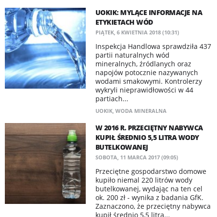
UOKIK: MYLĄCE INFORMACJE NA
ETYKIETACH WÓD
PIĄTEK, 6 KWIETNIA 2018 (10:31)
Inspekcja Handlowa sprawdziła 437
partii naturalnych wód
mineralnych, źródlanych oraz
napojów potocznie nazywanych
wodami smakowymi. Kontrolerzy
wykryli nieprawidłowości w 44
partiach...
UOKIK
,
WODA MINERALNA
W 2016 R. PRZECIĘTNY NABYWCA
KUPIŁ ŚREDNIO 5,5 LITRA WODY
BUTELKOWANEJ
SOBOTA, 11 MARCA 2017 (09:05)
Przeciętne gospodarstwo domowe
kupiło niemal 220 litrów wody
butelkowanej, wydając na ten cel
ok. 200 zł - wynika z badania GfK.
Zaznaczono, że przeciętny nabywca
kupił średnio 5,5 litra...