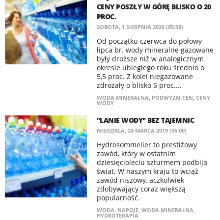
CENY POSZŁY W GÓRĘ BLISKO O 20
PROC.
SOBOTA, 1 SIERPNIA 2020 (05:58)
Od początku czerwca do połowy
lipca br. wody mineralne gazowane
były droższe niż w analogicznym
okresie ubiegłego roku średnio o
5,5 proc. Z kolei niegazowane
zdrożały o blisko 5 proc....
WODA MINERALNA
,
PODWYŻKI CEN
,
CENY
WODY
"LANIE WODY" BEZ TAJEMNIC
NIEDZIELA, 24 MARCA 2019 (06:00)
Hydrosommelier to prestiżowy
zawód, który w ostatnim
dziesięcioleciu szturmem podbija
świat. W naszym kraju to wciąż
zawód niszowy, aczkolwiek
zdobywający coraz większą
popularność.
WODA
,
NAPOJE
,
WODA MINERALNA
,
HYDROTERAPIA