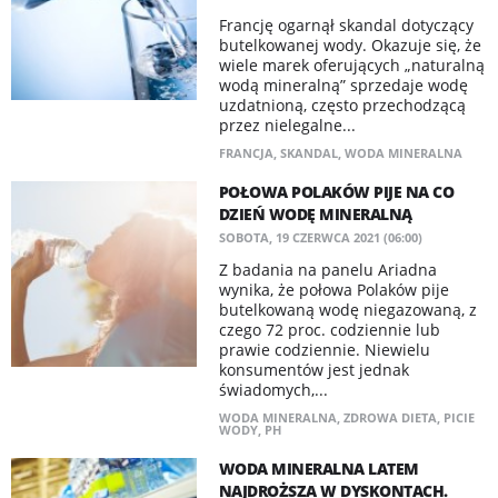
Francję ogarnął skandal dotyczący
butelkowanej wody. Okazuje się, że
wiele marek oferujących „naturalną
wodą mineralną” sprzedaje wodę
uzdatnioną, często przechodzącą
przez nielegalne...
FRANCJA
,
SKANDAL
,
WODA MINERALNA
POŁOWA POLAKÓW PIJE NA CO
DZIEŃ WODĘ MINERALNĄ
SOBOTA, 19 CZERWCA 2021 (06:00)
​Z badania na panelu Ariadna
wynika, że połowa Polaków pije
butelkowaną wodę niegazowaną, z
czego 72 proc. codziennie lub
prawie codziennie. Niewielu
konsumentów jest jednak
świadomych,...
WODA MINERALNA
,
ZDROWA DIETA
,
PICIE
WODY
,
PH
WODA MINERALNA LATEM
NAJDROŻSZA W DYSKONTACH.