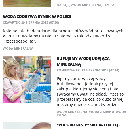
NAPOJE
,
WODA MINERALNA
,
TEMPO
WODA ZDOBYWA RYNEK W POLSCE
CZWARTEK, 29 SIERPNIA 2013 (07:30)
Kolejne lata będą udane dla producentów wód butelkowanych.
W 2017 r. wydamy na nie już niemal 6 mld zł - stwierdza
"Rzeczpospolita".
WODA MINERALNA
KUPUJEMY WODĘ UDAJĄCĄ
MINERALNĄ
PONIEDZIAŁEK, 19 SIERPNIA 2013 (07:14)
Pijemy coraz więcej wody
butelkowanej. Jednak przy jej
zakupie kierujemy się ceną i nie
zwracamy uwagi na skład. Przez to
przepłacamy za coś, co dużo taniej
możemy mieć z kranu, twierdzi...
WODA MINERALNA
,
WODA Z KRANU
,
WODA
PITNA
"PULS BIZNESU": WODA LUX LEJE