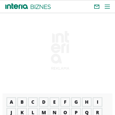
A
B
C
D
E
F
G
H
I
J
K
L
M
N
O
P
Q
R