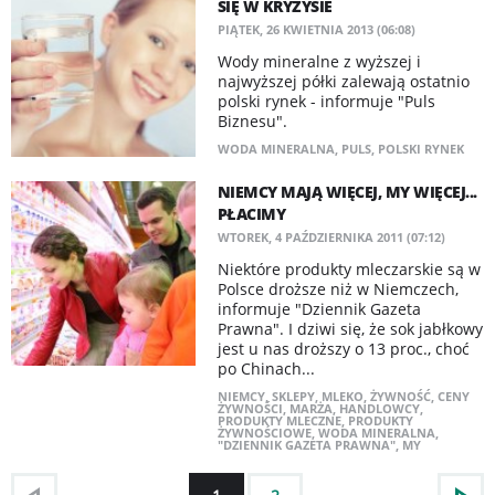
SIĘ W KRYZYSIE
PIĄTEK, 26 KWIETNIA 2013 (06:08)
Wody mineralne z wyższej i
najwyższej półki zalewają ostatnio
polski rynek - informuje "Puls
Biznesu".
WODA MINERALNA
,
PULS
,
POLSKI RYNEK
NIEMCY MAJĄ WIĘCEJ, MY WIĘCEJ...
PŁACIMY
WTOREK, 4 PAŹDZIERNIKA 2011 (07:12)
Niektóre produkty mleczarskie są w
Polsce droższe niż w Niemczech,
informuje "Dziennik Gazeta
Prawna". I dziwi się, że sok jabłkowy
jest u nas droższy o 13 proc., choć
po Chinach...
NIEMCY
,
SKLEPY
,
MLEKO
,
ŻYWNOŚĆ
,
CENY
ŻYWNOŚCI
,
MARŻA
,
HANDLOWCY
,
PRODUKTY MLECZNE
,
PRODUKTY
ŻYWNOŚCIOWE
,
WODA MINERALNA
,
"DZIENNIK GAZETA PRAWNA"
,
MY