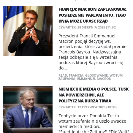
FRANCJA: MACRON ZAPLANOWAŁ
POSIEDZENIE PARLAMENTU. TEGO
DNIA MOŻE UPAŚĆ RZĄD
CZWARTEK, 28 SIERPNIA 2025 (11:20)
Prezydent Francji Emmanuel
Macron podjął decyzję ws.
posiedzenia, które zażądał premier
Francois Bayrou. Nadzwyczajna
sesja odbędzie się 8 września,
podczas której Bayrou zwróci się
do...
RZĄD
,
FRANCJA
,
GŁOSOWANIE
,
WOTUM
ZAUFANIA
,
EMMANUEL MACRON
NIEMIECKIE MEDIA O POLSCE. TUSK
NA POWIERZCHNI, ALE
POLITYCZNA BURZA TRWA
CZWARTEK, 12 CZERWCA 2025 (10:39)
Zdobycie przez Donalda Tuska
wotum zaufania nie uszło uwadze
niemieckich mediów.
"Sueddeutsche Zeitung", "Die Welt"