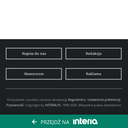
Napisz do nas
Redakcja
Newsroom
Reklama
Korzystanie z portalu oznacza akceptację
Regulaminu
.
Ustawienia preferencji.
Prywatność
. Copyright by
INTERIA.PL
1999-2026. Wszystkie prawa zastrzeżone.
PRZEJDŹ NA