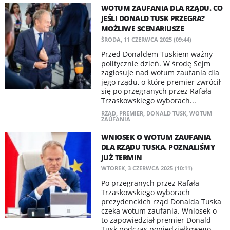
WOTUM ZAUFANIA DLA RZĄDU. CO
JEŚLI DONALD TUSK PRZEGRA?
MOŻLIWE SCENARIUSZE
ŚRODA, 11 CZERWCA 2025 (09:44)
Przed Donaldem Tuskiem ważny
politycznie dzień. W środę Sejm
zagłosuje nad wotum zaufania dla
jego rządu, o które premier zwrócił
się po przegranych przez Rafała
Trzaskowskiego wyborach...
RZĄD
,
PREMIER
,
DONALD TUSK
,
WOTUM
ZAUFANIA
WNIOSEK O WOTUM ZAUFANIA
DLA RZĄDU TUSKA. POZNALIŚMY
JUŻ TERMIN
WTOREK, 3 CZERWCA 2025 (10:11)
Po przegranych przez Rafała
Trzaskowskiego wyborach
prezydenckich rząd Donalda Tuska
czeka wotum zaufania. Wniosek o
to zapowiedział premier Donald
Tusk podczas poniedziałkowego...