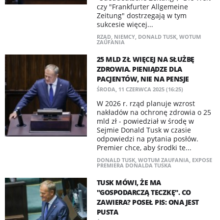
czy "Frankfurter Allgemeine
Zeitung" dostrzegają w tym
sukcesie więcej...
RZĄD
,
NIEMCY
,
DONALD TUSK
,
WOTUM
ZAUFANIA
25 MLD ZŁ WIĘCEJ NA SŁUŻBĘ
ZDROWIA. PIENIĄDZE DLA
PACJENTÓW, NIE NA PENSJE
ŚRODA, 11 CZERWCA 2025 (16:25)
W 2026 r. rząd planuje wzrost
nakładów na ochronę zdrowia o 25
mld zł - powiedział w środę w
Sejmie Donald Tusk w czasie
odpowiedzi na pytania posłów.
Premier chce, aby środki te...
DONALD TUSK
,
WOTUM ZAUFANIA
,
EXPOSE
PREMIERA DONALDA TUSKA
TUSK MÓWI, ŻE MA
"GOSPODARCZĄ TECZKĘ". CO
ZAWIERA? POSEŁ PIS: ONA JEST
PUSTA