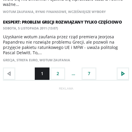
ważne...
WOTUM ZAUFANIA
,
RYNKI FINANSOWE
,
WCZEŚNIEJSZE WYBORY
EKSPERT: PROBLEM GRECJI ROZWIĄZANY TYLKO CZĘŚCIOWO
SOBOTA, 5 LISTOPADA 2011 (13:07)
Uzyskanie wotum zaufania przez rząd premiera Jeorjosa
Papandreu nie rozwiąże problemu Grecji, ale pozwoli na
przyjęcie pakietu ratunkowego UE i MFW - uważa politolog
Pascal Delwitt. To,...
GRECJA
,
STREFA EURO
,
WOTUM ZAUFANIA
1
2
...
7
REKLAMA