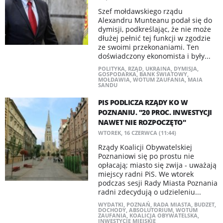
Szef mołdawskiego rządu
Alexandru Munteanu podał się do
dymisji, podkreślając, że nie może
dłużej pełnić tej funkcji w zgodzie
ze swoimi przekonaniami. Ten
doświadczony ekonomista i były...
POLITYKA
,
RZĄD
,
UKRAINA
,
DYMISJA
,
GOSPODARKA
,
BANK ŚWIATOWY
,
MOŁDAWIA
,
WOTUM ZAUFANIA
,
MAIA
SANDU
PIS PODLICZA RZĄDY KO W
POZNANIU. "20 PROC. INWESTYCJI
NAWET NIE ROZPOCZĘTO"
WTOREK, 16 CZERWCA (11:44)
Rządy Koalicji Obywatelskiej
Poznaniowi się po prostu nie
opłacają; miasto się zwija - uważają
miejscy radni PiS. We wtorek
podczas sesji Rady Miasta Poznania
radni zdecydują o udzieleniu...
WYDATKI
,
POZNAŃ
,
RADA MIASTA
,
BUDZET
,
DOCHODY
,
ABSOLUTORIUM
,
WOTUM
ZAUFANIA
,
KOALICJA OBYWATELSKA
,
INWESTYCJE MIEJSKIE