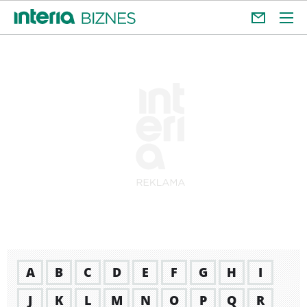
A
B
C
D
E
F
G
H
I
J
K
L
M
N
O
P
Q
R