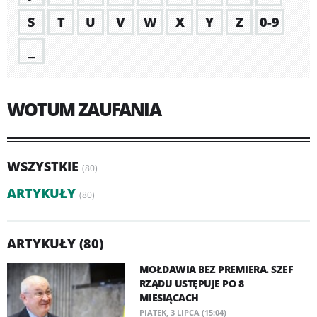
S
T
U
V
W
X
Y
Z
0-9
_
WOTUM ZAUFANIA
WSZYSTKIE
(80)
ARTYKUŁY
(80)
ARTYKUŁY (80)
MOŁDAWIA BEZ PREMIERA. SZEF
RZĄDU USTĘPUJE PO 8
MIESIĄCACH
PIĄTEK, 3 LIPCA (15:04)