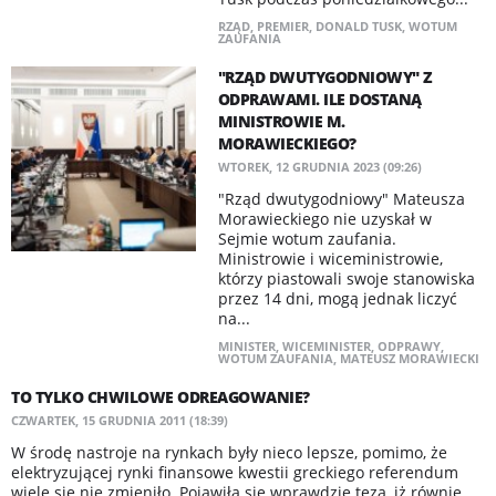
RZĄD
,
PREMIER
,
DONALD TUSK
,
WOTUM
ZAUFANIA
"RZĄD DWUTYGODNIOWY" Z
ODPRAWAMI. ILE DOSTANĄ
MINISTROWIE M.
MORAWIECKIEGO?
WTOREK, 12 GRUDNIA 2023 (09:26)
"Rząd dwutygodniowy" Mateusza
Morawieckiego nie uzyskał w
Sejmie wotum zaufania.
Ministrowie i wiceministrowie,
którzy piastowali swoje stanowiska
przez 14 dni, mogą jednak liczyć
na...
MINISTER
,
WICEMINISTER
,
ODPRAWY
,
WOTUM ZAUFANIA
,
MATEUSZ MORAWIECKI
TO TYLKO CHWILOWE ODREAGOWANIE?
CZWARTEK, 15 GRUDNIA 2011 (18:39)
W środę nastroje na rynkach były nieco lepsze, pomimo, że
elektryzującej rynki finansowe kwestii greckiego referendum
wiele się nie zmieniło. Pojawiła się wprawdzie teza, iż równie