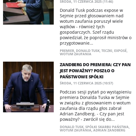
ŚRODA, 11 CZERWCA 2025 (11:46)
Donald Tusk podczas expose w
Sejmie przed głosowaniem nad
wotum zaufania poruszył wiele
wątków - również tych
gospodarczych. Szef rządu
powiedział, że poprosił ministrów o
przygotowanie...
PREMIER
,
DONALD TUSK
,
TECZKI
,
EXPOSÉ
,
WOTUM ZAUFANIA
ZANDBERG DO PREMIERA: CZY PAN
JEST POWAŻNY? POSZŁO O
PAŃSTWOWE SPÓŁKI
ŚRODA, 11 CZERWCA 2025 (10:57)
Podczas sesji pytań po wystąpieniu
premiera Donalda Tuska w Sejmie
w związku z głosowaniem o wotum
zaufania dla rządu głos zabrał
Adrian Zandberg. - Czy pan jest
poważny? - zwrócił się do...
DONALD TUSK
,
SPÓŁKI SKARBU PAŃSTWA
,
WOTUM ZAUFANIA
,
ADRIAN ZANDBERG