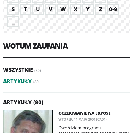
S
T
U
V
W
X
Y
Z
0-9
_
WOTUM ZAUFANIA
WSZYSTKIE
(80)
ARTYKUŁY
(80)
ARTYKUŁY (80)
OCZEKIWANIE NA EXPOSE
WTOREK, 11 MAJA 2004 (07:01)
Gwoździem programu