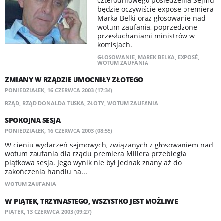
czterodniowego posiedzenia Sejmu
będzie oczywiście expose premiera
Marka Belki oraz głosowanie nad
wotum zaufania, poprzedzone
przesłuchaniami ministrów w
komisjach.
GŁOSOWANIE
,
MAREK BELKA
,
EXPOSÉ
,
WOTUM ZAUFANIA
ZMIANY W RZĄDZIE UMOCNIŁY ZŁOTEGO
PONIEDZIAŁEK, 16 CZERWCA 2003 (17:34)
RZĄD
,
RZĄD DONALDA TUSKA
,
ZŁOTY
,
WOTUM ZAUFANIA
SPOKOJNA SESJA
PONIEDZIAŁEK, 16 CZERWCA 2003 (08:55)
W cieniu wydarzeń sejmowych, związanych z głosowaniem nad
wotum zaufania dla rządu premiera Millera przebiegła
piątkowa sesja. Jego wynik nie był jednak znany aż do
zakończenia handlu na...
WOTUM ZAUFANIA
W PIĄTEK, TRZYNASTEGO, WSZYSTKO JEST MOŻLIWE
PIĄTEK, 13 CZERWCA 2003 (09:27)