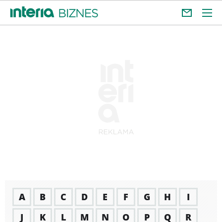
A
B
C
D
E
F
G
H
I
J
K
L
M
N
O
P
Q
R