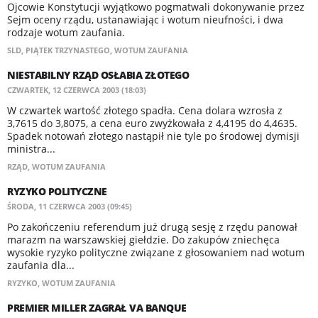
Ojcowie Konstytucji wyjątkowo pogmatwali dokonywanie przez
Sejm oceny rządu, ustanawiając i wotum nieufności, i dwa
rodzaje wotum zaufania.
SLD
,
PIĄTEK TRZYNASTEGO
,
WOTUM ZAUFANIA
NIESTABILNY RZĄD OSŁABIA ZŁOTEGO
CZWARTEK, 12 CZERWCA 2003 (18:03)
W czwartek wartość złotego spadła. Cena dolara wzrosła z
3,7615 do 3,8075, a cena euro zwyżkowała z 4,4195 do 4,4635.
Spadek notowań złotego nastąpił nie tyle po środowej dymisji
ministra...
RZĄD
,
WOTUM ZAUFANIA
RYZYKO POLITYCZNE
ŚRODA, 11 CZERWCA 2003 (09:45)
Po zakończeniu referendum już drugą sesję z rzędu panował
marazm na warszawskiej giełdzie. Do zakupów zniechęca
wysokie ryzyko polityczne związane z głosowaniem nad wotum
zaufania dla...
RYZYKO
,
WOTUM ZAUFANIA
PREMIER MILLER ZAGRAŁ VA BANQUE