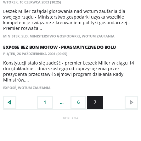
WTOREK, 10 CZERWCA 2003 (10:25)
Leszek Miller zażądał głosowania nad wotum zaufania dla
swojego rządu - Ministerstwo gospodarki uzyska wszelkie
kompetencje związane z kreowaniem polityki gospodarczej -
Premier rozważa...
MINISTER
,
SLD
,
MINISTERSTWO GOSPODARKI
,
WOTUM ZAUFANIA
EXPOSE BEZ BON MOTÓW - PRAGMATYCZNE DO BÓLU
PIĄTEK, 26 PAŹDZIERNIKA 2001 (09:05)
Konstytucji stało się zadość - premier Leszek Miller w ciągu 14
dni (dokładnie - dnia szóstego) od zaprzysiężenia przez
prezydenta przedstawił Sejmowi program działania Rady
Ministrów,...
EXPOSÉ
,
WOTUM ZAUFANIA
1
...
6
7
REKLAMA