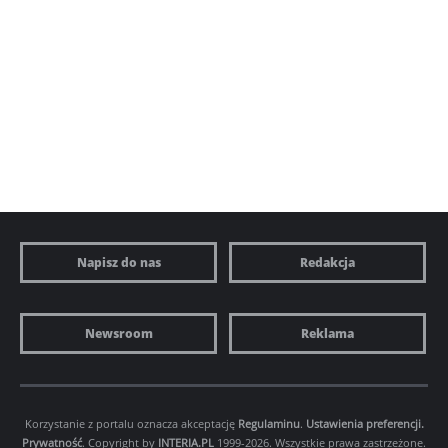
Napisz do nas
Redakcja
Newsroom
Reklama
Korzystanie z portalu oznacza akceptację
Regulaminu
.
Ustawienia preferencji.
Prywatność
. Copyright by
INTERIA.PL
1999-2026. Wszystkie prawa zastrzeżone.