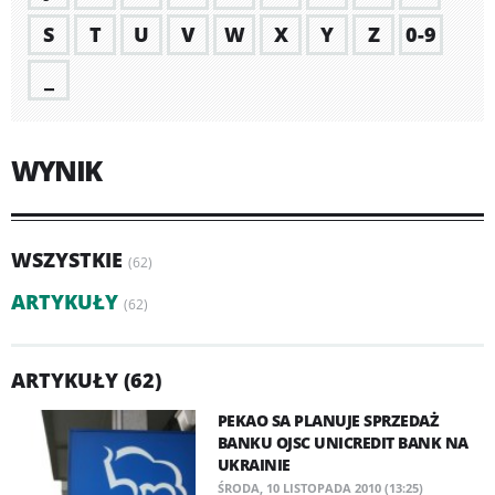
S
T
U
V
W
X
Y
Z
0-9
_
WYNIK
WSZYSTKIE
(62)
ARTYKUŁY
(62)
ARTYKUŁY (62)
PEKAO SA PLANUJE SPRZEDAŻ
BANKU OJSC UNICREDIT BANK NA
UKRAINIE
ŚRODA, 10 LISTOPADA 2010 (13:25)