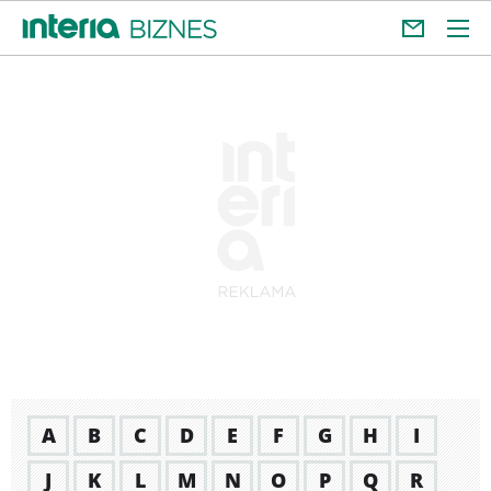
A
B
C
D
E
F
G
H
I
J
K
L
M
N
O
P
Q
R