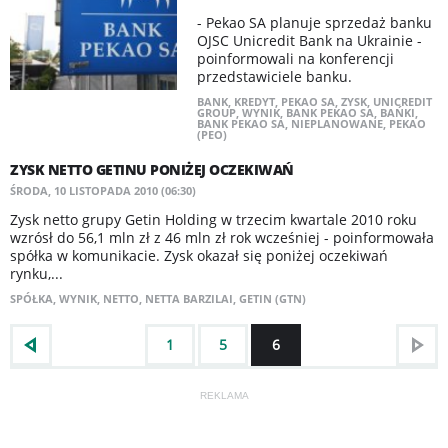
- Pekao SA planuje sprzedaż banku
OJSC Unicredit Bank na Ukrainie -
poinformowali na konferencji
przedstawiciele banku.
BANK
,
KREDYT
,
PEKAO SA
,
ZYSK
,
UNICREDIT
GROUP
,
WYNIK
,
BANK PEKAO SA
,
BAŃKI
,
BANK PEKAO SA
,
NIEPLANOWANE
,
PEKAO
(PEO)
ZYSK NETTO GETINU PONIŻEJ OCZEKIWAŃ
ŚRODA, 10 LISTOPADA 2010 (06:30)
Zysk netto grupy Getin Holding w trzecim kwartale 2010 roku
wzrósł do 56,1 mln zł z 46 mln zł rok wcześniej - poinformowała
spółka w komunikacie. Zysk okazał się poniżej oczekiwań
rynku,...
SPÓŁKA
,
WYNIK
,
NETTO
,
NETTA BARZILAI
,
GETIN (GTN)
1
5
6
REKLAMA