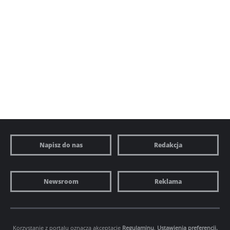
Napisz do nas
Redakcja
Newsroom
Reklama
Korzystanie z portalu oznacza akceptację
Regulaminu
.
Ustawienia preferencji.