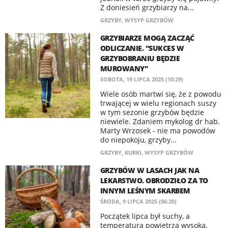
Z doniesień grzybiarzy na...
GRZYBY
,
WYSYP GRZYBÓW
GRZYBIARZE MOGĄ ZACZĄĆ
ODLICZANIE. "SUKCES W
GRZYBOBRANIU BĘDZIE
MUROWANY"
SOBOTA, 19 LIPCA 2025 (10:29)
Wiele osób martwi się, że z powodu
trwającej w wielu regionach suszy
w tym sezonie grzybów będzie
niewiele. Zdaniem mykolog dr hab.
Marty Wrzosek - nie ma powodów
do niepokoju, grzyby...
GRZYBY
,
KURKI
,
WYSYP GRZYBÓW
GRZYBÓW W LASACH JAK NA
LEKARSTWO. OBRODZIŁO ZA TO
INNYM LEŚNYM SKARBEM
ŚRODA, 9 LIPCA 2025 (06:20)
Początek lipca był suchy, a
temperatura powietrza wysoka.