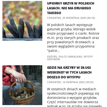
UPIORNY GRZYB W POLSKICH
LASACH. NIE MA DRUGIEGO
TAKIEGO
CZWARTEK, 25 WRZEŚNIA 2025 (06:10)
W polskich lasach występuje
gatunek grzyba, którego widok
może przyprawić o ciarki. Rośnie
m.in. przy starych pniakach oraz
przy powalonych drzewach, a
swoim wyglądem przypomina
"palce...
GRZYBY
,
PALCE UMARLAKA
,
WYSYP
GRZYBÓW
GDZIE NA GRZYBY W DŁUGI
WEEKEND? W TYCH LASACH
DOSZŁO DO WYSYPU
CZWARTEK, 14 SIERPNIA 2025 (20:35)
W ostatnich dniach w mediach
społecznościowych pojawiają się
doniesienia o wysypie grzybów.
Część internautów nie dowierza
jednak w to, że grzyby się pojawiły.