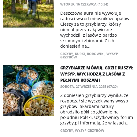
WTOREK, 16 CZERWCA (10:34)
Deszczowa aura nie wywołuje
radości wśród miłośników upałów.
Cieszy za to grzybiarzy, którzy
niemal przez całą wiosnę
wychodzili z lasów z bardzo
skromnymi zbiorami. Z ich
doniesień na...
GRZYBY
,
KURKI
,
BOROWIKI
,
WYSYP
GRZYBÓW
GRZYBIARZE MÓWIĄ, GDZIE RUSZYŁ
WYSYP. WYCHODZĄ Z LASÓW Z
PEŁNYMI KOSZAMI
SOBOTA, 27 WRZEŚNIA 2025 (07:20)
Z doniesień grzybiarzy wynika, że
rozpoczął się wyczekiwany wysyp
grzybów. Skarbami natury
obrodziło póki co głównie na
południu Polski. Użytkownicy forum
grzyby.pl informują, że w lasach...
GRZYBY
,
WYSYP GRZYBÓW