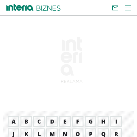
A
B
C
D
E
F
G
H
I
J
K
L
M
N
O
P
Q
R