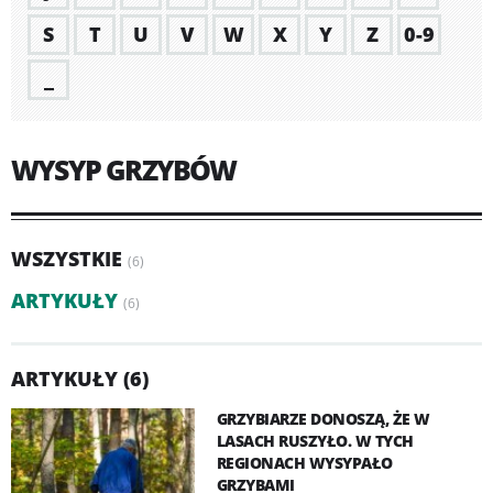
S
T
U
V
W
X
Y
Z
0-9
_
WYSYP GRZYBÓW
WSZYSTKIE
(6)
ARTYKUŁY
(6)
ARTYKUŁY (6)
GRZYBIARZE DONOSZĄ, ŻE W
LASACH RUSZYŁO. W TYCH
REGIONACH WYSYPAŁO
GRZYBAMI