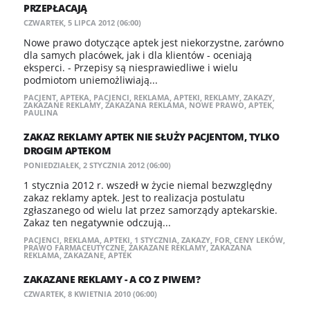
PRZEPŁACAJĄ
CZWARTEK, 5 LIPCA 2012 (06:00)
Nowe prawo dotyczące aptek jest niekorzystne, zarówno
dla samych placówek, jak i dla klientów - oceniają
eksperci. - Przepisy są niesprawiedliwe i wielu
podmiotom uniemożliwiają...
PACJENT
,
APTEKA
,
PACJENCI
,
REKLAMA
,
APTEKI
,
REKLAMY
,
ZAKAZY
,
ZAKAZANE REKLAMY
,
ZAKAZANA REKLAMA
,
NOWE PRAWO
,
APTEK
,
PAULINA
ZAKAZ REKLAMY APTEK NIE SŁUŻY PACJENTOM, TYLKO
DROGIM APTEKOM
PONIEDZIAŁEK, 2 STYCZNIA 2012 (06:00)
1 stycznia 2012 r. wszedł w życie niemal bezwzględny
zakaz reklamy aptek. Jest to realizacja postulatu
zgłaszanego od wielu lat przez samorządy aptekarskie.
Zakaz ten negatywnie odczują...
PACJENCI
,
REKLAMA
,
APTEKI
,
1 STYCZNIA
,
ZAKAZY
,
FOR
,
CENY LEKÓW
,
PRAWO FARMACEUTYCZNE
,
ZAKAZANE REKLAMY
,
ZAKAZANA
REKLAMA
,
ZAKAZANE
,
APTEK
ZAKAZANE REKLAMY - A CO Z PIWEM?
CZWARTEK, 8 KWIETNIA 2010 (06:00)