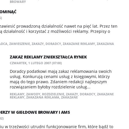
BROWARY
 OMINĄĆ
5)
wiesić prowadzoną działalność nawet na pięć lat. Przez ten
 działalność i korzystać z możliwości reklamy. Przepisy o
ADCA
,
ZAWIESZENIE
,
ZAKAZY
,
DORADCY
,
ZAKAZANE REKLAMY
,
ZAKAZANA
ZAKAZ REKLAMY ZNIEKSZTAŁCA RYNEK
CZWARTEK, 1 LUTEGO 2007 (07:00)
Doradcy podatkowi mają zakaz reklamowania swoich
usług. Konkurują cenami usług z księgowymi, którzy
mają do tego prawo. Zdaniem redakcji najlepszym
rozwiązaniem byłoby rozdzielenie usług...
REKLAMY
,
ZAWODY
,
ROZDZIELENIE
,
ZAKAZY
,
DORADCY
,
ZAKAZANE
REKLAMY
,
ZAKAZANA REKLAMA
,
ZAKAZANE
ERZY W GIEŁDOWE BROWARY I AMS
02)
 w trzeźwości utrudni funkcjonowanie firm, które bądź to