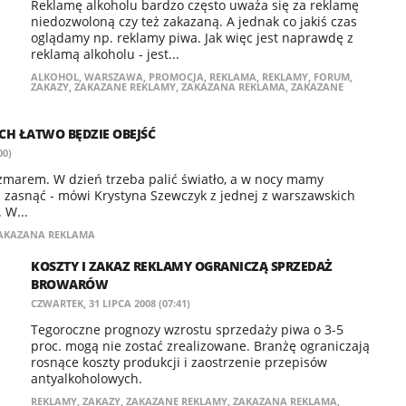
Reklamę alkoholu bardzo często uważa się za reklamę
niedozwoloną czy też zakazaną. A jednak co jakiś czas
oglądamy np. reklamy piwa. Jak więc jest naprawdę z
reklamą alkoholu - jest...
ALKOHOL
,
WARSZAWA
,
PROMOCJA
,
REKLAMA
,
REKLAMY
,
FORUM
,
ZAKAZY
,
ZAKAZANE REKLAMY
,
ZAKAZANA REKLAMA
,
ZAKAZANE
H ŁATWO BĘDZIE OBEJŚĆ
00)
oszmarem. W dzień trzeba palić światło, a w nocy mamy
 zasnąć - mówi Krystyna Szewczyk z jednej z warszawskich
 W...
AKAZANA REKLAMA
KOSZTY I ZAKAZ REKLAMY OGRANICZĄ SPRZEDAŻ
BROWARÓW
CZWARTEK, 31 LIPCA 2008 (07:41)
Tegoroczne prognozy wzrostu sprzedaży piwa o 3-5
proc. mogą nie zostać zrealizowane. Branżę ograniczają
rosnące koszty produkcji i zaostrzenie przepisów
antyalkoholowych.
REKLAMY
,
ZAKAZY
,
ZAKAZANE REKLAMY
,
ZAKAZANA REKLAMA
,