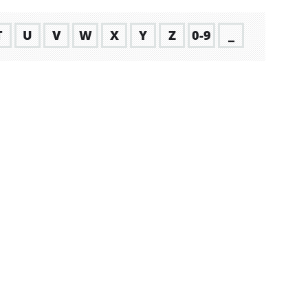
T
U
V
W
X
Y
Z
0-9
_