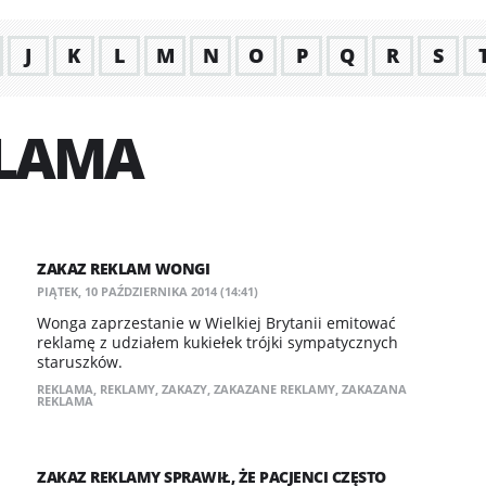
J
K
L
M
N
O
P
Q
R
S
KLAMA
ZAKAZ REKLAM WONGI
PIĄTEK, 10 PAŹDZIERNIKA 2014 (14:41)
Wonga zaprzestanie w Wielkiej Brytanii emitować
reklamę z udziałem kukiełek trójki sympatycznych
staruszków.
REKLAMA
,
REKLAMY
,
ZAKAZY
,
ZAKAZANE REKLAMY
,
ZAKAZANA
REKLAMA
ZAKAZ REKLAMY SPRAWIŁ, ŻE PACJENCI CZĘSTO