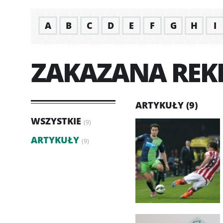
A
B
C
D
E
F
G
H
I
ZAKAZANA RE
ARTYKUŁY (9)
WSZYSTKIE
(9)
ARTYKUŁY
(9)