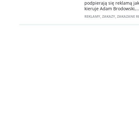
podpierają się reklamą ja
kieruje Adam Brodowski,..
REKLAMY
,
ZAKAZY
,
ZAKAZANE R