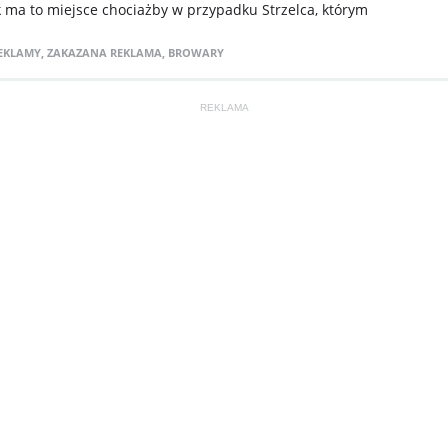
k ma to miejsce chociażby w przypadku Strzelca, którym
.
EKLAMY
,
ZAKAZANA REKLAMA
,
BROWARY
REKLAMA