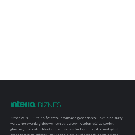
Biznes w INTERII to najświeższe informacje gospodarcze - aktualne kursy
walut, notowania giełdowe i cen surowców, wiadomości ze spółek
głównego parkietu i NewConnect. Serwis funkcjonuje jako niezbędnik
każdego przedsiębiorcy - dowiedz się, na jakiej zasadzie działają firma i