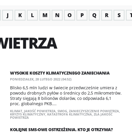
J
K
L
M
N
O
P
Q
R
S
WIETRZA
WYSOKIE KOSZTY KLIMATYCZNEGO ZANIECHANIA
PONIEDZIAŁEK, 28 LUTEGO 2022 (04:52)
Blisko 6,5 mln ludzi w świecie przedwcześnie umiera z
powodu drobnych pyłów o średnicy do 2,5 mikrometrów.
Straty sięgają 8 bilionów dolarów, co odpowiada 6,1
proc. globalnego PKB....
KLIMAT
,
JAKOŚĆ POWIETRZA
,
SMOG
,
ZANIECZYSZCZENIE POWIETRZA
,
KRYZYS KLIMATYCZNY
,
KATASTROFA KLIMATYCZNA
,
ZŁA JAKOŚĆ
POWIETRZA
KOLEJNE SMS-OWE OSTRZEŻENIA. KTO JE OTRZYMA?