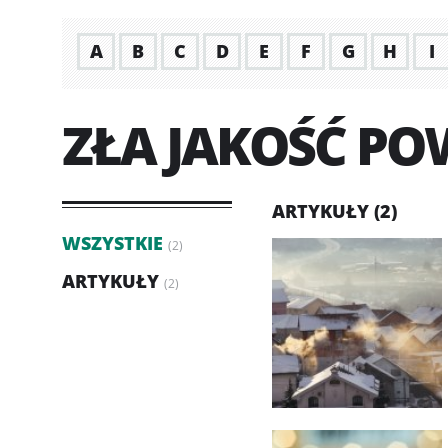
A
B
C
D
E
F
G
H
I
ZŁA JAKOŚĆ PO
ARTYKUŁY (2)
WSZYSTKIE
(2)
ARTYKUŁY
(2)