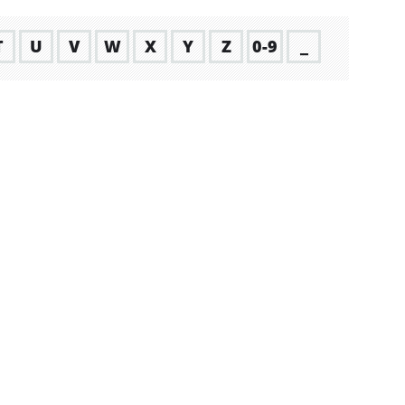
T
U
V
W
X
Y
Z
0-9
_