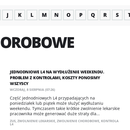
J
K
L
M
N
O
P
Q
R
S
HOROBOWE
JEDNODNIOWE L4 NA WYDŁUŻENIE WEEKENDU.
PROBLEM Z KONTROLAMI, KOSZTY PONOSIMY
WSZYSCY
WCZORAJ, 8 SIERPNIA (07:26)
Część jednodniowych L4 przypadających na
poniedziałek lub piątek może służyć wydłużaniu
weekendu. Tymczasem takie krótkie zwolnienie lekarskie
pracownika może generować duże straty dla...
ZUS
,
ZWOLNIENIE LEKARSKIE
,
ZWOLNIENIE CHOROBOWE
,
KONTROLA
L4