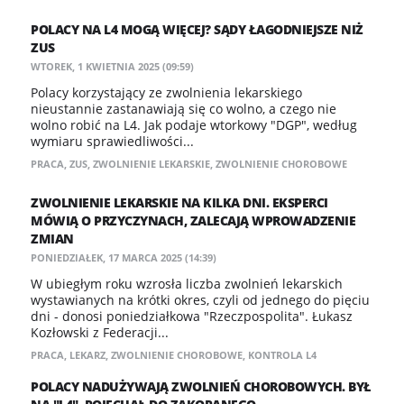
POLACY NA L4 MOGĄ WIĘCEJ? SĄDY ŁAGODNIEJSZE NIŻ
ZUS
WTOREK, 1 KWIETNIA 2025 (09:59)
Polacy korzystający ze zwolnienia lekarskiego
nieustannie zastanawiają się co wolno, a czego nie
wolno robić na L4. Jak podaje wtorkowy "DGP", według
wymiaru sprawiedliwości...
PRACA
,
ZUS
,
ZWOLNIENIE LEKARSKIE
,
ZWOLNIENIE CHOROBOWE
ZWOLNIENIE LEKARSKIE NA KILKA DNI. EKSPERCI
MÓWIĄ O PRZYCZYNACH, ZALECAJĄ WPROWADZENIE
ZMIAN
PONIEDZIAŁEK, 17 MARCA 2025 (14:39)
W ubiegłym roku wzrosła liczba zwolnień lekarskich
wystawianych na krótki okres, czyli od jednego do pięciu
dni - donosi poniedziałkowa "Rzeczpospolita". Łukasz
Kozłowski z Federacji...
PRACA
,
LEKARZ
,
ZWOLNIENIE CHOROBOWE
,
KONTROLA L4
POLACY NADUŻYWAJĄ ZWOLNIEŃ CHOROBOWYCH. BYŁ