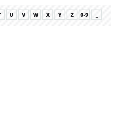
T
U
V
W
X
Y
Z
0-9
_