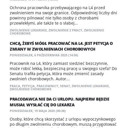
Ochrona pracownika przebywającego na L4 przed
zwolnieniem ma swoje granice. Odpowiedniej liczby dni
powinny pilnować nie tylko osoby z chorobami
przewlekłymi, ale także te o słabej...
ZWOLNIENIE LEKARSKIE
,
ZWOLNIENIE Z PRACY
,
ZWOLNIENIE
CHOROBOWE
CHCĄ, ŻEBYŚ MÓGŁ PRACOWAĆ NA L4. JEST PETYCJA O
ZMIANY W ZWOLNIENIACH CHOROBOWYCH
PONIEDZIAŁEK, 6 PAŹDZIERNIKA 2025 (14:56)
Pracownik na L4, który zamiast siedzieć bezczynnie,
może robić lekką, bezpieczną pracę u swojego szefa? Do
Senatu trafiła petycja, która może zmienić zasady
zwolnień chorobowych. Autor...
PRACA
,
PETYCJA
,
PRACOWNICY
,
SENAT
,
ZWOLNIENIE LEKARSKIE
,
ZWOLNIENIE CHOROBOWE
PRACODAWCA NIE DA CI URLOPU. NAJPIERW BĘDZIE
MUSIAŁ WYSŁAĆ CIĘ DO LEKARZA
PONIEDZIAŁEK, 19 MAJA 2025 (00:28)
Osoby, które chcą skorzystać z urlopu wypoczynkowego
po długim zwolnieniu chorobowym, muszą przygotować