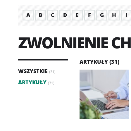
A
B
C
D
E
F
G
H
I
ZWOLNIENIE C
ARTYKUŁY (31)
WSZYSTKIE
(31)
ARTYKUŁY
(31)