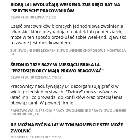
BIORĄ L4 I WYDŁUŻAJĄ WEEKEND. ZUS KRĘCI BAT NA
"SPRYTNYCH" PRACOWNIKÓW
CZWARTEK, 30 LIPCA (12:35)
Część pracowników biorących jednodniowe zwolnienia
lekarskie, które przypadają na piątek lub poniedziałek,
może w ten sposób przedłużać sobie weekend. Zjawisko
to zwane jest mostkowaniem...
ZUS
,
ZWOLNIENIE LEKARSKIE
,
ZWOLNIENIE CHOROBOWE
,
KONTROLA
L4
ŚREDNIO TRZY RAZY W MIESIĄCU BRAŁA L4.
"PRZEDSIĘBIORCY MAJĄ PRAWO REAGOWAĆ"
CZWARTEK, 18 CZERWCA (10:05)
Pracownicy nadużywający L4 dezorganizują grafiki w
wielu przedsiębiorstwach. "Dziury" muszą wówczas
łatać inni, co prowadzi do konfliktów oraz przeciążenia
obowiązkami. W pewnej firmie...
PAŃSTWOWA INSPEKCJA PRACY
,
ZWOLNIENIE Z PRACY
,
ZWOLNIENIE
CHOROBOWE
,
L4
ILE MOŻNA BYĆ NA L4? W TYM MOMENCIE SZEF MOŻE
ZWOLNIĆ
NIEDZIELA, 18 STYCZNIA (12:00)