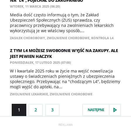
NA "L4", POJECHAŁ DO ZAKOPANEGO
WTOREK, 11 MARCA 2025 (06:20)
Media dość często informują o tym, że Zakład
Ubezpieczeń Społecznych (ZUS) sprawdza, czy
pracownicy przebywający na zwolnieniach lekarskich
wykorzystują je we właściwy sposób,...
ZASIŁEK CHOROBOWY
,
ZWOLNIENIE CHOROBOWE
,
KONTROLA L4
Z TYM L4 MOŻESZ SWOBODNIE WYJŚĆ NA ZAKUPY. ALE
JEST PEWIEN HACZYK
PONIEDZIAŁEK, 17 LUTEGO 2025 (07:00)
W I kwartale 2025 roku w życie ma wejść nowelizacja
ustawy o świadczeniach pieniężnych z ubezpieczenia
społecznego. Przebywając na "chodzącym L4", będziemy
mogli wyjść do apteki, na...
ZWOLNIENIE LEKARSKIE
,
ZWOLNIENIE CHOROBOWE
1
2
3
NASTĘPNE
REKLAMA