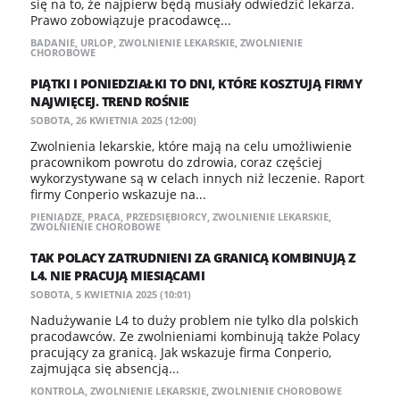
się na to, że najpierw będą musiały odwiedzić lekarza.
Prawo zobowiązuje pracodawcę...
BADANIE
,
URLOP
,
ZWOLNIENIE LEKARSKIE
,
ZWOLNIENIE
CHOROBOWE
PIĄTKI I PONIEDZIAŁKI TO DNI, KTÓRE KOSZTUJĄ FIRMY
NAJWIĘCEJ. TREND ROŚNIE
SOBOTA, 26 KWIETNIA 2025 (12:00)
Zwolnienia lekarskie, które mają na celu umożliwienie
pracownikom powrotu do zdrowia, coraz częściej
wykorzystywane są w celach innych niż leczenie. Raport
firmy Conperio wskazuje na...
PIENIĄDZE
,
PRACA
,
PRZEDSIĘBIORCY
,
ZWOLNIENIE LEKARSKIE
,
ZWOLNIENIE CHOROBOWE
TAK POLACY ZATRUDNIENI ZA GRANICĄ KOMBINUJĄ Z
L4. NIE PRACUJĄ MIESIĄCAMI
SOBOTA, 5 KWIETNIA 2025 (10:01)
Nadużywanie L4 to duży problem nie tylko dla polskich
pracodawców. Ze zwolnieniami kombinują także Polacy
pracujący za granicą. Jak wskazuje firma Conperio,
zajmująca się absencją...
KONTROLA
,
ZWOLNIENIE LEKARSKIE
,
ZWOLNIENIE CHOROBOWE