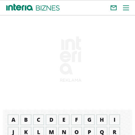
A
B
C
D
E
F
G
H
I
J
K
L
M
N
O
P
Q
R