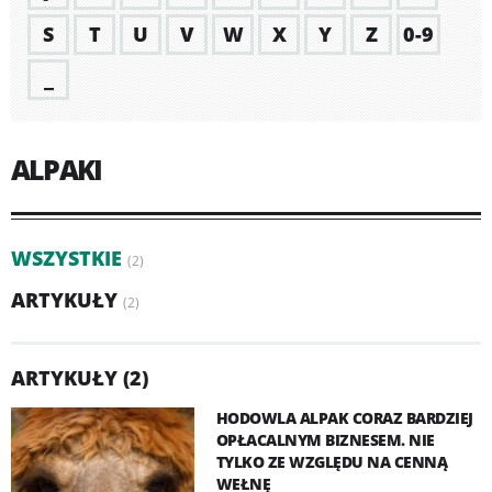
S
T
U
V
W
X
Y
Z
0-9
_
ALPAKI
WSZYSTKIE
(2)
ARTYKUŁY
(2)
ARTYKUŁY (2)
HODOWLA ALPAK CORAZ BARDZIEJ
OPŁACALNYM BIZNESEM. NIE
TYLKO ZE WZGLĘDU NA CENNĄ
WEŁNĘ