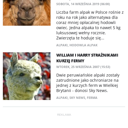
SOBOTA, 14 WRZEŚNIA 2019 (06:00)
Liczba farm alpak w Polsce rośnie z
roku na rok jako alternatywa dla
coraz mniej opłacalnej hodowli
owiec. Jedna alpaka to nawet 5 kg
luksusowej wełny rocznie.
Zwierzęta te hoduje się...
ALPAKI
,
HODOWLA ALPAK
WILLIAM I HARRY STRAŻNIKAMI
KURZEJ FERMY
WTOREK, 25 WRZEŚNIA 2007 (15:53)
Dwie peruwiańskie alpaki zostały
zatrudnione jako ochroniarze na
jednej z kurzych ferm w Wielkiej
Brytanii - donosi Sky News.
ALPAKI
,
SKY NEWS
,
FERMA
REKLAMA