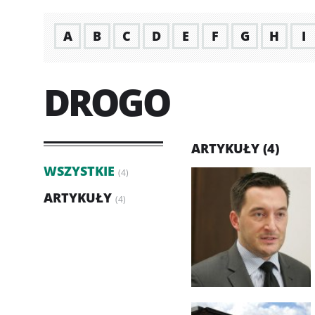
A
B
C
D
E
F
G
H
I
DROGO
ARTYKUŁY (4)
WSZYSTKIE
(4)
ARTYKUŁY
(4)