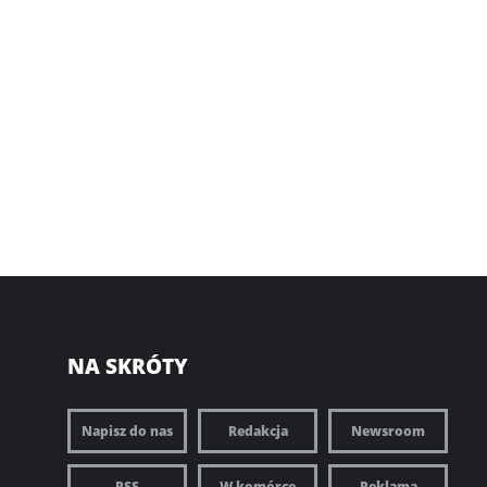
NA SKRÓTY
Napisz do nas
Redakcja
Newsroom
RSS
W komórce
Reklama