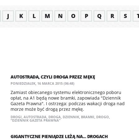
J
K
L
M
N
O
P
Q
R
S
AUTOSTRADA, CZYLI DROGA PRZEZ MĘKĘ
PONIEDZIAŁEK, 16 MARCA 2015 (06:48)
Zamiast obiecanego systemu elektronicznego poboru
opłat, na A1 będą nowe bramki, zapowiada "Dziennik
Gazeta Prawna". I ostrzega: podczas wakacji droga nad
morze może być drogą przez mękę.
DROGI
,
AUTOSTRADA
,
DROGA
,
DZIENNIK
,
BRAMKI
,
DROGO
,
"DZIENNIK GAZETA PRAWNA"
GIGANTYCZNE PIENIĄDZE LEŻĄ NA... DROGACH