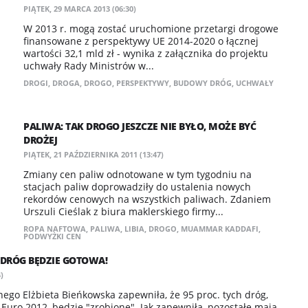
PIĄTEK, 29 MARCA 2013 (06:30)
W 2013 r. mogą zostać uruchomione przetargi drogowe
finansowane z perspektywy UE 2014-2020 o łącznej
wartości 32,1 mld zł - wynika z załącznika do projektu
uchwały Rady Ministrów w...
DROGI
,
DROGA
,
DROGO
,
PERSPEKTYWY
,
BUDOWY DRÓG
,
UCHWAŁY
PALIWA: TAK DROGO JESZCZE NIE BYŁO, MOŻE BYĆ
DROŻEJ
PIĄTEK, 21 PAŹDZIERNIKA 2011 (13:47)
Zmiany cen paliw odnotowane w tym tygodniu na
stacjach paliw doprowadziły do ustalenia nowych
rekordów cenowych na wszystkich paliwach. Zdaniem
Urszuli Cieślak z biura maklerskiego firmy...
ROPA NAFTOWA
,
PALIWA
,
LIBIA
,
DROGO
,
MUAMMAR KADDAFI
,
PODWYŻKI CEN
DRÓG BĘDZIE GOTOWA!
)
nego Elżbieta Bieńkowska zapewniła, że 95 proc. tych dróg,
 Euro 2012, będzie "zrobione". Jak zapewniła, pozostałe mają