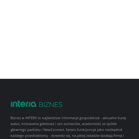
Biznes w INTERII to najświeższe informacje gospodarcze - aktualne kursy
walut, notowania giełdowe i cen surowców, wiadomości ze spółek
głównego parkietu i NewConnect. Serwis funkcjonuje jako niezbędnik
każdego przedsiębiorcy - dowiedz się, na jakiej zasadzie działają firma i