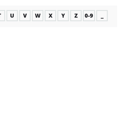
T
U
V
W
X
Y
Z
0-9
_