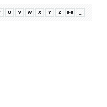
T
U
V
W
X
Y
Z
0-9
_