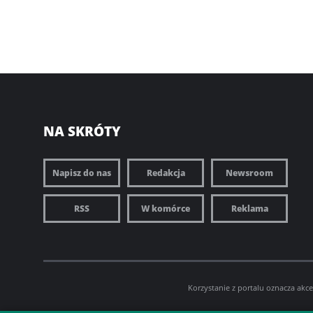
NA SKRÓTY
Napisz do nas
Redakcja
Newsroom
RSS
W komórce
Reklama
Korzystanie z portalu oznacza akc