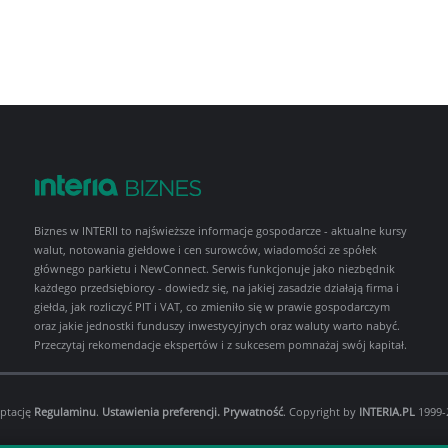
Biznes w INTERII to najświeższe informacje gospodarcze - aktualne kursy
walut, notowania giełdowe i cen surowców, wiadomości ze spółek
głównego parkietu i NewConnect. Serwis funkcjonuje jako niezbędnik
każdego przedsiębiorcy - dowiedz się, na jakiej zasadzie działają firma i
giełda, jak rozliczyć PIT i VAT, co zmieniło się w prawie gospodarczym
oraz jakie jednostki funduszy inwestycyjnych oraz waluty warto nabyć.
Przeczytaj rekomendacje ekspertów i z sukcesem pomnażaj swój kapitał.
eptację
Regulaminu
.
Ustawienia preferencji.
Prywatność
. Copyright by
INTERIA.PL
1999-2