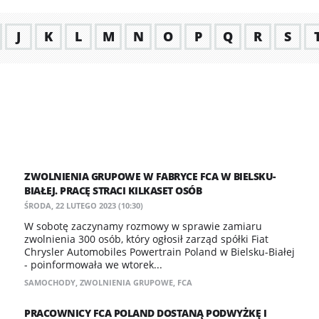
J
K
L
M
N
O
P
Q
R
S
ZWOLNIENIA GRUPOWE W FABRYCE FCA W BIELSKU-
BIAŁEJ. PRACĘ STRACI KILKASET OSÓB
ŚRODA, 22 LUTEGO 2023 (10:30)
​W sobotę zaczynamy rozmowy w sprawie zamiaru
zwolnienia 300 osób, który ogłosił zarząd spółki Fiat
Chrysler Automobiles Powertrain Poland w Bielsku-Białej
- poinformowała we wtorek...
SAMOCHODY
,
ZWOLNIENIA GRUPOWE
,
FCA
PRACOWNICY FCA POLAND DOSTANĄ PODWYŻKĘ I