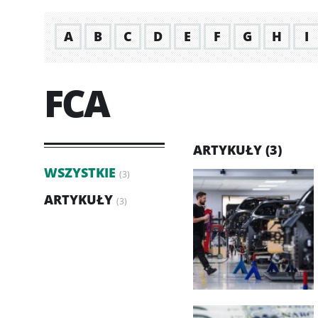
A
B
C
D
E
F
G
H
I
FCA
ARTYKUŁY (3)
WSZYSTKIE
(3)
ARTYKUŁY
(3)