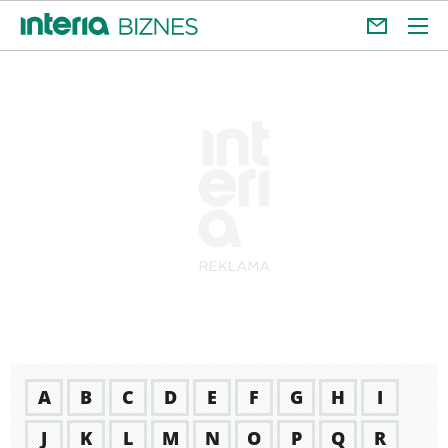
A
B
C
D
E
F
G
H
I
J
K
L
M
N
O
P
Q
R