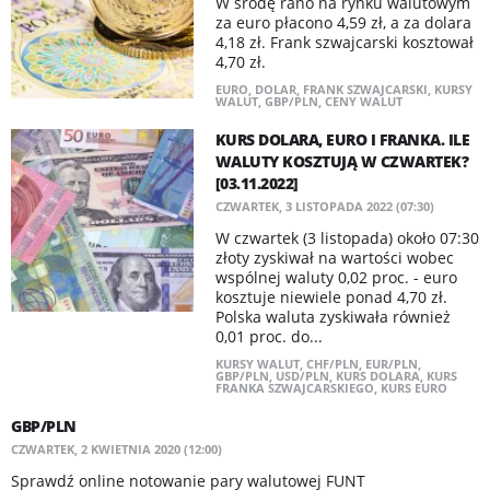
W środę rano na rynku walutowym
za euro płacono 4,59 zł, a za dolara
4,18 zł. Frank szwajcarski kosztował
4,70 zł.
EURO
,
DOLAR
,
FRANK SZWAJCARSKI
,
KURSY
WALUT
,
GBP/PLN
,
CENY WALUT
KURS DOLARA, EURO I FRANKA. ILE
WALUTY KOSZTUJĄ W CZWARTEK?
[03.11.2022]
CZWARTEK, 3 LISTOPADA 2022 (07:30)
W czwartek (3 listopada) około 07:30
złoty zyskiwał na wartości wobec
wspólnej waluty 0,02 proc. - euro
kosztuje niewiele ponad 4,70 zł.
Polska waluta zyskiwała również
0,01 proc. do...
KURSY WALUT
,
CHF/PLN
,
EUR/PLN
,
GBP/PLN
,
USD/PLN
,
KURS DOLARA
,
KURS
FRANKA SZWAJCARSKIEGO
,
KURS EURO
GBP/PLN
CZWARTEK, 2 KWIETNIA 2020 (12:00)
Sprawdź online notowanie pary walutowej FUNT