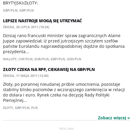
BRYTYJSKI/ZŁOTY:
GBP/PLN
,
GBP/PLN
LEPSZE NASTROJE MOGĄ SIĘ UTRZYMAĆ
ŚRODA, 20 LIPCA 2011 (10:24)
Dzisiaj rano francuski minister spraw zagranicznych Alaine
Juppe zapowiedział, iż przed jutrzejszym szczytem szefów
państw Eurolandu najprawdopodobniej dojdzie do spotkania
prezydenta...
WALUTY
,
CHF/PLN
,
EUR/PLN
,
GBP/PLN
,
USD/PLN
ZŁOTY CZEKA NA RPP, CIEKAWIEJ NA GBP/PLN
ŚRODA, 11 MAJA 2011 (12:40)
Złoty, po porannej nieudanej próbie umocnienia, pozostaje
stabilny blisko poziomów z wczorajszego zamknięcia w relacji
do dolara i euro. Rynek czeka na decyzję Rady Polityki
Pieniężnej...
ZŁOTY
,
GBP/PLN
,
PLN
Zobacz więcej »
REKLAMA