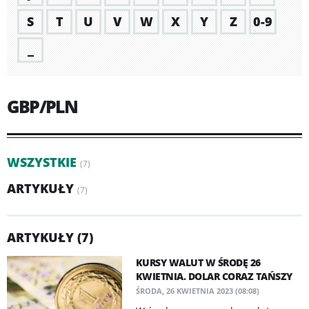
S
T
U
V
W
X
Y
Z
0-9
_
GBP/PLN
WSZYSTKIE
(7)
ARTYKUŁY
(7)
ARTYKUŁY (7)
KURSY WALUT W ŚRODĘ 26
KWIETNIA. DOLAR CORAZ TAŃSZY
ŚRODA, 26 KWIETNIA 2023 (08:08)