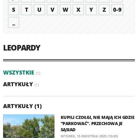
S
T
U
V
W
X
Y
Z
0-9
_
LEOPARDY
WSZYSTKIE
(1)
ARTYKUŁY
(1)
ARTYKUŁY (1)
KUPILI CZOŁGI, NIE MAJĄ ICH GDZIE
"PARKOWAĆ". PRZECHOWA JE
SĄSIAD
WTOREK, 15 KWIETNIA 2025 (10:45)