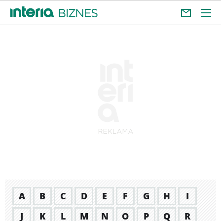
A
B
C
D
E
F
G
H
I
J
K
L
M
N
O
P
Q
R