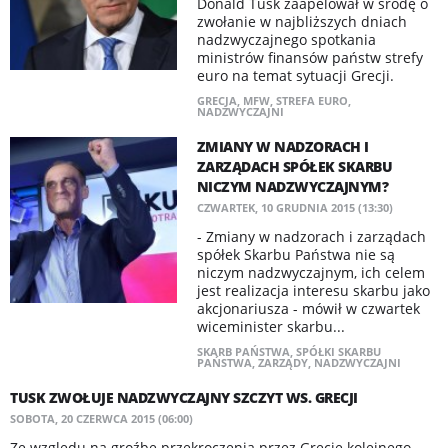
Donald Tusk zaapelował w środę o
zwołanie w najbliższych dniach
nadzwyczajnego spotkania
ministrów finansów państw strefy
euro na temat sytuacji Grecji.
GRECJA
,
MFW
,
STREFA EURO
,
NADZWYCZAJNI
ZMIANY W NADZORACH I
ZARZĄDACH SPÓŁEK SKARBU
NICZYM NADZWYCZAJNYM?
CZWARTEK, 10 GRUDNIA 2015 (13:30)
- Zmiany w nadzorach i zarządach
spółek Skarbu Państwa nie są
niczym nadzwyczajnym, ich celem
jest realizacja interesu skarbu jako
akcjonariusza - mówił w czwartek
wiceminister skarbu...
SKARB PAŃSTWA
,
SPÓŁKI SKARBU
PAŃSTWA
,
ZARZĄDY
,
NADZWYCZAJNI
TUSK ZWOŁUJE NADZWYCZAJNY SZCZYT WS. GRECJI
SOBOTA, 20 CZERWCA 2015 (06:00)
Ze względu na groźbę przekroczenia przez Grecję kolejnego