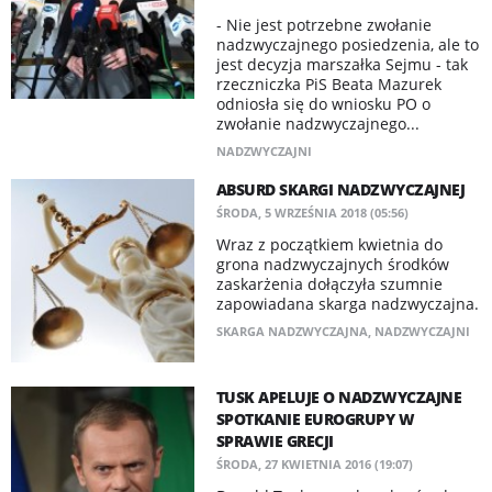
- Nie jest potrzebne zwołanie
nadzwyczajnego posiedzenia, ale to
jest decyzja marszałka Sejmu - tak
rzeczniczka PiS Beata Mazurek
odniosła się do wniosku PO o
zwołanie nadzwyczajnego...
NADZWYCZAJNI
ABSURD SKARGI NADZWYCZAJNEJ
ŚRODA, 5 WRZEŚNIA 2018 (05:56)
Wraz z początkiem kwietnia do
grona nadzwyczajnych środków
zaskarżenia dołączyła szumnie
zapowiadana skarga nadzwyczajna.
SKARGA NADZWYCZAJNA
,
NADZWYCZAJNI
TUSK APELUJE O NADZWYCZAJNE
SPOTKANIE EUROGRUPY W
SPRAWIE GRECJI
ŚRODA, 27 KWIETNIA 2016 (19:07)