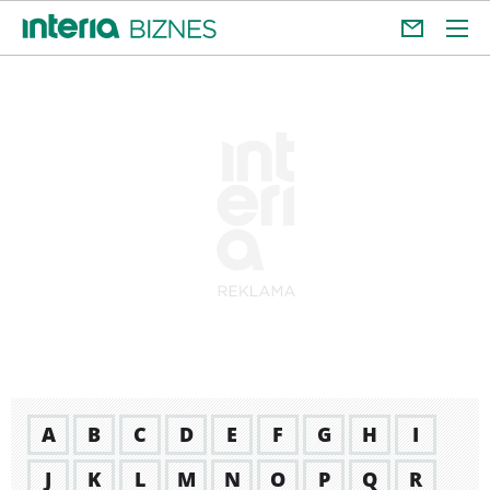
A
B
C
D
E
F
G
H
I
J
K
L
M
N
O
P
Q
R