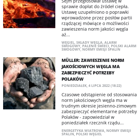
Sejm przegłosował ustawę w
sprawie dopłat do źródeł ciepła.
Ustawę uzupełniono o poprawki
wprowadzone przez posłów partii
rządzącej mówiące o możliwości
zawieszenia norm jakości węgla
aż...
WĘGIEL
,
SKŁADY WĘGLA
,
ALARM
SMOGOWY
,
PALENIE ŚMIECI
,
POLSKI ALARM
SMOGOWY
,
NORMY EMISJI SPALIN
​MÜLLER: ZAWIESZENIE NORM
JAKOŚCIOWYCH WĘGLA MA
ZABEZPIECZYĆ POTRZEBY
POLAKÓW
PONIEDZIAŁEK, 4 LIPCA 2022 (18:22)
Czasowe odstąpienie od stosowania
norm jakościowych węgla ma w
trudnym okresie jesienno-zimowym
zabezpieczyć elementarne potrzeby
Polaków - zapowiedział w
poniedziałek rzecznik rządu...
ENERGETYKA WIATROWA
,
NORMY EMISJI
SPALIN
,
POLSKI WĘGIEL