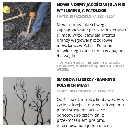
NOWE NORMY JAKOŚCI WĘGLA NIE
WYELIMINUJĄ PATOLOGII
PIĄTEK, 15 PAŹDZIERNIKA 2021 (12:00)
Nowe normy jakości węgla
zaproponowane przez Ministerstwo
Klimatu wyżej stawiają interes
branży węglowej niż zdrowie
mieszkańców Polski. Pomimo
niewielkiego zaostrzenia wymagań
dla węgla...
SEZON GRZEWCZY
,
EKOGROSZEK
,
ALARM
SMOGOWY
,
NORMY EMISJI SPALIN
,
POLSKI
WĘGIEL
SMOGOWI LIDERZY - RANKING
POLSKICH MIAST
ŚRODA, 30 PAŹDZIERNIKA 2019 (07:30)
Od 11 października, kiedy weszły w
życie ostrzejsze normy ostrzegania
przed smogiem, w Polsce
odnotowano cztery dni z
przekroczeniem poziomu
informowania i jeden dzień z