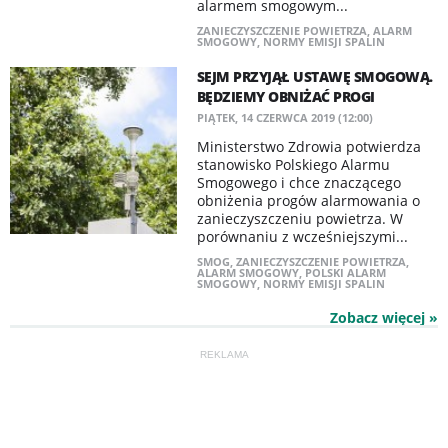
alarmem smogowym...
ZANIECZYSZCZENIE POWIETRZA
,
ALARM
SMOGOWY
,
NORMY EMISJI SPALIN
SEJM PRZYJĄŁ USTAWĘ SMOGOWĄ.
BĘDZIEMY OBNIŻAĆ PROGI
PIĄTEK, 14 CZERWCA 2019 (12:00)
Ministerstwo Zdrowia potwierdza
stanowisko Polskiego Alarmu
Smogowego i chce znaczącego
obniżenia progów alarmowania o
zanieczyszczeniu powietrza. W
porównaniu z wcześniejszymi...
SMOG
,
ZANIECZYSZCZENIE POWIETRZA
,
ALARM SMOGOWY
,
POLSKI ALARM
SMOGOWY
,
NORMY EMISJI SPALIN
Zobacz więcej »
REKLAMA