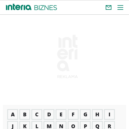
A
B
C
D
E
F
G
H
I
J
K
L
M
N
O
P
Q
R