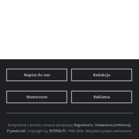
Napisz do nas
Redakcja
Newsroom
Reklama
Korzystanie z portalu oznacza akceptację
Regulaminu
.
Ustawienia preferencji.
Prywatność
. Copyright by
INTERIA.PL
1999-2026. Wszystkie prawa zastrzeżone.