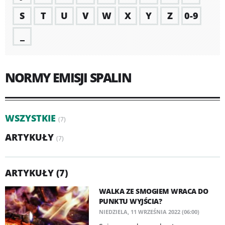
S
T
U
V
W
X
Y
Z
0-9
_
NORMY EMISJI SPALIN
WSZYSTKIE
(7)
ARTYKUŁY
(7)
ARTYKUŁY (7)
WALKA ZE SMOGIEM WRACA DO
PUNKTU WYJŚCIA?
NIEDZIELA, 11 WRZEŚNIA 2022 (06:00)