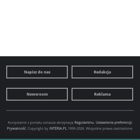
Napisz do nas
Redakcja
Newsroom
Reklama
Korzystanie z portalu oznacza akceptację
Regulaminu
.
Ustawienia preferencji.
Prywatność
. Copyright by
INTERIA.PL
1999-2026. Wszystkie prawa zastrzeżone.