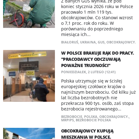
Z danych GUS wynika, że pod
koniec stycznia 2026 roku w Polsce
pracowało 1 mln 119 tys.
obcokrajowców. Co stanowi wzrost
o 7,1 proc. rok do roku. W
porównaniu do poprzedniego
miesiąca ich...
BIAŁORUŚ
,
UKRAINA
,
GUS
,
OBCOKRAJOWCY.
W POLSCE BRAKUJE RĄK DO PRACY.
"PRACODAWCY ODCZUWAJĄ
POWAŻNE TRUDNOŚCI"
PONIEDZIAŁEK, 2 LUTEGO (12:41)
Polska utrzymuje się w ścisłej
europejskiej czołówce krajów o
najniższym bezrobociu. Od kilku już
lat liczba bezrobotnych nie
przekracza 900 tys. osób, zaś stopa
bezrobocia rejestrowanego...
BEZROBOCIE
,
POLSKA
,
OBCOKRAJOWCY.
,
MRPIPS
,
BEZROBOCIE POLSKA
OBCOKRAJOWCY KUPUJĄ
MIESZKANIA W POLSCE.