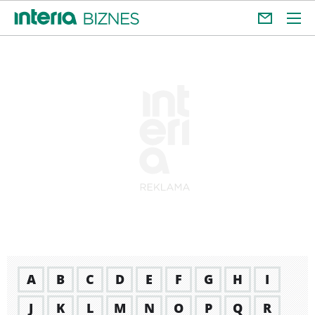
A
B
C
D
E
F
G
H
I
J
K
L
M
N
O
P
Q
R