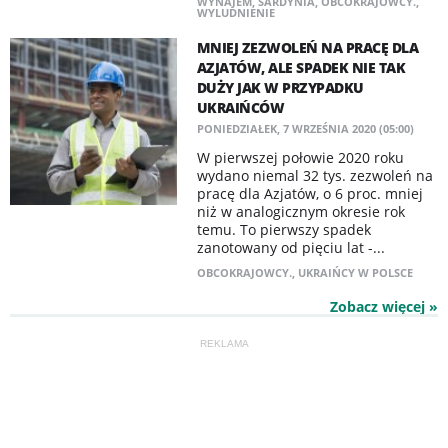
WYNAJEM
,
SARDYNIA
,
OBCOKRAJOWCY.
,
WYLUDNIENIE
MNIEJ ZEZWOLEŃ NA PRACĘ DLA
AZJATÓW, ALE SPADEK NIE TAK
DUŻY JAK W PRZYPADKU
UKRAIŃCÓW
PONIEDZIAŁEK, 7 WRZEŚNIA 2020 (05:00)
W pierwszej połowie 2020 roku
wydano niemal 32 tys. zezwoleń na
pracę dla Azjatów, o 6 proc. mniej
niż w analogicznym okresie rok
temu. To pierwszy spadek
zanotowany od pięciu lat -...
OBCOKRAJOWCY.
,
UKRAIŃCY W POLSCE
Zobacz więcej »
REKLAMA