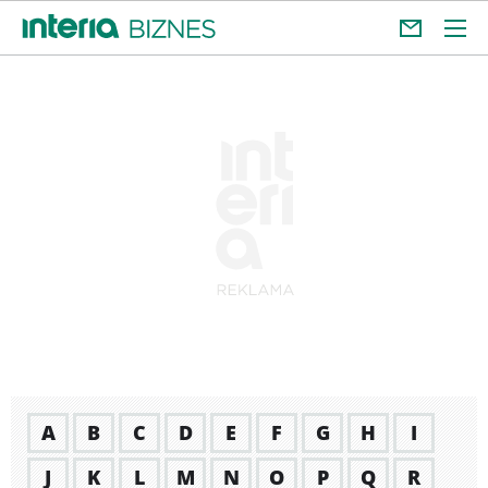
A
B
C
D
E
F
G
H
I
J
K
L
M
N
O
P
Q
R