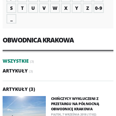
S
T
U
V
W
X
Y
Z
0-9
_
OBWODNICA KRAKOWA
WSZYSTKIE
(3)
ARTYKUŁY
(3)
ARTYKUŁY (3)
CHIŃCZYCY WYKLUCZENI Z
PRZETARGU NA PÓŁNOCNĄ
OBWODNICĘ KRAKOWA
PIĄTEK, 7 WRZEŚNIA 2018 (17:02)