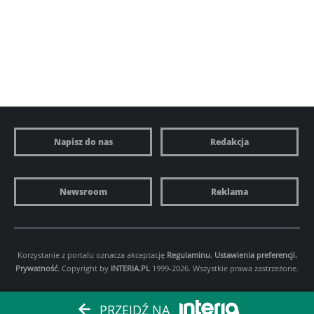
Napisz do nas
Redakcja
Newsroom
Reklama
Korzystanie z portalu oznacza akceptację
Regulaminu
.
Ustawienia preferencji.
Prywatność
. Copyright by
INTERIA.PL
1999-2026. Wszystkie prawa zastrzeżone.
PRZEJDŹ NA