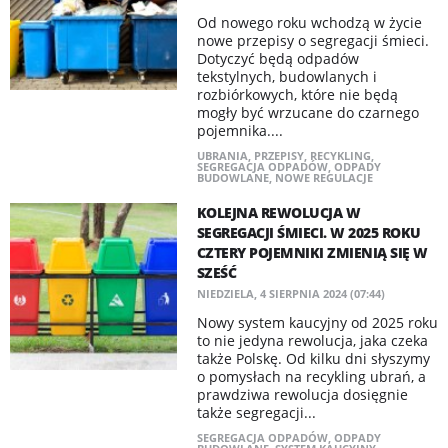
Od nowego roku wchodzą w życie
nowe przepisy o segregacji śmieci.
Dotyczyć będą odpadów
tekstylnych, budowlanych i
rozbiórkowych, które nie będą
mogły być wrzucane do czarnego
pojemnika....
UBRANIA
,
PRZEPISY
,
RECYKLING
,
SEGREGACJA ODPADÓW
,
ODPADY
BUDOWLANE
,
NOWE REGULACJE
KOLEJNA REWOLUCJA W
SEGREGACJI ŚMIECI. W 2025 ROKU
CZTERY POJEMNIKI ZMIENIĄ SIĘ W
SZEŚĆ
NIEDZIELA, 4 SIERPNIA 2024 (07:44)
Nowy system kaucyjny od 2025 roku
to nie jedyna rewolucja, jaka czeka
także Polskę. Od kilku dni słyszymy
o pomysłach na recykling ubrań, a
prawdziwa rewolucja dosięgnie
także segregacji...
SEGREGACJA ODPADÓW
,
ODPADY