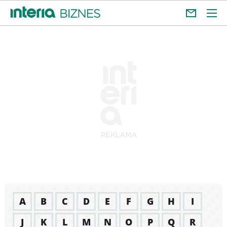
A
B
C
D
E
F
G
H
I
J
K
L
M
N
O
P
Q
R