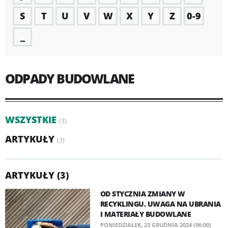
S
T
U
V
W
X
Y
Z
0-9
_
ODPADY BUDOWLANE
WSZYSTKIE
(3)
ARTYKUŁY
(3)
ARTYKUŁY (3)
OD STYCZNIA ZMIANY W
RECYKLINGU. UWAGA NA UBRANIA
I MATERIAŁY BUDOWLANE
PONIEDZIAŁEK, 23 GRUDNIA 2024 (06:00)