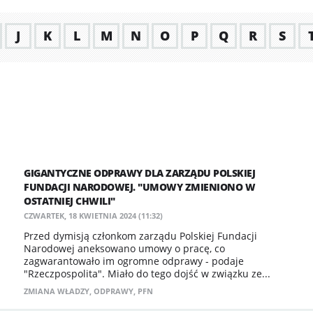
J
K
L
M
N
O
P
Q
R
S
GIGANTYCZNE ODPRAWY DLA ZARZĄDU POLSKIEJ
FUNDACJI NARODOWEJ. "UMOWY ZMIENIONO W
OSTATNIEJ CHWILI"
CZWARTEK, 18 KWIETNIA 2024 (11:32)
Przed dymisją członkom zarządu Polskiej Fundacji
Narodowej aneksowano umowy o pracę, co
zagwarantowało im ogromne odprawy - podaje
"Rzeczpospolita". Miało do tego dojść w związku ze...
ZMIANA WŁADZY
,
ODPRAWY
,
PFN