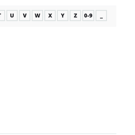
T
U
V
W
X
Y
Z
0-9
_