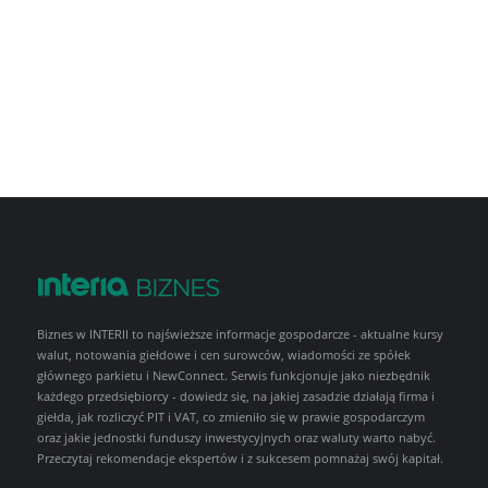
Biznes w INTERII to najświeższe informacje gospodarcze - aktualne kursy
walut, notowania giełdowe i cen surowców, wiadomości ze spółek
głównego parkietu i NewConnect. Serwis funkcjonuje jako niezbędnik
każdego przedsiębiorcy - dowiedz się, na jakiej zasadzie działają firma i
giełda, jak rozliczyć PIT i VAT, co zmieniło się w prawie gospodarczym
oraz jakie jednostki funduszy inwestycyjnych oraz waluty warto nabyć.
Przeczytaj rekomendacje ekspertów i z sukcesem pomnażaj swój kapitał.