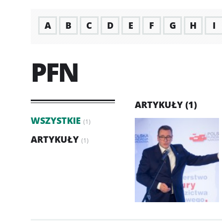
A
B
C
D
E
F
G
H
I
PFN
ARTYKUŁY (1)
WSZYSTKIE
(1)
ARTYKUŁY
(1)