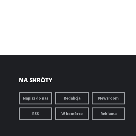
NA SKRÓTY
Napisz do nas
Redakcja
Newsroom
RSS
W komórce
Reklama