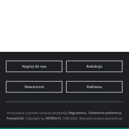
Napisz do nas
Redakcja
Newsroom
Reklama
Korzystanie z portalu oznacza akceptację
Regulaminu
.
Ustawienia preferencji.
Prywatność
. Copyright by
INTERIA.PL
1999-2026. Wszystkie prawa zastrzeżone.