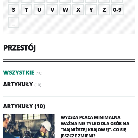
S
T
U
V
W
X
Y
Z
0-9
_
PRZESTÓJ
WSZYSTKIE
(10)
ARTYKUŁY
(10)
ARTYKUŁY (10)
WYŻSZA PŁACA MINIMALNA
WAŻNA NIE TYLKO DLA OSÓB NA
"NAJNIŻSZEJ KRAJOWEJ". CO SIĘ
JESZCZE ZMIENI?