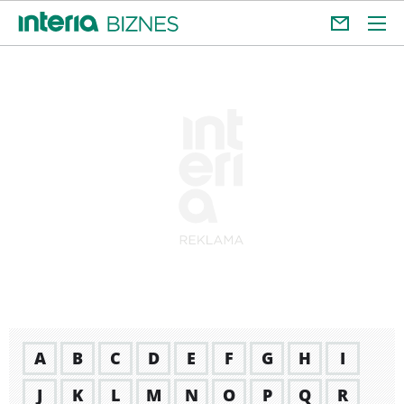
A
B
C
D
E
F
G
H
I
J
K
L
M
N
O
P
Q
R