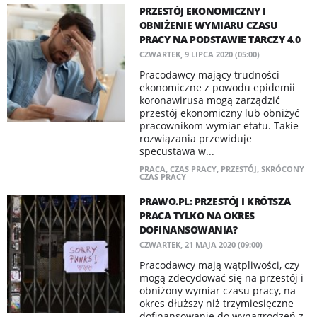
PRZESTÓJ EKONOMICZNY I
OBNIŻENIE WYMIARU CZASU
PRACY NA PODSTAWIE TARCZY 4.0
CZWARTEK, 9 LIPCA 2020 (05:00)
Pracodawcy mający trudności
ekonomiczne z powodu epidemii
koronawirusa mogą zarządzić
przestój ekonomiczny lub obniżyć
pracownikom wymiar etatu. Takie
rozwiązania przewiduje
specustawa w...
PRACA
,
CZAS PRACY
,
PRZESTÓJ
,
SKRÓCONY
CZAS PRACY
PRAWO.PL: PRZESTÓJ I KRÓTSZA
PRACA TYLKO NA OKRES
DOFINANSOWANIA?
CZWARTEK, 21 MAJA 2020 (09:00)
Pracodawcy mają wątpliwości, czy
mogą zdecydować się na przestój i
obniżony wymiar czasu pracy, na
okres dłuższy niż trzymiesięczne
dofinansowanie do wynagrodzeń z