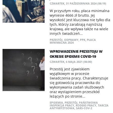
CZWARTEK, 31 PAŹDZIERNIKA 2024 (06:19)
W przyszłym roku, płaca minimalna
wyniesie 4666 zł brutto. Jej
wysokość jest kluczowa nie tylko dla
tych, którzy zarabiają najniższą
krajową, ale wpływa także na wiele
innych świadczeń...
PRZESTÓJ
,
ODPRAWY
,
PPK
,
PŁACA
MINIMALNA 2024
WPROWADZENIE PRZESTOJU W
OKRESIE EPIDEMII COVID-19
CZWARTEK, 6 MAJA 2021 (06:00)
Przestój jest zjawiskiem
wyjątkowym w procesie
świadczenia pracy. Charakteryzuje
się gotowością pracownika do
wykonywania zadań służbowych
oraz wystąpieniem przeszkód
leżących po stronie...
EPIDEMIA
,
PRZESTÓJ
,
PAŃSTWOWA
INSPEKCJA PRACY
,
KODEKS PRACY
,
TARCZA
ANTYKRYZYSOWA
,
SARS-COV-2