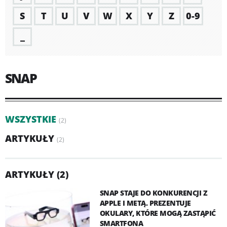
S
T
U
V
W
X
Y
Z
0-9
_
SNAP
WSZYSTKIE
(2)
ARTYKUŁY
(2)
ARTYKUŁY (2)
SNAP STAJE DO KONKURENCJI Z
APPLE I METĄ. PREZENTUJE
OKULARY, KTÓRE MOGĄ ZASTĄPIĆ
SMARTFONA