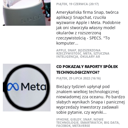
PIĄTEK, 19 CZERWCA (20:17)
Amerykańska firma Snap, twórca
aplikacji Snapchat, rzuciła
wyzwanie Apple i Meta. Podobnie
jak oni stworzyła własny model
okularów z rozszerzoną
rzeczywistością - SPECS. "To
komputer...
APPLE
,
SNAP
,
ROZSZERZONA
RZECZYWISTOŚĆ
,
META
,
SZTUCZNA
INTELIGENCJA
,
OKULARY AR
CO POKAZAŁY RAPORTY SPÓŁEK
TECHNOLOGICZNYCH?
PIĄTEK, 29 LIPCA 2022 (16:16)
Bieżący tydzień upłynął pod
znakiem wielkiej technologicznej
niewiadomej zza oceanu. Po bardzo
słabych wynikach Snapa i panicznej
wyprzedaży Inwestorzy zadawali
sobie pytanie, czy wyniki...
IPHONE
,
GIEŁDY
,
SNAP
,
NOWE
TECHNOLOGIE
,
SMARTWATCH
,
BIG DATA
,
FACEBOK
,
METAVERSE