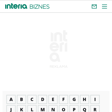
A
B
C
D
E
F
G
H
I
J
K
L
M
N
O
P
Q
R