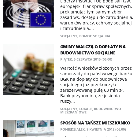
Liderzy instytucji UE podpisali tzw.
europejski filar spraw społecznych,
proklamując tym samym zbiór
zasad ws. dostępu do zatrudnienia,
warunków pracy, ochrony socjalnej
i zatrudnienia....
SOCJALNY
,
POMOC SOCJALNA
GMINY WALCZĄ O DOPŁATY NA
BUDOWNICTWO SOCJALNE
PIĄTEK, 5 CZERWCA 2015 (06:00)
Wartość wniosków złożonych przez
samorządy do państwowego banku
BGK na dopłaty do budownictwa
socjalnego już przekroczyła
zarezerwowaną pulę 63 mln zł.
Bank przypomina, że jesienią
ruszy...
SOCJALNY
,
LOKALE
,
BUDOWNICTWO
MIESZKANIOWE
SPOSÓB NA TAŃSZE MIESZKANKO
PONIEDZIAŁEK, 9 KWIETNIA 2012 (06:00)