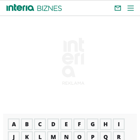
A
B
C
D
E
F
G
H
I
J
K
L
M
N
O
P
Q
R