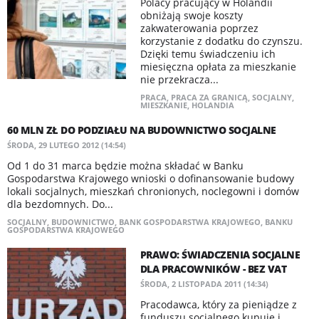
Polacy pracujący w Holandii
obniżają swoje koszty
zakwaterowania poprzez
korzystanie z dodatku do czynszu.
Dzięki temu świadczeniu ich
miesięczna opłata za mieszkanie
nie przekracza...
PRACA
,
PRACA ZA GRANICĄ
,
SOCJALNY
,
MIESZKANIE
,
HOLANDIA
60 MLN ZŁ DO PODZIAŁU NA BUDOWNICTWO SOCJALNE
ŚRODA, 29 LUTEGO 2012 (14:54)
Od 1 do 31 marca będzie można składać w Banku
Gospodarstwa Krajowego wnioski o dofinansowanie budowy
lokali socjalnych, mieszkań chronionych, noclegowni i domów
dla bezdomnych. Do...
SOCJALNY
,
BUDOWNICTWO
,
BANK GOSPODARSTWA KRAJOWEGO
,
BANKU
GOSPODARSTWA KRAJOWEGO
PRAWO: ŚWIADCZENIA SOCJALNE
DLA PRACOWNIKÓW - BEZ VAT
ŚRODA, 2 LISTOPADA 2011 (14:34)
Pracodawca, który za pieniądze z
funduszu socjalnego kupuje i