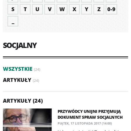
S
T
U
V
W
X
Y
Z
0-9
_
SOCJALNY
WSZYSTKIE
(24)
ARTYKUŁY
(24)
ARTYKUŁY (24)
PRZYWÓDCY UNIJNI PRZYJMUJĄ
DOKUMENT SPRAW SOCJALNYCH
PIĄTEK, 17 LISTOPADA 2017 (14:00)