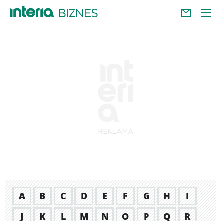
A
B
C
D
E
F
G
H
I
J
K
L
M
N
O
P
Q
R