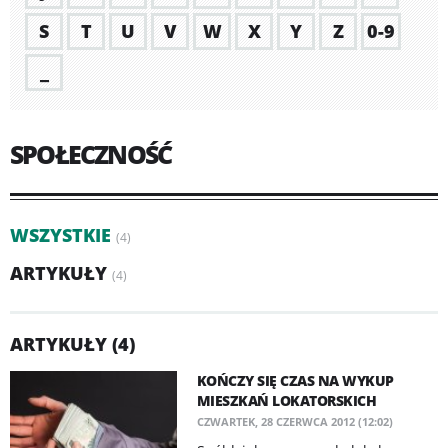
S
T
U
V
W
X
Y
Z
0-9
_
SPOŁECZNOŚĆ
WSZYSTKIE
(4)
ARTYKUŁY
(4)
ARTYKUŁY (4)
KOŃCZY SIĘ CZAS NA WYKUP
MIESZKAŃ LOKATORSKICH
CZWARTEK, 28 CZERWCA 2012 (12:02)