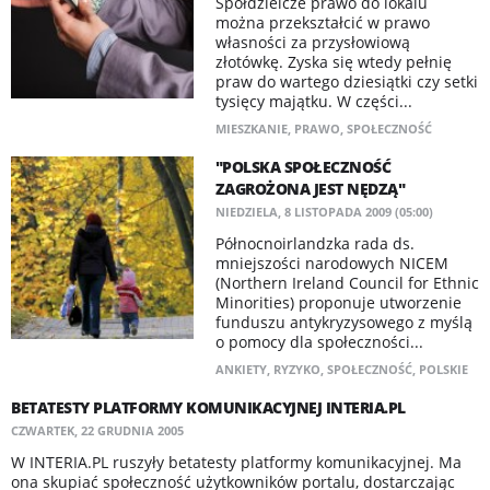
Spółdzielcze prawo do lokalu
można przekształcić w prawo
własności za przysłowiową
złotówkę. Zyska się wtedy pełnię
praw do wartego dziesiątki czy setki
tysięcy majątku. W części...
MIESZKANIE
,
PRAWO
,
SPOŁECZNOŚĆ
"POLSKA SPOŁECZNOŚĆ
ZAGROŻONA JEST NĘDZĄ"
NIEDZIELA, 8 LISTOPADA 2009 (05:00)
Północnoirlandzka rada ds.
mniejszości narodowych NICEM
(Northern Ireland Council for Ethnic
Minorities) proponuje utworzenie
funduszu antykryzysowego z myślą
o pomocy dla społeczności...
ANKIETY
,
RYZYKO
,
SPOŁECZNOŚĆ
,
POLSKIE
BETATESTY PLATFORMY KOMUNIKACYJNEJ INTERIA.PL
CZWARTEK, 22 GRUDNIA 2005
W INTERIA.PL ruszyły betatesty platformy komunikacyjnej. Ma
ona skupiać społeczność użytkowników portalu, dostarczając