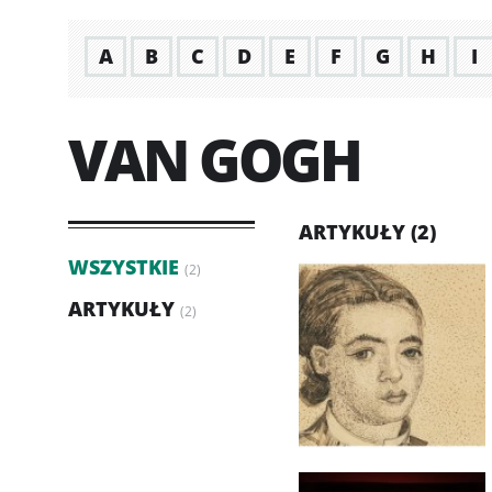
A
B
C
D
E
F
G
H
I
VAN GOGH
ARTYKUŁY (2)
WSZYSTKIE
(2)
ARTYKUŁY
(2)