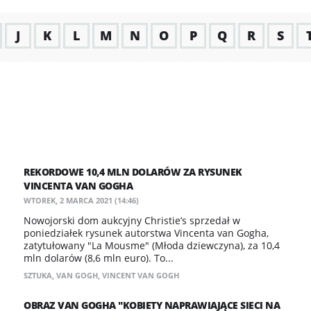
J
K
L
M
N
O
P
Q
R
S
​REKORDOWE 10,4 MLN DOLARÓW ZA RYSUNEK
VINCENTA VAN GOGHA
WTOREK, 2 MARCA 2021 (14:46)
Nowojorski dom aukcyjny Christie’s sprzedał w
poniedziałek rysunek autorstwa Vincenta van Gogha,
zatytułowany "La Mousme" (Młoda dziewczyna), za 10,4
mln dolarów (8,6 mln euro). To...
SZTUKA
,
VAN GOGH
,
VINCENT VAN GOGH
OBRAZ VAN GOGHA "KOBIETY NAPRAWIAJĄCE SIECI NA