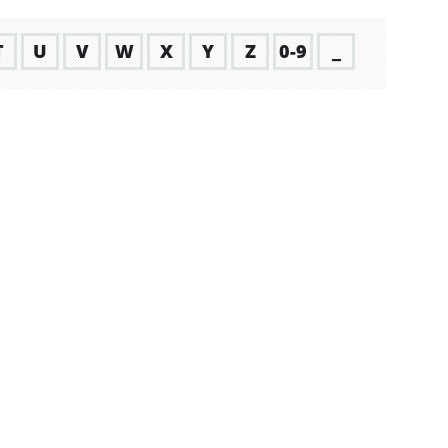
T
U
V
W
X
Y
Z
0-9
_