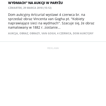
WYDMACH" NA AUKCJI W PARYŻU
CZWARTEK, 29 MARCA 2018 (15:12)
Dom aukcyjny Artcurial wystawi 4 czerwca br. na
sprzedaż obraz Vincenta van Gogha pt. "Kobiety
naprawiające sieci na wydmach". Szacuje się, że obraz
namalowany w 1882 r. zostanie...
AUKCJA
,
OBRAZ
,
OBRAZY
,
VAN GOGH
,
4 CZERWCA
,
DOM AUKCYJNY
REKLAMA