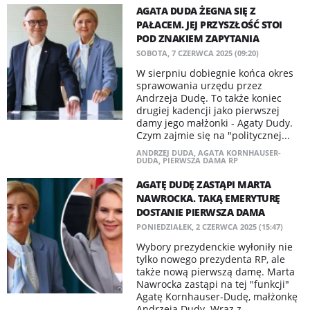
AGATA DUDA ŻEGNA SIĘ Z
PAŁACEM. JEJ PRZYSZŁOŚĆ STOI
POD ZNAKIEM ZAPYTANIA
SOBOTA, 7 CZERWCA 2025 (09:20)
W sierpniu dobiegnie końca okres
sprawowania urzędu przez
Andrzeja Dudę. To także koniec
drugiej kadencji jako pierwszej
damy jego małżonki - Agaty Dudy.
Czym zajmie się na "politycznej...
ANDRZEJ DUDA
,
AGATA KORNHAUSER-
DUDA
,
PIERWSZA DAMA RP
AGATĘ DUDĘ ZASTĄPI MARTA
NAWROCKA. TAKĄ EMERYTURĘ
DOSTANIE PIERWSZA DAMA
PONIEDZIAŁEK, 2 CZERWCA 2025 (15:47)
Wybory prezydenckie wyłoniły nie
tylko nowego prezydenta RP, ale
także nową pierwszą damę. Marta
Nawrocka zastąpi na tej "funkcji"
Agatę Kornhauser-Dudę, małżonkę
Andrzeja Dudy. Wraz z...