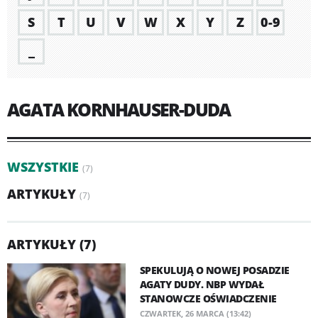
S
T
U
V
W
X
Y
Z
0-9
_
AGATA KORNHAUSER-DUDA
WSZYSTKIE
(7)
ARTYKUŁY
(7)
ARTYKUŁY (7)
SPEKULUJĄ O NOWEJ POSADZIE
AGATY DUDY. NBP WYDAŁ
STANOWCZE OŚWIADCZENIE
CZWARTEK, 26 MARCA (13:42)