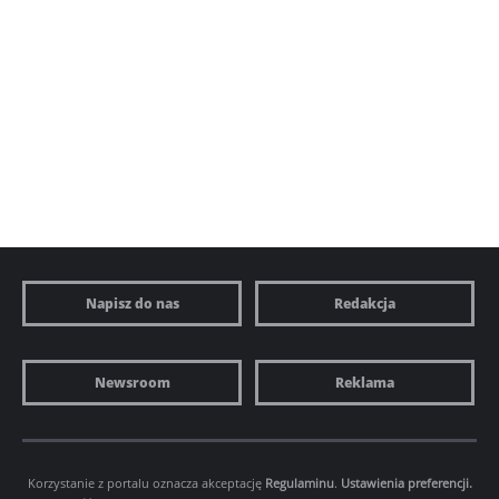
Napisz do nas
Redakcja
Newsroom
Reklama
Korzystanie z portalu oznacza akceptację
Regulaminu
.
Ustawienia preferencji.