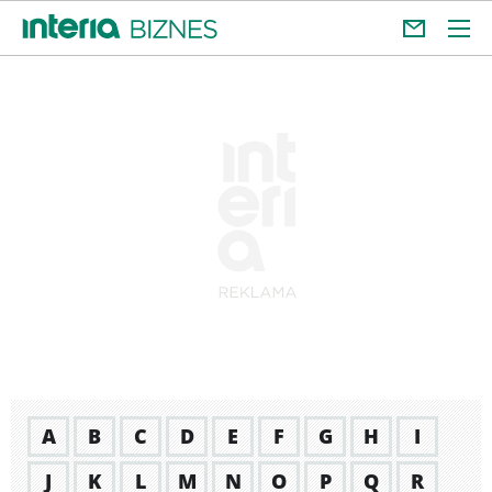
A
B
C
D
E
F
G
H
I
J
K
L
M
N
O
P
Q
R