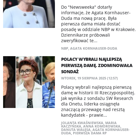
Do "Newsweeka" dotarły
informacje, że Agata Kornhauser-
Duda ma nową pracę. Była
pierwsza dama miała dostać
posadę w oddziale NBP w Krakowie.
Dziennikarze próbowali
zweryfikować te...
NBP
,
AGATA KORNHAUSER-DUDA
POLACY WYBRALI NAJLEPSZĄ
PIERWSZĄ DAMĘ. ZDOMINOWAŁA
SONDAŻ
WTOREK, 19 SIERPNIA 2025 (12:57)
Polacy wybrali najlepszą pierwszą
damę w historii III Rzeczypospolitej.
Jak wynika z sondażu SW Research
dla Onetu, liderka osiągnęła
znaczącą przewagę nad resztą
kandydatek - prawie...
JOLANTA KWAŚNIEWSKA
,
MARIA
KACZYŃSKA
,
ANNA KOMOROWSKA
,
DANUTA WAŁĘSA
,
AGATA KORNHAUSER-
DUDA
,
PIERWSZA DAMA RP