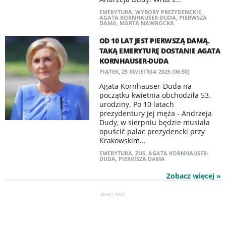
EMERYTURA
,
WYBORY PREZYDENCKIE
,
AGATA KORNHAUSER-DUDA
,
PIERWSZA
DAMA
,
MARTA NAWROCKA
OD 10 LAT JEST PIERWSZĄ DAMĄ.
TAKĄ EMERYTURĘ DOSTANIE AGATA
KORNHAUSER-DUDA
PIĄTEK, 25 KWIETNIA 2025 (06:50)
Agata Kornhauser-Duda na
początku kwietnia obchodziła 53.
urodziny. Po 10 latach
prezydentury jej męża - Andrzeja
Dudy, w sierpniu będzie musiała
opuścić pałac prezydencki przy
Krakowskim...
EMERYTURA
,
ZUS
,
AGATA KORNHAUSER-
DUDA
,
PIERWSZA DAMA
Zobacz więcej »
REKLAMA