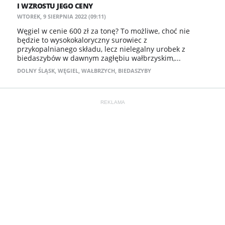
I WZROSTU JEGO CENY
WTOREK, 9 SIERPNIA 2022 (09:11)
Węgiel w cenie 600 zł za tonę? To możliwe, choć nie
będzie to wysokokaloryczny surowiec z
przykopalnianego składu, lecz nielegalny urobek z
biedaszybów w dawnym zagłębiu wałbrzyskim,...
DOLNY ŚLĄSK
,
WĘGIEL
,
WAŁBRZYCH
,
BIEDASZYBY
REKLAMA