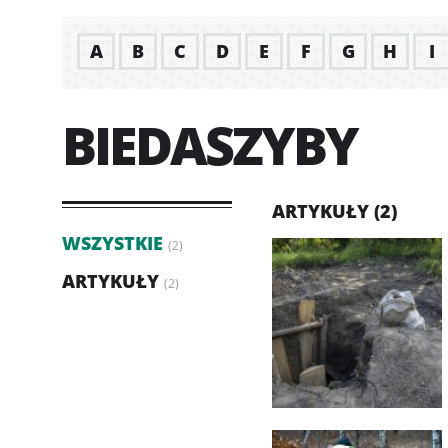
A
B
C
D
E
F
G
H
I
BIEDASZYBY
ARTYKUŁY (2)
WSZYSTKIE
(2)
ARTYKUŁY
(2)