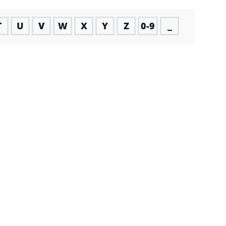
T
U
V
W
X
Y
Z
0-9
_