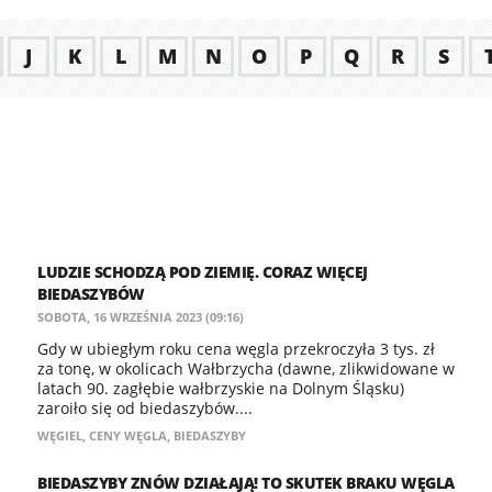
J
K
L
M
N
O
P
Q
R
S
LUDZIE SCHODZĄ POD ZIEMIĘ. CORAZ WIĘCEJ
BIEDASZYBÓW
SOBOTA, 16 WRZEŚNIA 2023 (09:16)
Gdy w ubiegłym roku cena węgla przekroczyła 3 tys. zł
za tonę, w okolicach Wałbrzycha (dawne, zlikwidowane w
latach 90. zagłębie wałbrzyskie na Dolnym Śląsku)
zaroiło się od biedaszybów....
WĘGIEL
,
CENY WĘGLA
,
BIEDASZYBY
BIEDASZYBY ZNÓW DZIAŁAJĄ! TO SKUTEK BRAKU WĘGLA