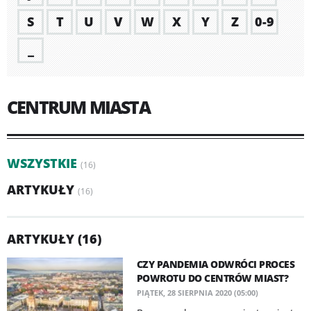
S
T
U
V
W
X
Y
Z
0-9
_
CENTRUM MIASTA
WSZYSTKIE
(16)
ARTYKUŁY
(16)
ARTYKUŁY (16)
CZY PANDEMIA ODWRÓCI PROCES
POWROTU DO CENTRÓW MIAST?
PIĄTEK, 28 SIERPNIA 2020 (05:00)