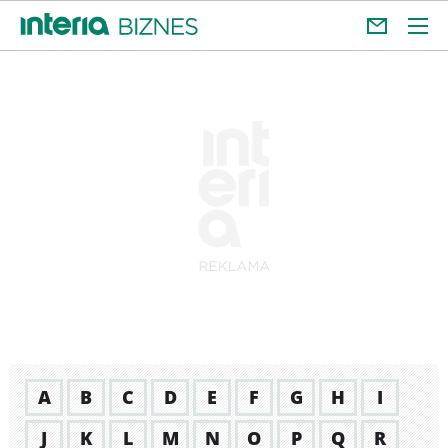
A
B
C
D
E
F
G
H
I
J
K
L
M
N
O
P
Q
R