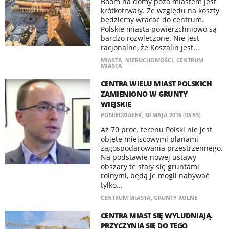
Boom na domy poza miastem jest
krótkotrwały. Ze względu na koszty
będziemy wracać do centrum.
Polskie miasta powierzchniowo są
bardzo rozwleczone. Nie jest
racjonalne, że Koszalin jest...
MIASTA
,
NIERUCHOMOŚCI
,
CENTRUM
MIASTA
CENTRA WIELU MIAST POLSKICH
ZAMIENIONO W GRUNTY
WIEJSKIE
PONIEDZIAŁEK, 30 MAJA 2016 (05:53)
Aż 70 proc. terenu Polski nie jest
objęte miejscowymi planami
zagospodarowania przestrzennego.
Na podstawie nowej ustawy
obszary te stały się gruntami
rolnymi, będą je mogli nabywać
tylko...
CENTRUM MIASTA
,
GRUNTY ROLNE
CENTRA MIAST SIĘ WYLUDNIAJĄ.
PRZYCZYNIA SIĘ DO TEGO