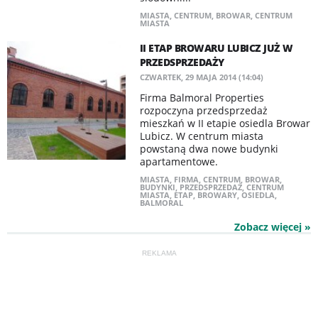
MIASTA
,
CENTRUM
,
BROWAR
,
CENTRUM
MIASTA
II ETAP BROWARU LUBICZ JUŻ W
PRZEDSPRZEDAŻY
CZWARTEK, 29 MAJA 2014 (14:04)
Firma Balmoral Properties
rozpoczyna przedsprzedaż
mieszkań w II etapie osiedla Browar
Lubicz. W centrum miasta
powstaną dwa nowe budynki
apartamentowe.
MIASTA
,
FIRMA
,
CENTRUM
,
BROWAR
,
BUDYNKI
,
PRZEDSPRZEDAŻ
,
CENTRUM
MIASTA
,
ETAP
,
BROWARY
,
OSIEDLA
,
BALMORAL
Zobacz więcej »
REKLAMA