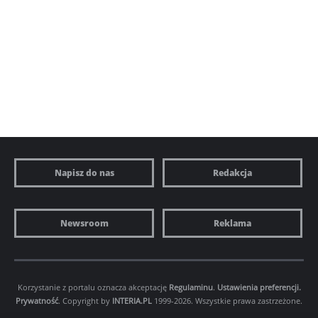
Napisz do nas
Redakcja
Newsroom
Reklama
Korzystanie z portalu oznacza akceptację
Regulaminu
.
Ustawienia preferencji.
Prywatność
. Copyright by
INTERIA.PL
1999-2026. Wszystkie prawa zastrzeżone.