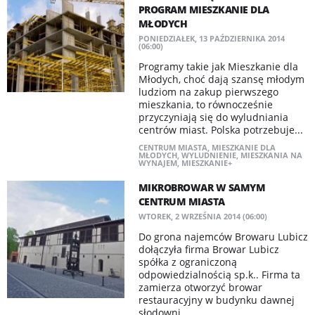
PROGRAM MIESZKANIE DLA
MŁODYCH
PONIEDZIAŁEK, 13 PAŹDZIERNIKA 2014
(06:00)
Programy takie jak Mieszkanie dla
Młodych, choć dają szansę młodym
ludziom na zakup pierwszego
mieszkania, to równocześnie
przyczyniają się do wyludniania
centrów miast. Polska potrzebuje...
CENTRUM MIASTA
,
MIESZKANIE DLA
MŁODYCH
,
WYLUDNIENIE
,
MIESZKANIA NA
WYNAJEM
,
MIESZKANIE+
MIKROBROWAR W SAMYM
CENTRUM MIASTA
WTOREK, 2 WRZEŚNIA 2014 (06:00)
Do grona najemców Browaru Lubicz
dołączyła firma Browar Lubicz
spółka z ograniczoną
odpowiedzialnością sp.k.. Firma ta
zamierza otworzyć browar
restauracyjny w budynku dawnej
słodowni...