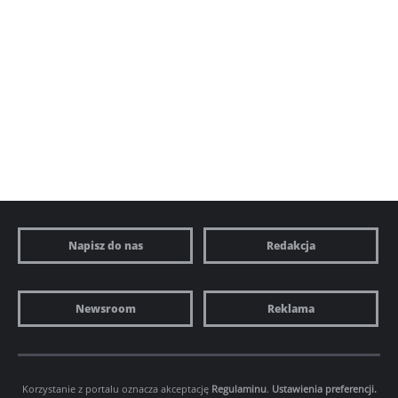
Napisz do nas
Redakcja
Newsroom
Reklama
Korzystanie z portalu oznacza akceptację
Regulaminu
.
Ustawienia preferencji.