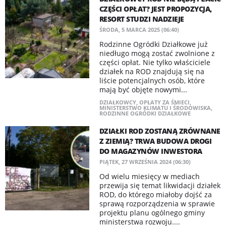
CZĘŚCI OPŁAT? JEST PROPOZYCJA,
RESORT STUDZI NADZIEJE
ŚRODA, 5 MARCA 2025 (06:40)
Rodzinne Ogródki Działkowe już
niedługo mogą zostać zwolnione z
części opłat. Nie tylko właściciele
działek na ROD znajdują się na
liście potencjalnych osób, które
mają być objęte nowymi...
DZIAŁKOWCY
,
OPŁATY ZA ŚMIECI
,
MINISTERSTWO KLIMATU I ŚRODOWISKA
,
RODZINNE OGRÓDKI DZIAŁKOWE
DZIAŁKI ROD ZOSTANĄ ZRÓWNANE
Z ZIEMIĄ? TRWA BUDOWA DROGI
DO MAGAZYNÓW INWESTORA
PIĄTEK, 27 WRZEŚNIA 2024 (06:30)
Od wielu miesięcy w mediach
przewija się temat likwidacji działek
ROD, do którego miałoby dojść za
sprawą rozporządzenia w sprawie
projektu planu ogólnego gminy
ministerstwa rozwoju....