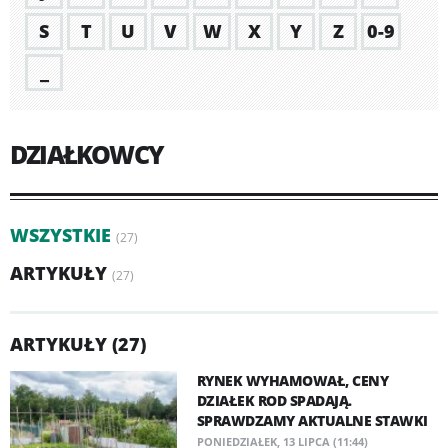
S
T
U
V
W
X
Y
Z
0-9
_
DZIAŁKOWCY
WSZYSTKIE
(27)
ARTYKUŁY
(27)
ARTYKUŁY (27)
RYNEK WYHAMOWAŁ, CENY
DZIAŁEK ROD SPADAJĄ.
SPRAWDZAMY AKTUALNE STAWKI
PONIEDZIAŁEK, 13 LIPCA (11:44)