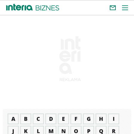
A
B
C
D
E
F
G
H
I
J
K
L
M
N
O
P
Q
R