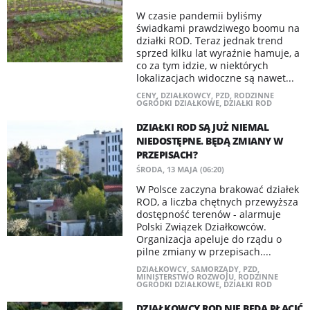
W czasie pandemii byliśmy
świadkami prawdziwego boomu na
działki ROD. Teraz jednak trend
sprzed kilku lat wyraźnie hamuje, a
co za tym idzie, w niektórych
lokalizacjach widoczne są nawet...
CENY
,
DZIAŁKOWCY
,
PZD
,
RODZINNE
OGRÓDKI DZIAŁKOWE
,
DZIAŁKI ROD
DZIAŁKI ROD SĄ JUŻ NIEMAL
NIEDOSTĘPNE. BĘDĄ ZMIANY W
PRZEPISACH?
ŚRODA, 13 MAJA (06:20)
W Polsce zaczyna brakować działek
ROD, a liczba chętnych przewyższa
dostępność terenów - alarmuje
Polski Związek Działkowców.
Organizacja apeluje do rządu o
pilne zmiany w przepisach....
DZIAŁKOWCY
,
SAMORZĄDY
,
PZD
,
MINISTERSTWO ROZWOJU
,
RODZINNE
OGRÓDKI DZIAŁKOWE
,
DZIAŁKI ROD
DZIAŁKOWCY ROD NIE BĘDĄ PŁACIĆ