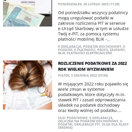
PONIEDZIAŁEK, 20 LUTEGO 2023 (11:20)
Od poniedziałku wszyscy podatnicy
mogą uregulować podatki w
zakresie rozliczenia PIT w serwisie
e-Urząd Skarbowy, w tym w usłudze
Twój e-PIT, za pomocą systemu
płatności mobilnej BLIK -...
E-DEKLARACJA
,
PODATEK DOCHODOWY
,
E-
PODATKI
,
E-PŁATNOŚCI
,
PROFIL ZAUFANY
,
BLIK
,
PŁATNOŚCI ELEKTRONICZNE
ROZLICZENIE PODATKOWE ZA 2022
ROK WIELKIM WYZWANIEM
PIĄTEK, 2 GRUDNIA 2022 (07:00)
W mijającym 2022 roku pojawiło się
wiele zmian w systemie
podatkowym, które dotyczyły m.in.
stawek PIT i zasad odprowadzania
składek na podatek dochodowy
oraz kwoty wolnej od podatku....
ULGI PODATKOWE
,
E-DEKLARACJA
,
ZALICZKA NA PODATEK DOCHODOWY
,
E-
PODATKI
,
DEKLARACJE PIT
,
ULGA DLA KLASY
ŚREDNIEJ