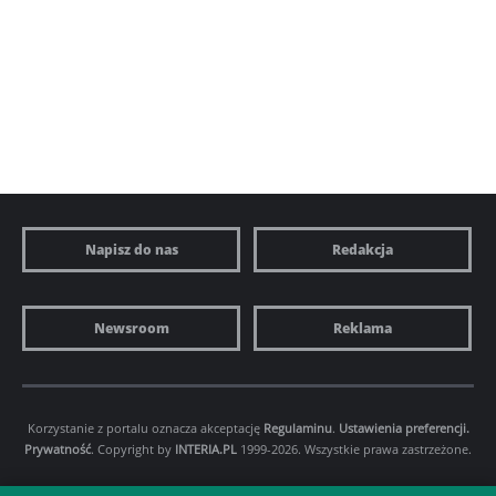
Napisz do nas
Redakcja
Newsroom
Reklama
Korzystanie z portalu oznacza akceptację
Regulaminu
.
Ustawienia preferencji.
Prywatność
. Copyright by
INTERIA.PL
1999-2026. Wszystkie prawa zastrzeżone.