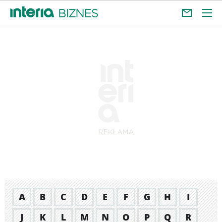
A
B
C
D
E
F
G
H
I
J
K
L
M
N
O
P
Q
R