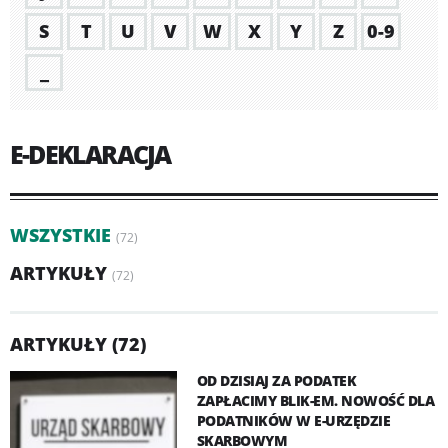
S
T
U
V
W
X
Y
Z
0-9
_
E-DEKLARACJA
WSZYSTKIE
(72)
ARTYKUŁY
(72)
ARTYKUŁY (72)
OD DZISIAJ ZA PODATEK
ZAPŁACIMY BLIK-EM. NOWOŚĆ DLA
PODATNIKÓW W E-URZĘDZIE
SKARBOWYM