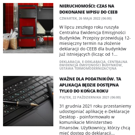
​NIERUCHOMOŚCI: CZAS NA
DOKONANIE WPISU DO CEEB
CZWARTEK, 26 MAJA 2022 (06:00)
W lipcu zeszłego roku ruszyła
Centralna Ewidencja Emisyjności
Budynków. Przepisy przewidują 12-
miesięczny termin na złożenie
deklaracji do CEEB dla budynków
już istniejących (licząc od 1...
DEKLARACJA
,
E-DEKLARACJA
,
CENTRALNA
EWIDENCJA EMISYJNOŚCI BUDYNKÓW
,
USTAWA TERMOMODERNIZACYJNA
WAŻNE DLA PODATNIKÓW. TA
APLIKACJA BĘDZIE DOSTĘPNA
TYLKO DO KOŃCA ROKU
PIĄTEK, 22 PAŹDZIERNIKA 2021 (06:00)
31 grudnia 2021 roku przestaniemy
udostępniać aplikację e-Deklaracje
Desktop - poinformowało w
komunikacie Ministerstwo
Finansów. Użytkownicy, którzy chcą
mieć dostęp do deklaracji...