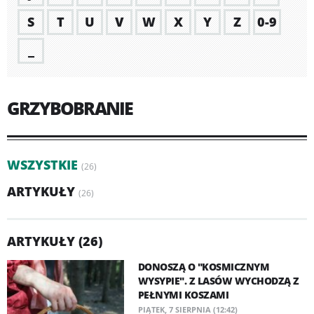
S
T
U
V
W
X
Y
Z
0-9
_
GRZYBOBRANIE
WSZYSTKIE
(26)
ARTYKUŁY
(26)
ARTYKUŁY (26)
DONOSZĄ O "KOSMICZNYM
WYSYPIE". Z LASÓW WYCHODZĄ Z
PEŁNYMI KOSZAMI
PIĄTEK, 7 SIERPNIA (12:42)