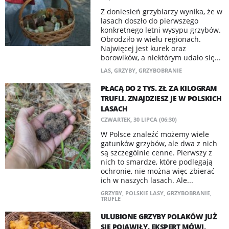
Z doniesień grzybiarzy wynika, że w
lasach doszło do pierwszego
konkretnego letni wysypu grzybów.
Obrodziło w wielu regionach.
Najwięcej jest kurek oraz
borowików, a niektórym udało się...
LAS
,
GRZYBY
,
GRZYBOBRANIE
PŁACĄ DO 2 TYS. ZŁ ZA KILOGRAM
TRUFLI. ZNAJDZIESZ JE W POLSKICH
LASACH
CZWARTEK, 30 LIPCA (06:30)
W Polsce znaleźć możemy wiele
gatunków grzybów, ale dwa z nich
są szczególnie cenne. Pierwszy z
nich to smardze, które podlegają
ochronie, nie można więc zbierać
ich w naszych lasach. Ale...
GRZYBY
,
POLSKIE LASY
,
GRZYBOBRANIE
,
TRUFLE
ULUBIONE GRZYBY POLAKÓW JUŻ
SIĘ POJAWIŁY. EKSPERT MÓWI,