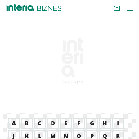
A
B
C
D
E
F
G
H
I
J
K
L
M
N
O
P
Q
R