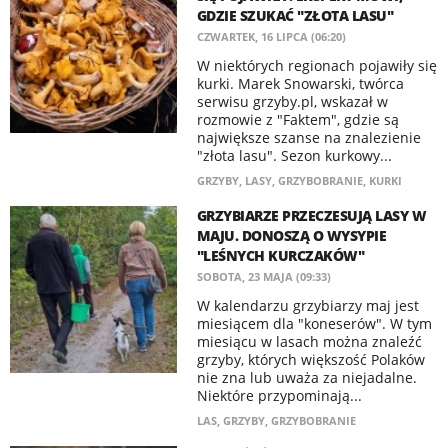
GDZIE SZUKAĆ "ZŁOTA LASU"
CZWARTEK, 16 LIPCA (06:20)
W niektórych regionach pojawiły się
kurki. Marek Snowarski, twórca
serwisu grzyby.pl, wskazał w
rozmowie z "Faktem", gdzie są
największe szanse na znalezienie
"złota lasu". Sezon kurkowy...
GRZYBY
,
LASY
,
GRZYBOBRANIE
,
KURKI
GRZYBIARZE PRZECZESUJĄ LASY W
MAJU. DONOSZĄ O WYSYPIE
"LEŚNYCH KURCZAKÓW"
SOBOTA, 23 MAJA (09:33)
W kalendarzu grzybiarzy maj jest
miesiącem dla "koneserów". W tym
miesiącu w lasach można znaleźć
grzyby, których większość Polaków
nie zna lub uważa za niejadalne.
Niektóre przypominają...
LAS
,
GRZYBY
,
GRZYBOBRANIE