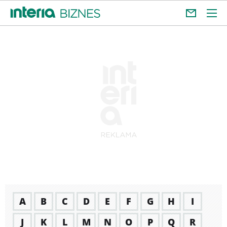
A
B
C
D
E
F
G
H
I
J
K
L
M
N
O
P
Q
R