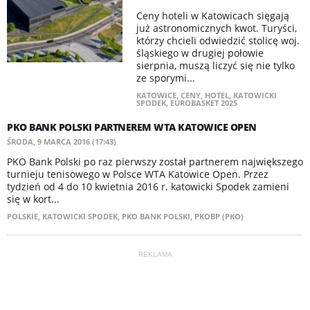
Ceny hoteli w Katowicach sięgają
już astronomicznych kwot. Turyści,
którzy chcieli odwiedzić stolicę woj.
śląskiego w drugiej połowie
sierpnia, muszą liczyć się nie tylko
ze sporymi...
KATOWICE
,
CENY
,
HOTEL
,
KATOWICKI
SPODEK
,
EUROBASKET 2025
PKO BANK POLSKI PARTNEREM WTA KATOWICE OPEN
ŚRODA, 9 MARCA 2016 (17:43)
PKO Bank Polski po raz pierwszy został partnerem największego
turnieju tenisowego w Polsce WTA Katowice Open. Przez
tydzień od 4 do 10 kwietnia 2016 r. katowicki Spodek zamieni
się w kort...
POLSKIE
,
KATOWICKI SPODEK
,
PKO BANK POLSKI
,
PKOBP (PKO)
REKLAMA