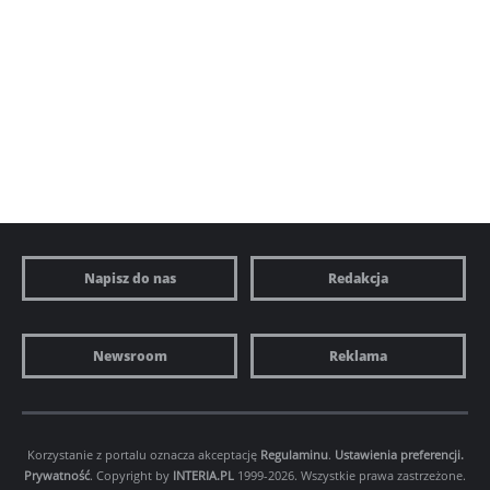
Napisz do nas
Redakcja
Newsroom
Reklama
Korzystanie z portalu oznacza akceptację
Regulaminu
.
Ustawienia preferencji.
Prywatność
. Copyright by
INTERIA.PL
1999-2026. Wszystkie prawa zastrzeżone.