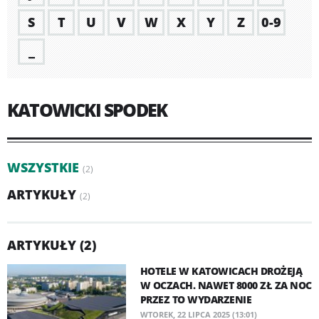
S
T
U
V
W
X
Y
Z
0-9
_
KATOWICKI SPODEK
WSZYSTKIE
(2)
ARTYKUŁY
(2)
ARTYKUŁY (2)
HOTELE W KATOWICACH DROŻEJĄ
W OCZACH. NAWET 8000 ZŁ ZA NOC
PRZEZ TO WYDARZENIE
WTOREK, 22 LIPCA 2025 (13:01)