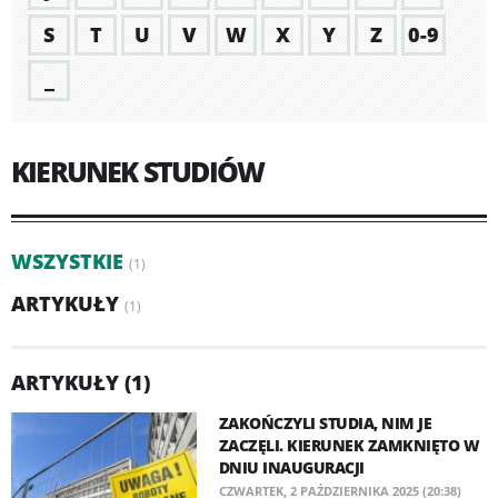
S
T
U
V
W
X
Y
Z
0-9
_
KIERUNEK STUDIÓW
WSZYSTKIE
(1)
ARTYKUŁY
(1)
ARTYKUŁY (1)
ZAKOŃCZYLI STUDIA, NIM JE
ZACZĘLI. KIERUNEK ZAMKNIĘTO W
DNIU INAUGURACJI
CZWARTEK, 2 PAŹDZIERNIKA 2025 (20:38)