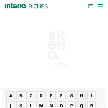
A
B
C
D
E
F
G
H
I
J
K
L
M
N
O
P
Q
R